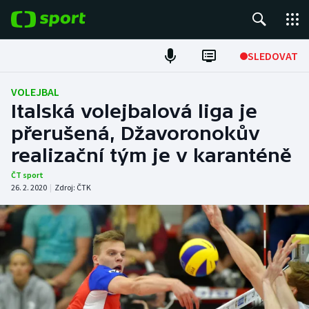
POPULÁRNÍ
SLEDOVAT
Fotbal
VOLEJBAL
Italská volejbalová liga je
Hokej
přerušená, Džavoronokův
realizační tým je v karanténě
Tenis
ČT sport
Atletika
26. 2. 2020
|
Zdroj:
ČTK
Cyklistika
DALŠÍ SPORTY
Americký fotbal
NEPŘEHLÉDNĚTE