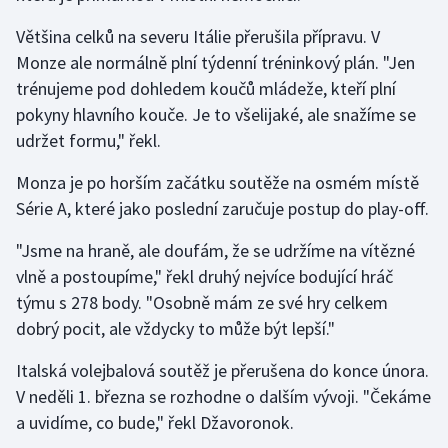
Olympijské hry
Většina celků na severu Itálie přerušila přípravu. V
Monze ale normálně plní týdenní tréninkový plán. "Jen
Parasport
trénujeme pod dohledem koučů mládeže, kteří plní
pokyny hlavního kouče. Je to všelijaké, ale snažíme se
Plavání
udržet formu," řekl.
Plážový volejbal
Monza je po horším začátku soutěže na osmém místě
Série A, které jako poslední zaručuje postup do play-off.
Ragby
"Jsme na hraně, ale doufám, že se udržíme na vítězné
Rychlobruslení
vlně a postoupíme," řekl druhý nejvíce bodující hráč
týmu s 278 body. "Osobně mám ze své hry celkem
Rychlostní kanoistika
dobrý pocit, ale vždycky to může být lepší."
Short track
Italská volejbalová soutěž je přerušena do konce února.
V neděli 1. března se rozhodne o dalším vývoji. "Čekáme
Sportovní střelba
a uvidíme, co bude," řekl Džavoronok.