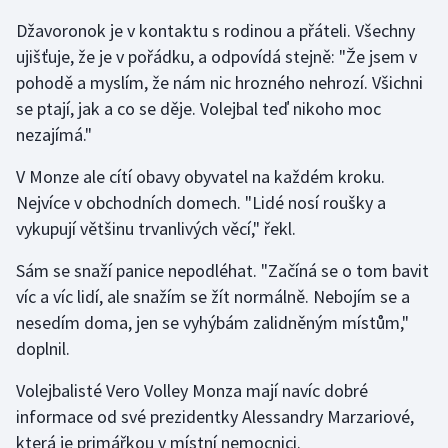
Džavoronok je v kontaktu s rodinou a přáteli. Všechny
Gymnastika
ujišťuje, že je v pořádku, a odpovídá stejně: "Že jsem v
pohodě a myslím, že nám nic hrozného nehrozí. Všichni
Házená
se ptají, jak a co se děje. Volejbal teď nikoho moc
nezajímá."
Jezdectví
V Monze ale cítí obavy obyvatel na každém kroku.
Judo
Nejvíce v obchodních domech. "Lidé nosí roušky a
vykupují většinu trvanlivých věcí," řekl.
Krasobruslení
Sám se snaží panice nepodléhat. "Začíná se o tom bavit
Lezení
víc a víc lidí, ale snažím se žít normálně. Nebojím se a
nesedím doma, jen se vyhýbám zalidněným místům,"
Lyže a snowboard
doplnil.
Moderní pětiboj
Volejbalisté Vero Volley Monza mají navíc dobré
informace od své prezidentky Alessandry Marzariové,
Motorsport
která je primářkou v místní nemocnici.