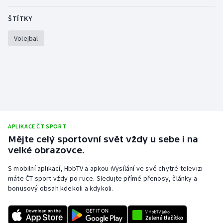
Stolní tenis
ŠTÍTKY
Triatlon
Volejbal
Veslování
Vodní slalom
Volejbal
Ostatní
APLIKACE ČT SPORT
Mějte celý sportovní svět vždy u sebe i na
velké obrazovce.
S mobilní aplikací, HbbTV a apkou iVysílání ve své chytré televizi
máte ČT sport vždy po ruce. Sledujte přímé přenosy, články a
bonusový obsah kdekoli a kdykoli.