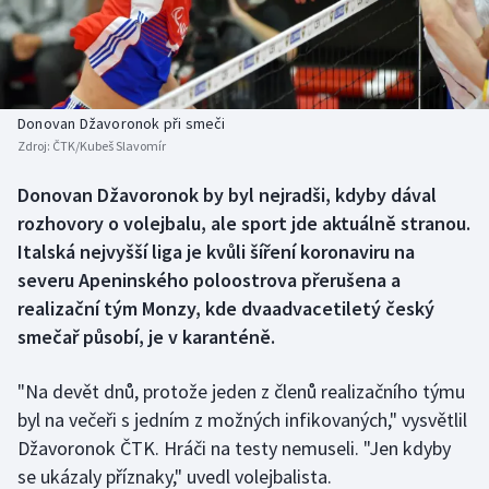
Baseball a softbal
Soutěže
Basketbal
Historické návraty
Biatlon
Aplikace ČT sport
Donovan Džavoronok při smeči
Zdroj:
ČTK/Kubeš Slavomír
Boby a skeleton
AZ kvíz
Donovan Džavoronok by byl nejradši, kdyby dával
rozhovory o volejbalu, ale sport jde aktuálně stranou.
Box
Italská nejvyšší liga je kvůli šíření koronaviru na
Curling
severu Apeninského poloostrova přerušena a
realizační tým Monzy, kde dvaadvacetiletý český
Dostihy
smečař působí, je v karanténě.
Florbal
"Na devět dnů, protože jeden z členů realizačního týmu
byl na večeři s jedním z možných infikovaných," vysvětlil
Futsal
Džavoronok ČTK. Hráči na testy nemuseli. "Jen kdyby
se ukázaly příznaky," uvedl volejbalista.
Golf