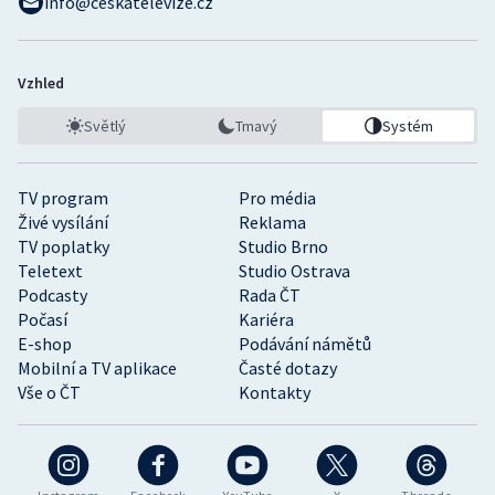
info@ceskatelevize.cz
Vzhled
Světlý
Tmavý
Systém
TV program
Pro média
Živé vysílání
Reklama
TV poplatky
Studio Brno
Teletext
Studio Ostrava
Podcasty
Rada ČT
Počasí
Kariéra
E-shop
Podávání námětů
Mobilní a TV aplikace
Časté dotazy
Vše o ČT
Kontakty