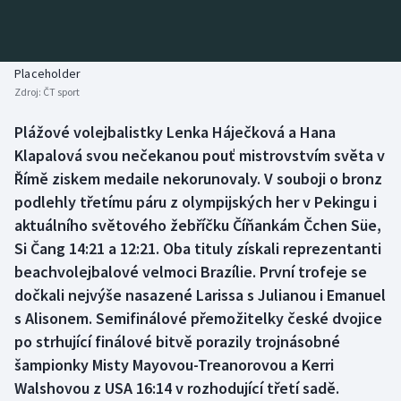
Baseball a softbal
Soutěže
Basketbal
Historické návraty
Placeholder
Zdroj:
ČT sport
Biatlon
Aplikace ČT sport
Plážové volejbalistky Lenka Háječková a Hana
Boby a skeleton
AZ kvíz
Klapalová svou nečekanou pouť mistrovstvím světa v
Římě ziskem medaile nekorunovaly. V souboji o bronz
Box
podlehly třetímu páru z olympijských her v Pekingu i
aktuálního světového žebříčku Číňankám Čchen Süe,
Curling
Si Čang 14:21 a 12:21. Oba tituly získali reprezentanti
beachvolejbalové velmoci Brazílie. První trofeje se
Dostihy
dočkali nejvýše nasazené Larissa s Julianou i Emanuel
Florbal
s Alisonem. Semifinálové přemožitelky české dvojice
po strhující finálové bitvě porazily trojnásobné
Futsal
šampionky Misty Mayovou-Treanorovou a Kerri
Walshovou z USA 16:14 v rozhodující třetí sadě.
Golf