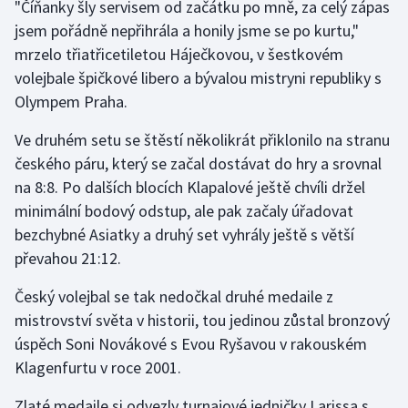
"Číňanky šly servisem od začátku po mně, za celý zápas
Stolní tenis
jsem pořádně nepřihrála a honily jsme se po kurtu,"
mrzelo třiatřicetiletou Háječkovou, v šestkovém
Triatlon
volejbale špičkové libero a bývalou mistryni republiky s
Olympem Praha.
Veslování
Ve druhém setu se štěstí několikrát přiklonilo na stranu
Vodní slalom
českého páru, který se začal dostávat do hry a srovnal
na 8:8. Po dalších blocích Klapalové ještě chvíli držel
Volejbal
minimální bodový odstup, ale pak začaly úřadovat
Ostatní
bezchybné Asiatky a druhý set vyhrály ještě s větší
převahou 21:12.
Český volejbal se tak nedočkal druhé medaile z
mistrovství světa v historii, tou jedinou zůstal bronzový
úspěch Soni Novákové s Evou Ryšavou v rakouském
Klagenfurtu v roce 2001.
Zlaté medaile si odvezly turnajové jedničky Larissa s