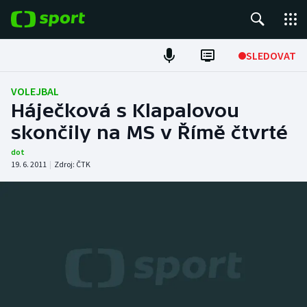
POPULÁRNÍ
SLEDOVAT
Fotbal
VOLEJBAL
Háječková s Klapalovou
Hokej
skončily na MS v Římě čtvrté
Tenis
dot
19. 6. 2011
|
Zdroj:
ČTK
Atletika
Cyklistika
DALŠÍ SPORTY
Americký fotbal
NEPŘEHLÉDNĚTE