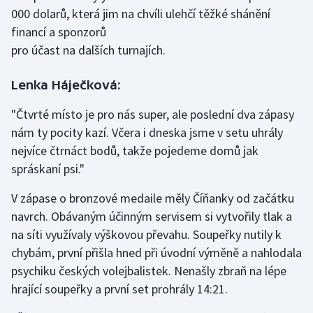
000 dolarů, která jim na chvíli ulehčí těžké shánění
Olympijské hry
financí a sponzorů
pro účast na dalších turnajích.
Parasport
Lenka Háječková:
Plavání
"Čtvrté místo je pro nás super, ale poslední dva zápasy
Plážový volejbal
nám ty pocity kazí. Včera i dneska jsme v setu uhrály
nejvíce čtrnáct bodů, takže pojedeme domů jak
Ragby
spráskaní psi."
Rychlobruslení
V zápase o bronzové medaile měly Číňanky od začátku
navrch. Obávaným účinným servisem si vytvořily tlak a
Rychlostní kanoistika
na síti využívaly výškovou převahu. Soupeřky nutily k
chybám, první přišla hned při úvodní výměně a nahlodala
Short track
psychiku českých volejbalistek. Nenašly zbraň na lépe
hrající soupeřky a první set prohrály 14:21.
Sportovní střelba