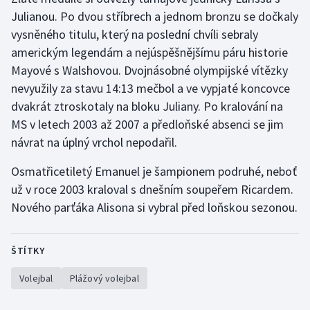
Julianou. Po dvou stříbrech a jednom bronzu se dočkaly
vysněného titulu, který na poslední chvíli sebraly
americkým legendám a nejúspěšnějšímu páru historie
Mayové s Walshovou. Dvojnásobné olympijské vítězky
nevyužily za stavu 14:13 mečbol a ve vypjaté koncovce
dvakrát ztroskotaly na bloku Juliany. Po kralování na
MS v letech 2003 až 2007 a předloňské absenci se jim
návrat na úplný vrchol nepodařil.
Osmatřicetiletý Emanuel je šampionem podruhé, neboť
už v roce 2003 kraloval s dnešním soupeřem Ricardem.
Nového parťáka Alisona si vybral před loňskou sezonou.
ŠTÍTKY
Volejbal
Plážový volejbal