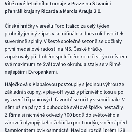
Vítězové letošního turnaje v Praze na Štvanici
přehráli krajany Ricarda a Marcia Arauja 2:0.
Gymnastika
Čínské hráčky v areálu Foro Italico za celý týden
Házená
prohrály jediný zápas v semifinále a dnes roli favoritek
suverénně splnily. V šesté společné sezoně se dočkaly
Jezdectví
první medailové radosti na MS. České hráčky
zopakovaly při druhém společném roce čtvrtým místem
Judo
své maximum ze Světového okruhu a staly se v Římě
Krasobruslení
nejlepšími Evropankami.
Háječková s Klapalovou postoupily s jedinou výhrou ze
Lezení
základní skupiny, v play-off využily příznivého losu a po
Lyže a snowboard
vyřazení tří papírových favoritů se ocitly v semifinále. V
něm už na páry z dlouhodobé světové špičky nestačily.
Moderní pětiboj
Z Říma si nicméně odvezly 700 bodů do světového a
zároveň olympijského žebříčku pro Londýn, v němž před
Motorsport
šampionátem byly osmnácté. Navíc si rozdělí prémii 28