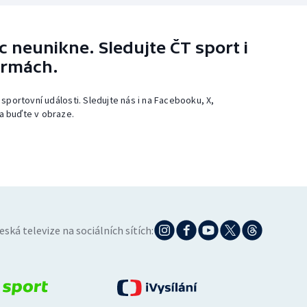
 neunikne. Sledujte ČT sport i
ormách.
 sportovní události. Sledujte nás i na Facebooku, X,
a buďte v obraze.
eská televize na sociálních sítích: