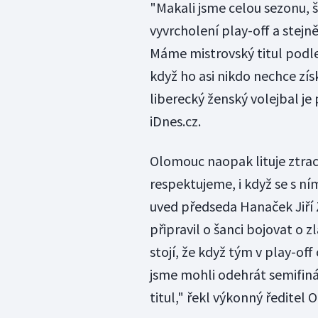
"Makali jsme celou sezonu, šli
vyvrcholení play-off a stejn
Máme mistrovský titul podle 
když ho asi nikdo nechce zís
liberecký ženský volejbal je p
iDnes.cz.
Olomouc naopak lituje ztrac
respektujeme, i když se s ní
uved předseda Hanaček Jiří
připravil o šanci bojovat o z
stojí, že když tým v play-
jsme mohli odehrát semifinál
titul," řekl výkonný ředite