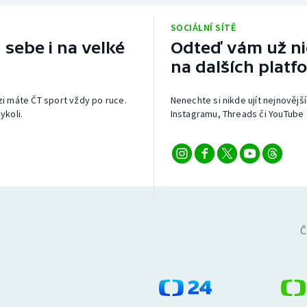
SOCIÁLNÍ SÍTĚ
 sebe i na velké
Odteď vám už nic
na dalších platf
izi máte ČT sport vždy po ruce.
Nenechte si nikde ujít nejnovější
ykoli.
Instagramu, Threads či YouTube 
Č