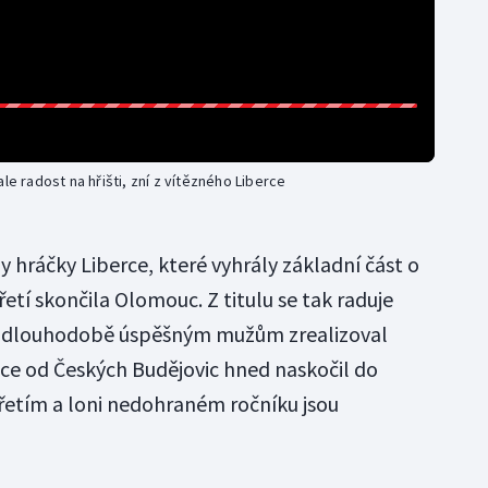
le radost na hřišti, zní z vítězného Liberce
ly hráčky Liberce, které vyhrály základní část o
tí skončila Olomouc. Z titulu se tak raduje
y k dlouhodobě úspěšným mužům zrealizoval
nce od Českých Budějovic hned naskočil do
třetím a loni nedohraném ročníku jsou