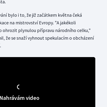
sta.
ní bylo i to, že již začátkem května čeká
kace na mistrovství Evropy. "A jakékoli
 ohrozit plynulou přípravu národního celku,"
nil, že se snaží vyhnout spekulacím o obcházení
.
Nahrávám video