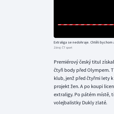
Extraliga se nedohraje. Chtěli bychom a
Zdroj:
ČT sport
Premiérový český titul získa
čtyři body před Olympem. Tře
klub, jenž před čtyřmi let
projekt žen. A po koupi lice
extraligy. Po pátém místě, 
volejbalistky Dukly zlaté.