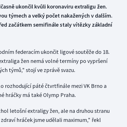
časně ukončil kvůli koronaviru extraligu žen.
ou týmech a velký počet nakažených v dalším.
řed začátkem semifinále staly vítězky základní
dním federacím ukončit ligové soutěže do 18.
traliga žen nemá volné termíny po vypršení
ch týmů," stojí ve zprávě svazu.
o rozhodující páté čtvrtfinále mezi VK Brno a
ané hráčky má také Olymp Praha.
chol letošní extraligy žen, ale na druhou stranu
zdraví hráček jsme udělali maximum," řekl