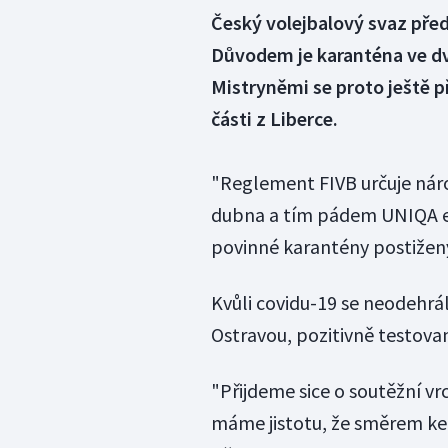
Český volejbalový svaz před
Důvodem je karanténa ve dv
Mistryněmi se proto ještě p
části z Liberce.
"Reglement FIVB určuje náro
dubna a tím pádem UNIQA ex
povinné karantény postižený
Kvůli covidu-19 se neodehrál
Ostravou, pozitivně testov
"Přijdeme sice o soutěžní vr
máme jistotu, že směrem ke 