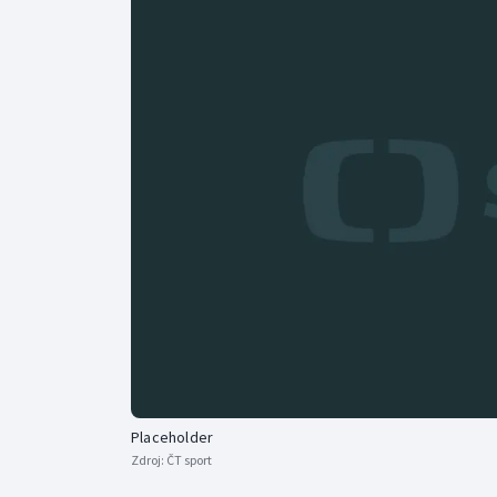
Curling
Dostihy
Florbal
Futsal
Golf
Gymnastika
Placeholder
Zdroj:
ČT sport