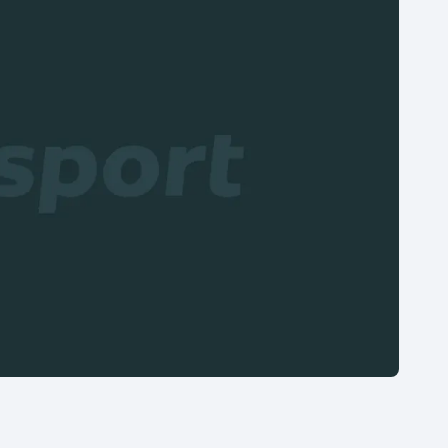
Moderní pětiboj
Triatlon
Motorsport
Veslování
Olympijské hry
Vodní slalom
Parasport
Volejbal
Plavání
Ostatní
Plážový volejbal