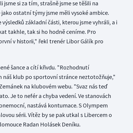
 jsme si za tím, strašně jsme se těšili na
ě jako ostatní týmy jsme měli vysoké ambice.
výsledků základní části, kterou jsme vyhráli, a i
kat takhle, tak si ho hodně ceníme. Pro
rvní v historii," řekl trenér Libor Gálík pro
ené šance a cítí křivdu. "Rozhodnutí
m náš klub po sportovní stránce neztotožňuje,"
 Zemánek na klubovém webu. "Svaz nás teď
lato. Je to nefér a chyba vedení. Ve stanovách
off onemocní, nastává kontumace. S Olympem
ovou sérii. Vítěz by se pak utkal s Libercem o
l Olomouce Radan Holásek Deníku.