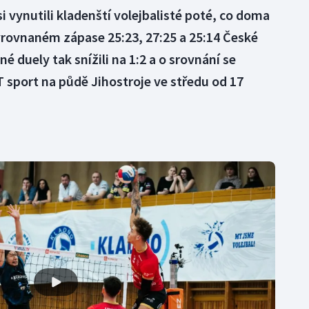
i vynutili kladenští volejbalisté poté, co doma
yrovnaném zápase 25:23, 27:25 a 25:14 České
zné duely tak snížili na 1:2 a o srovnání se
 sport na půdě Jihostroje ve středu od 17