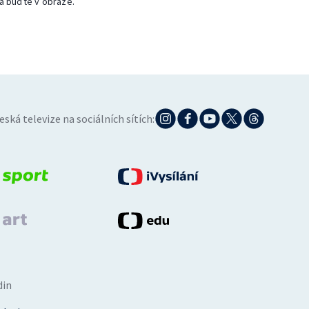
a buďte v obraze.
eská televize na sociálních sítích:
din