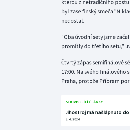
kterou z netradičního post
byl zase finský smečař Nikl
nedostal.
"Oba úvodní sety jsme začal
promítly do třetího setu," 
Čtvrtý zápas semifinálové sé
17:00. Na svého finálového s
Praha, protože Příbram poraz
SOUVISEJÍCÍ ČLÁNKY
Jihostroj má našlápnuto do
2. 4. 2024