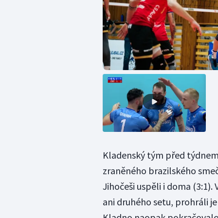
Kladenský tým před týdnem 
zraněného brazilského smeč
Jihočeši uspěli i doma (3:1)
ani druhého setu, prohráli j
Kladno naopak pokračovalo v 