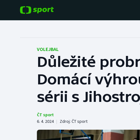
POPULÁRNÍ
DALŠÍ SPORTY
Fotbal
Americký fotbal
VOLEJBAL
Důležité probr
Hokej
Baseball a softbal
Domácí výhrou
Tenis
Basketbal
Atletika
sérii s Jihostr
Biatlon
Cyklistika
Boby a skeleton
ČT sport
6. 4. 2024
|
Zdroj:
ČT sport
Box