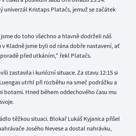
ý univerzál Kristaps Platačs, jemuž se začátek
i jsme do toho všechno a hlavně dodrželi náš
 v Kladně jsme byli od rána dobře nastavení, ať
 poradě před utkáním," řekl Platačs.
íli zastavila i kuriózní situace. Za stavu 12:15 si
Luengas utrhl při rozběhu na smeč podrážku a
ími botami. Hned během oddechového času mu
svoje.
dlo těžkou situaci. Blokař Lukáš Kyjanica přišel
o nahrávače Josého Nevese a dostal nahrávku,