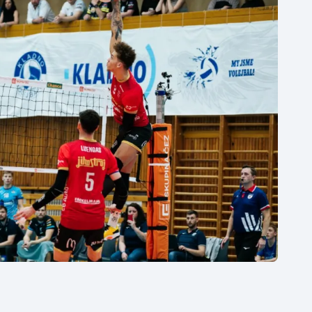
Moderní pětiboj
Triatlon
Motorsport
Veslování
Olympijské hry
Vodní slalom
Parasport
Volejbal
Plavání
Ostatní
Plážový volejbal