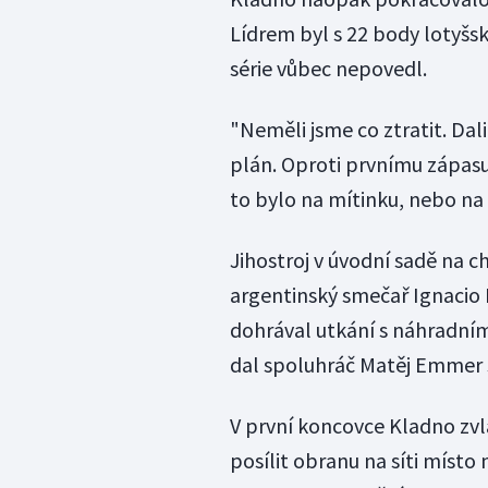
Lídrem byl s 22 body lotyšsk
série vůbec nepovedl.
"Neměli jsme co ztratit. Dal
plán. Oproti prvnímu zápasu
to bylo na mítinku, nebo na
Jihostroj v úvodní sadě na chv
argentinský smečař Ignacio 
dohrával utkání s náhradn
dal spoluhráč Matěj Emmer 
V první koncovce Kladno zvlá
posílit obranu na síti míst