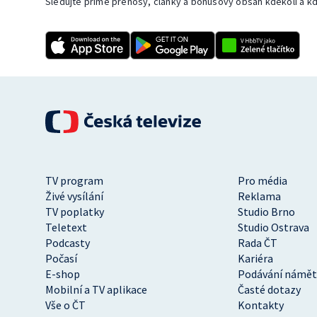
Sledujte přímé přenosy, články a bonusový obsah kdekoli a kd
TV program
Pro média
Živé vysílání
Reklama
TV poplatky
Studio Brno
Teletext
Studio Ostrava
Podcasty
Rada ČT
Počasí
Kariéra
E-shop
Podávání námět
Mobilní a TV aplikace
Časté dotazy
Vše o ČT
Kontakty