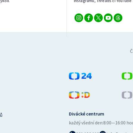
ykoli.
Instagramu, Threads či YouTube 
Č
Divácké centrum
ů
každý všední den:
8:00—16:00 ho