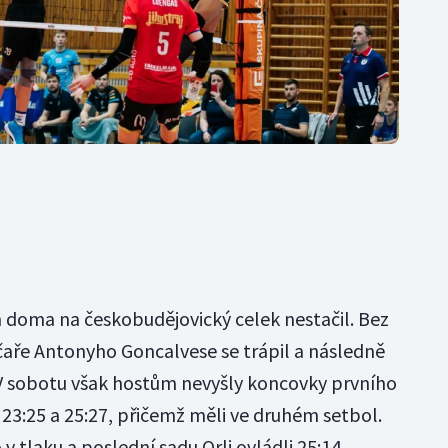
doma na českobudějovický celek nestačil. Bez
aře Antonyho Goncalvese se trápil a následně
. V sobotu však hostům nevyšly koncovky prvního
e 23:25 a 25:27, přičemž měli ve druhém setbol.
tlaku a poslední sadu Orli ovládli 25:14.