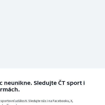
 neunikne. Sledujte ČT sport i
ormách.
 sportovní události. Sledujte nás i na Facebooku, X,