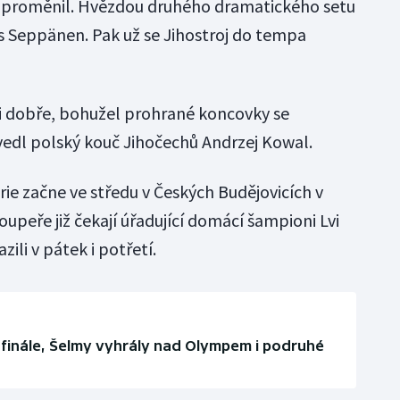
u proměnil. Hvězdou druhého dramatického setu
as Seppänen. Pak už se Jihostroj do tempa
i dobře, bohužel prohrané koncovky se
uvedl polský kouč Jihočechů Andrzej Kowal.
rie začne ve středu v Českých Budějovicích v
oupeře již čekají úřadující domácí šampioni Lvi
ili v pátek i potřetí.
 finále, Šelmy vyhrály nad Olympem i podruhé