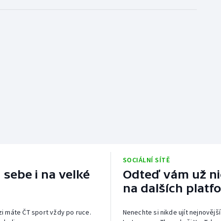
SOCIÁLNÍ SÍTĚ
 sebe i na velké
Odteď vám už nic
na dalších platf
izi máte ČT sport vždy po ruce.
Nenechte si nikde ujít nejnovější