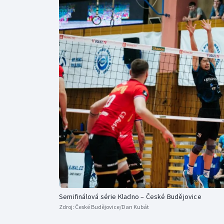
Curling
Dostihy
Florbal
Futsal
Golf
Gymnastika
Semifinálová série Kladno – České Budějovice
Zdroj:
České Budějovice/Dan Kubát