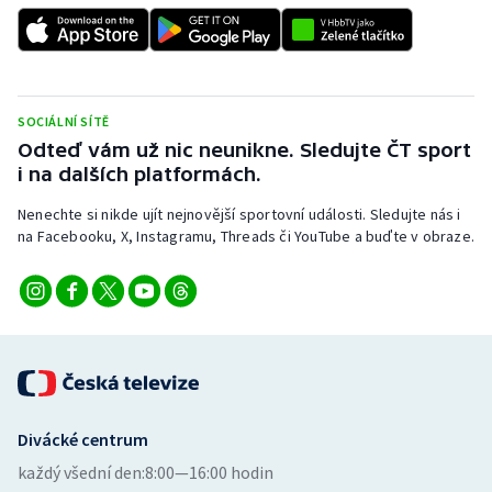
Stolní tenis
Triatlon
Veslování
SOCIÁLNÍ SÍTĚ
Odteď vám už nic neunikne. Sledujte ČT sport
i na dalších platformách.
Vodní slalom
Nenechte si nikde ujít nejnovější sportovní události. Sledujte nás i
Volejbal
na Facebooku, X, Instagramu, Threads či YouTube a buďte v obraze.
Ostatní
Divácké centrum
každý všední den:
8:00—16:00 hodin