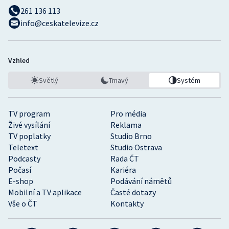
261 136 113
info@ceskatelevize.cz
Vzhled
Světlý
Tmavý
Systém
TV program
Pro média
Živé vysílání
Reklama
TV poplatky
Studio Brno
Teletext
Studio Ostrava
Podcasty
Rada ČT
Počasí
Kariéra
E-shop
Podávání námětů
Mobilní a TV aplikace
Časté dotazy
Vše o ČT
Kontakty