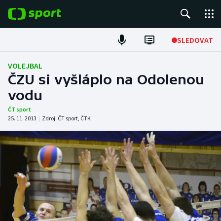
POPULÁRNÍ
SLEDOVAT
Fotbal
VOLEJBAL
ČZU si vyšláplo na Odolenou
Hokej
vodu
Tenis
ČT sport
25. 11. 2013
|
Zdroj:
ČT sport
,
ČTK
Atletika
Cyklistika
DALŠÍ SPORTY
Americký fotbal
NEPŘEHLÉDNĚTE