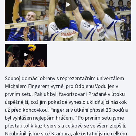
Gymnastika
Házená
Jezdectví
Judo
Krasobruslení
Souboj domácí obrany s reprezentačním univerzálem
Michalem Fingerem vyzněl pro Odolenu Vodu jen v
Lezení
prvním setu. Pak už byli favorizovaní Pražané v útoku
úspěšnější, což jim pokaždé vyneslo uklidňující náskok
Lyže a snowboard
už před koncovkou. Finger si v utkání připsal 26 bodů a
Moderní pětiboj
byl vyhlášen nejlepším hráčem. "Po prvním setu jsme
přestali tolik kazit servis a celkově se ve všem zlepšili.
Motorsport
Neubránili jsme sice Kramara, ale ostatní jsme celkem