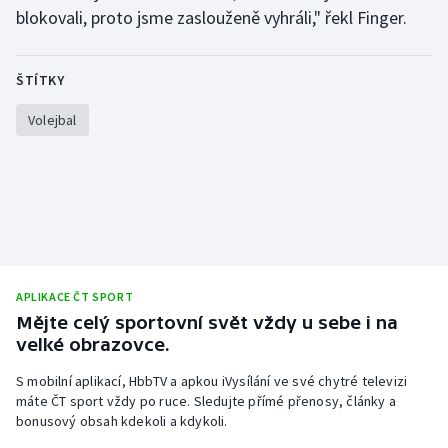
blokovali, proto jsme zaslouženě vyhráli," řekl Finger.
Olympijské hry
Parasport
ŠTÍTKY
Volejbal
Plavání
Plážový volejbal
Ragby
Rychlobruslení
APLIKACE ČT SPORT
Rychlostní kanoistika
Mějte celý sportovní svět vždy u sebe i na
velké obrazovce.
Short track
S mobilní aplikací, HbbTV a apkou iVysílání ve své chytré televizi
máte ČT sport vždy po ruce. Sledujte přímé přenosy, články a
Sportovní střelba
bonusový obsah kdekoli a kdykoli.