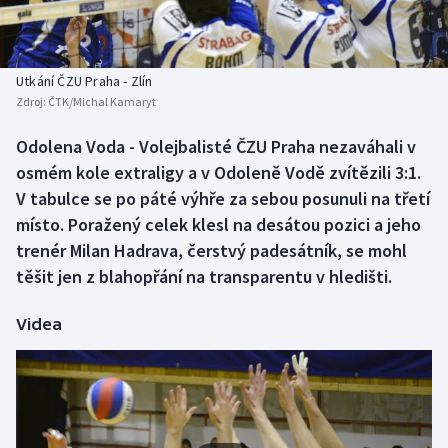
Baseball a softbal
Soutěže
Basketbal
Historické návraty
Utkání ČZU Praha - Zlín
Zdroj:
ČTK/Michal Kamaryt
Biatlon
Aplikace ČT sport
Odolena Voda - Volejbalisté ČZU Praha nezaváhali v
Boby a skeleton
AZ kvíz
osmém kole extraligy a v Odoleně Vodě zvítězili 3:1.
V tabulce se po páté výhře za sebou posunuli na třetí
Box
místo. Poražený celek klesl na desátou pozici a jeho
trenér Milan Hadrava, čerstvý padesátník, se mohl
Curling
těšit jen z blahopřání na transparentu v hledišti.
Dostihy
Videa
Florbal
Futsal
Golf