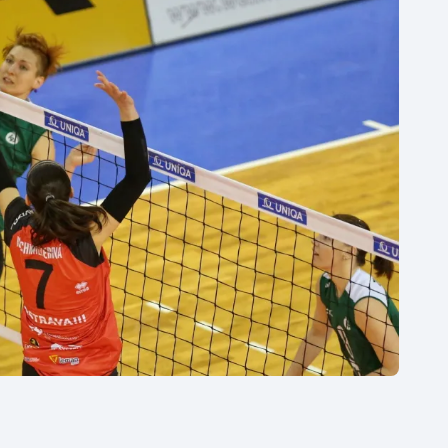
Moderní pětiboj
Triatlon
Motorsport
Veslování
Olympijské hry
Vodní slalom
Parasport
Volejbal
Plavání
Ostatní
Plážový volejbal