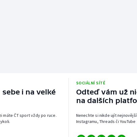
SOCIÁLNÍ SÍTĚ
 sebe i na velké
Odteď vám už nic
na dalších platf
izi máte ČT sport vždy po ruce.
Nenechte si nikde ujít nejnovější
ykoli.
Instagramu, Threads či YouTube 