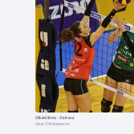
Curling
Dostihy
Florbal
Futsal
Golf
Gymnastika
Utkání Brno - Ostrava
Zdroj:
ČTK/Stejskal Ivo