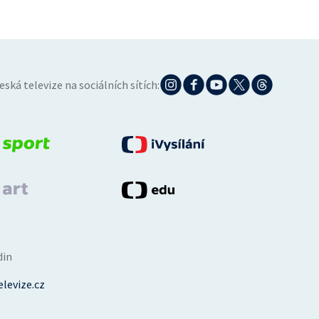
eská televize na sociálních sítích:
din
levize.cz