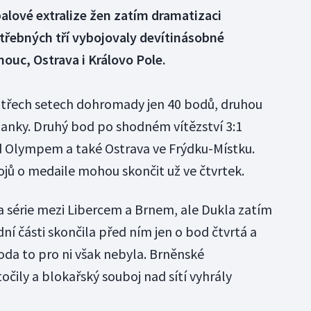
balové extralize žen zatím dramatizaci
třebných tří vybojovaly devítinásobné
ouc, Ostrava i Královo Pole.
 třech setech dohromady jen 40 bodů, druhou
rňanky. Druhý bod po shodném vítězství 3:1
d Olympem a také Ostrava ve Frýdku-Místku.
ojů o medaile mohou skončit už ve čtvrtek.
a série mezi Libercem a Brnem, ale Dukla zatím
ní části skončila před ním jen o bod čtvrtá a
oda to pro ni však nebyla. Brněnské
očily a blokařský souboj nad sítí vyhrály