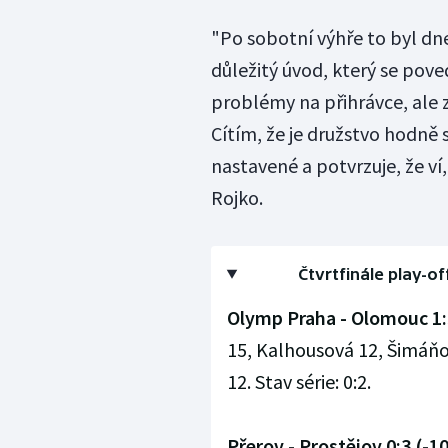
"Po sobotní výhře to byl dne
důležitý úvod, který se pove
problémy na přihrávce, ale z
Cítím, že je družstvo hodně
nastavené a potvrzuje, že ví,
Rojko.
Čtvrtfinále play-of
Olymp Praha - Olomouc 1:3 
15, Kalhousová 12, Šimáňo
12. Stav série: 0:2.
Přerov - Prostějov 0:3 (-10