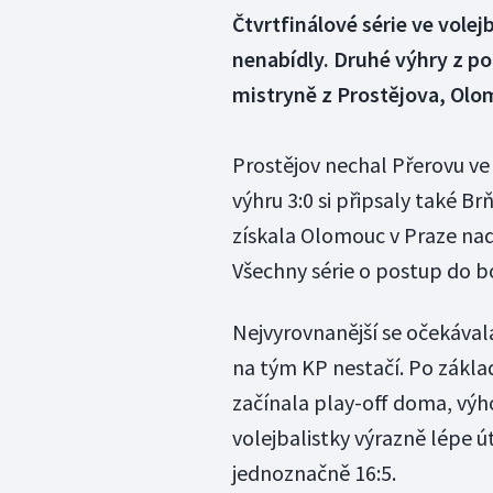
Čtvrtfinálové série ve volej
nenabídly. Druhé výhry z po
mistryně z Prostějova, Olom
Prostějov nechal Přerovu ve
výhru 3:0 si připsaly také B
získala Olomouc v Praze na
Všechny série o postup do b
Nejvyrovnanější se očekával
na tým KP nestačí. Po základ
začínala play-off doma, výh
volejbalistky výrazně lépe út
jednoznačně 16:5.