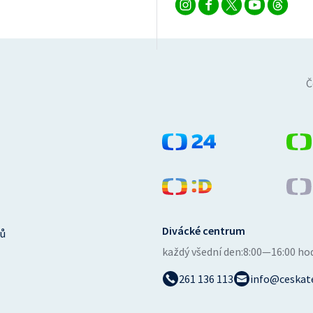
Č
Divácké centrum
ů
každý všední den:
8:00—16:00 ho
261 136 113
info@ceskate