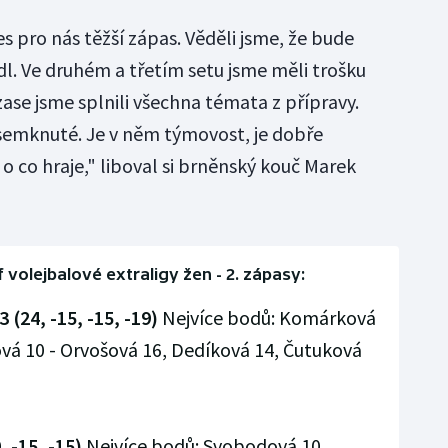
s pro nás těžší zápas. Věděli jsme, že bude
dl. Ve druhém a třetím setu jsme měli trošku
ase jsme splnili všechna témata z přípravy.
 semknuté. Je v něm týmovost, je dobře
 o co hraje," liboval si brněnský kouč Marek
f volejbalové extraligy žen - 2. zápasy:
(24, -15, -15, -19)
Nejvíce bodů: Komárková
vá 10 - Orvošová 16, Dedíková 14, Čutuková
, -15, -15)
Nejvíce bodů: Svobodová 10,