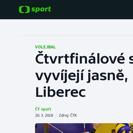
POPULÁRNÍ
DALŠÍ SPORTY
Fotbal
Americký fotbal
VOLEJBAL
Čtvrtfinálové 
Hokej
Baseball a softbal
vyvíjejí jasně
Tenis
Basketbal
Atletika
Liberec
Biatlon
Cyklistika
Boby a skeleton
ČT sport
20. 3. 2018
|
Zdroj:
ČTK
Box