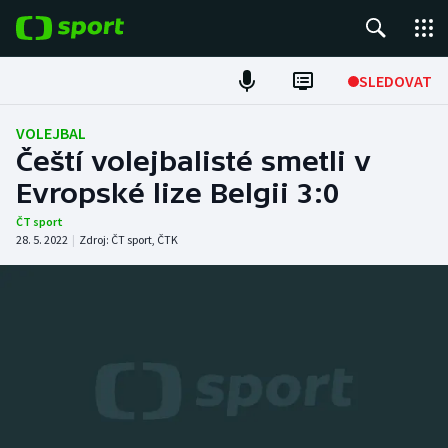
POPULÁRNÍ
SLEDOVAT
Fotbal
VOLEJBAL
Čeští volejbalisté smetli v
Hokej
Evropské lize Belgii 3:0
Tenis
ČT sport
28. 5. 2022
|
Zdroj:
ČT sport
,
ČTK
Atletika
Cyklistika
DALŠÍ SPORTY
Americký fotbal
NEPŘEHLÉDNĚTE