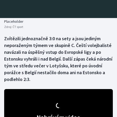
Baseball a softbal
Soutěže
Basketbal
Historické návraty
Placeholder
Zdroj:
ČT sport
Biatlon
Aplikace ČT sport
Zvítězili jednoznačně 3:0 na sety a jsou jediným
Boby a skeleton
AZ kvíz
neporaženým týmem ve skupině C. Čeští volejbalisté
navázali na úspěšný vstup do Evropské ligy a po
Box
Estonsku vyhráli i nad Belgií. Další zápas čeká národní
tým ve středu večer v Lotyšsku, které po úvodní
Curling
porážce s Belgií nestačilo doma ani na Estonsko a
podlehlo 2:3.
Dostihy
Florbal
Futsal
Golf