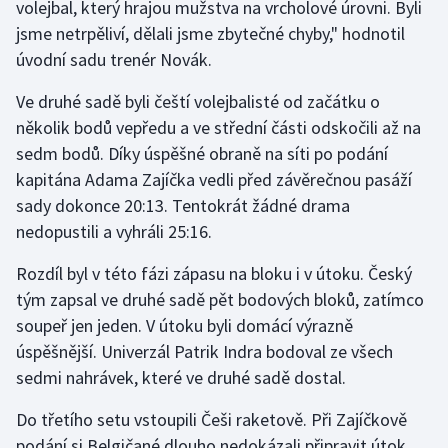
volejbal, který hrajou mužstva na vrcholové úrovni. Byli
Olympijské hry
jsme netrpěliví, dělali jsme zbytečné chyby," hodnotil
úvodní sadu trenér Novák.
Parasport
Ve druhé sadě byli čeští volejbalisté od začátku o
několik bodů vepředu a ve střední části odskočili až na
Plavání
sedm bodů. Díky úspěšné obraně na síti po podání
Plážový volejbal
kapitána Adama Zajíčka vedli před závěrečnou pasáží
sady dokonce 20:13. Tentokrát žádné drama
Ragby
nedopustili a vyhráli 25:16.
Rychlobruslení
Rozdíl byl v této fázi zápasu na bloku i v útoku. Český
tým zapsal ve druhé sadě pět bodových bloků, zatímco
Rychlostní kanoistika
soupeř jen jeden. V útoku byli domácí výrazně
úspěšnější. Univerzál Patrik Indra bodoval ze všech
Short track
sedmi nahrávek, které ve druhé sadě dostal.
Sportovní střelba
Do třetího setu vstoupili Češi raketově. Při Zajíčkově
podání si Belgičané dlouho nedokázali připravit útok,