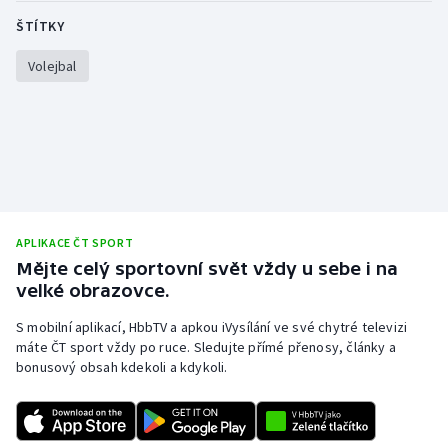
Stolní tenis
ŠTÍTKY
Triatlon
Volejbal
Veslování
Vodní slalom
Volejbal
APLIKACE ČT SPORT
Ostatní
Mějte celý sportovní svět vždy u sebe i na
velké obrazovce.
S mobilní aplikací, HbbTV a apkou iVysílání ve své chytré televizi
máte ČT sport vždy po ruce. Sledujte přímé přenosy, články a
bonusový obsah kdekoli a kdykoli.