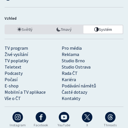
Vzhled
Světlý
Tmavý
Systém
TV program
Pro média
Živé vysílání
Reklama
TV poplatky
Studio Brno
Teletext
Studio Ostrava
Podcasty
Rada ČT
Počasí
Kariéra
E-shop
Podávání námětů
Mobilní a TV aplikace
Časté dotazy
Vše o ČT
Kontakty
Instagram
Facebook
YouTube
X
Threads