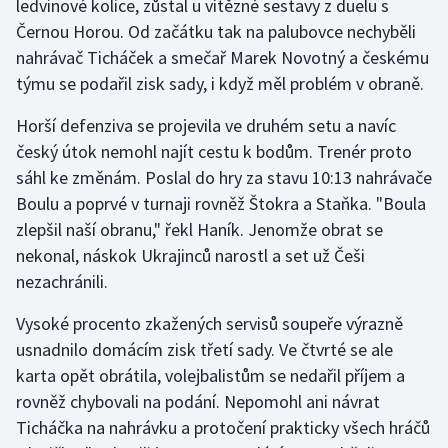
ledvinové kolice, zůstal u vítězné sestavy z duelu s
Černou Horou. Od začátku tak na palubovce nechyběli
Gymnastika
nahrávač Ticháček a smečař Marek Novotný a českému
týmu se podařil zisk sady, i když měl problém v obraně.
Házená
Horší defenziva se projevila ve druhém setu a navíc
Jezdectví
český útok nemohl najít cestu k bodům. Trenér proto
sáhl ke změnám. Poslal do hry za stavu 10:13 nahrávače
Judo
Boulu a poprvé v turnaji rovněž Štokra a Staňka. "Boula
zlepšil naší obranu," řekl Haník. Jenomže obrat se
Krasobruslení
nekonal, náskok Ukrajinců narostl a set už Češi
nezachránili.
Lezení
Vysoké procento zkažených servisů soupeře výrazně
Lyže a snowboard
usnadnilo domácím zisk třetí sady. Ve čtvrté se ale
karta opět obrátila, volejbalistům se nedařil příjem a
Moderní pětiboj
rovněž chybovali na podání. Nepomohl ani návrat
Ticháčka na nahrávku a protočení prakticky všech hráčů
Motorsport