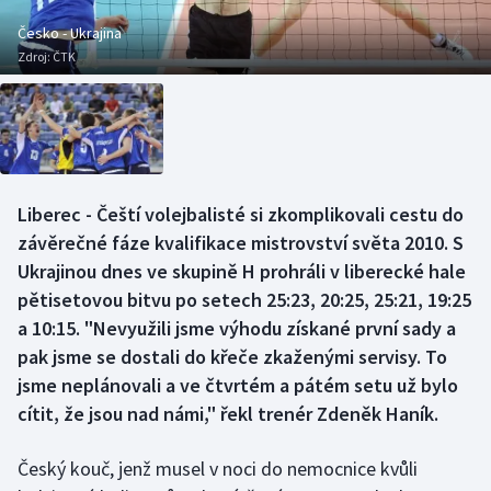
Baseball a softbal
Soutěže
Česko - Ukrajina
Zdroj:
ČTK
Basketbal
Historické návraty
Biatlon
Aplikace ČT sport
Boby a skeleton
AZ kvíz
Liberec - Čeští volejbalisté si zkomplikovali cestu do
Box
závěrečné fáze kvalifikace mistrovství světa 2010. S
Ukrajinou dnes ve skupině H prohráli v liberecké hale
Curling
pětisetovou bitvu po setech 25:23, 20:25, 25:21, 19:25
a 10:15. "Nevyužili jsme výhodu získané první sady a
Dostihy
pak jsme se dostali do křeče zkaženými servisy. To
Florbal
jsme neplánovali a ve čtvrtém a pátém setu už bylo
cítit, že jsou nad námi," řekl trenér Zdeněk Haník.
Futsal
Český kouč, jenž musel v noci do nemocnice kvůli
Golf