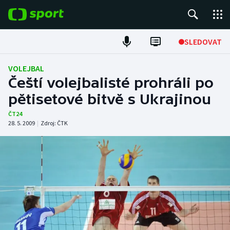
POPULÁRNÍ
SLEDOVAT
Fotbal
VOLEJBAL
Čeští volejbalisté prohráli po
Hokej
pětisetové bitvě s Ukrajinou
Tenis
ČT24
28. 5. 2009
|
Zdroj:
ČTK
Atletika
Cyklistika
DALŠÍ SPORTY
Americký fotbal
NEPŘEHLÉDNĚTE