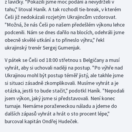
z lavičky. "Pokazili jsme moc podání a nevydrželi v
Olympijské hry
tahu," litoval Haník. A tak rozhodl tie-break, v kterém
Češi již nedokázali rozjetým Ukrajincům vzdorovat.
Parasport
"Možná, že nás Češi po našem předešlém výkonu lehce
podcenili. Nám se dnes dařilo na blocích, odehráli jsme
Plavání
obecně skvělé utkání a to přineslo výhru," řekl
ukrajinský trenér Sergej Gumenjuk.
Plážový volejbal
V pátek se Češi od 18:00 střetnou s Belgičany a musí
Ragby
vyhrát, aby si uchovali naději na postup. "Po výhře nad
Ukrajinou mohl být postup téměř jistý, ale takhle jsme
Rychlobruslení
si situaci zásadně zkomplikovali. Musíme vyhrát a je
otázka, jestli to bude stačit," podotkl Haník. "Nepodali
Rychlostní kanoistika
jsem výkon, jaký jsme si představovali. Není konec
turnaje. Nemáme poraženeckou náladu a jdeme do
Short track
dalších zápasů vyhrát a hrát o sto procent lépe,"
burcoval kapitán Ondřej Hudeček.
Sportovní střelba