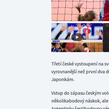
Třetí české vystoupení na 
vyrovnanější než první dva 
Japonkám.
Vstup do zápasu českým vole
několikabodový náskok, ale 
Argentinky šestibodovou séri