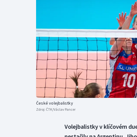
Curling
Dostihy
Florbal
Futsal
Golf
Gymnastika
České volejbalistky
Zdroj:
ČTK/Václav Pancer
Volejbalistky v klíčovém du
nestačily na Argentinu. Jih