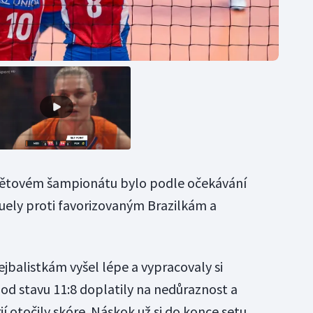
světovém šampionátu bylo podle očekávání
duely proti favorizovaným Brazilkám a
jbalistkám vyšel lépe a vypracovaly si
od stavu 11:8 doplatily na nedůraznost a
í otočily skóre. Náskok už si do konce setu