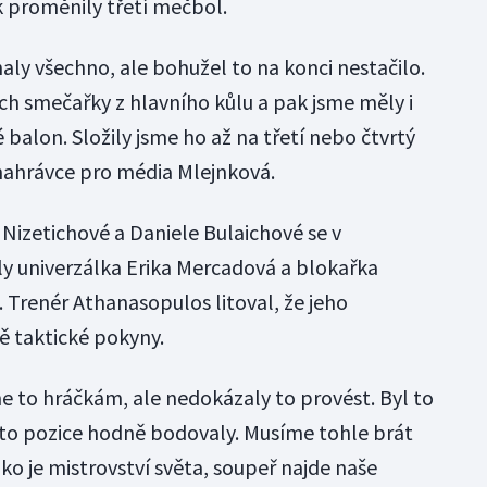
k proměnily třetí mečbol.
aly všechno, ale bohužel to na konci nestačilo.
ch smečařky z hlavního kůlu a pak jsme měly i
balon. Složily jsme ho až na třetí nebo čtvrtý
nahrávce pro média Mlejnková.
izetichové a Daniele Bulaichové se v
y univerzálka Erika Mercadová a blokařka
 Trenér Athanasopulos litoval, že jeho
ě taktické pokyny.
sme to hráčkám, ale nedokázaly to provést. Byl to
éto pozice hodně bodovaly. Musíme tohle brát
jako je mistrovství světa, soupeř najde naše