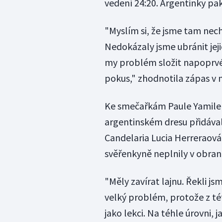
vedení 24:20. Argentinky pa
"Myslím si, že jsme tam nech
Nedokázaly jsme ubránit jeji
my problém složit napoprvé 
pokus," zhodnotila zápas v 
Ke smečařkám Paule Yamile N
argentinském dresu přidával
Candelaria Lucia Herreraová.
svěřenkyně neplnily v obran
"Měly zavírat lajnu. Řekli j
velký problém, protože z t
jako lekci. Na téhle úrovni, 