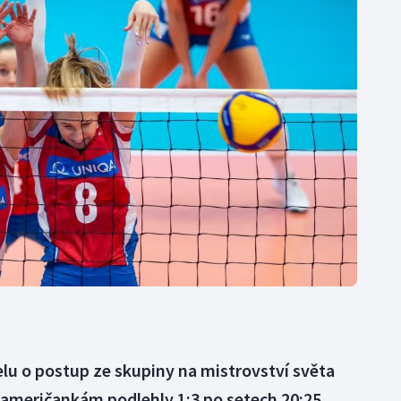
Moderní pětiboj
Triatlon
Motorsport
Veslování
Olympijské hry
Vodní slalom
Parasport
Volejbal
Plavání
Ostatní
Plážový volejbal
elu o postup ze skupiny na mistrovství světa
oameričankám podlehly 1:3 po setech 20:25,