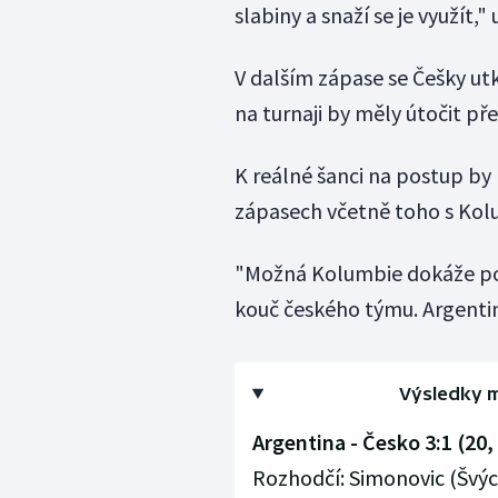
slabiny a snaží se je využít," 
V dalším zápase se Češky utk
na turnaji by měly útočit p
K reálné šanci na postup by
zápasech včetně toho s Kolu
"Možná Kolumbie dokáže por
kouč českého týmu. Argentin
Výsledky m
Argentina - Česko 3:1 (20, 
Rozhodčí: Simonovic (Švýc.)