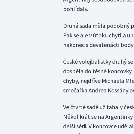
pohlídaly.
Druhá sada měla podobný prů
Pak se ale v útoku chytila u
nakonec s devatenácti body 
České volejbalistky druhý set
dospěla do těsné koncovky. P
chyby, nejdříve Michaela Ml
smečařka Andrea Kossányiová
Ve čtvrté sadě už tahaly česk
Několikrát se na Argentinky
delší sérii. V koncovce uděl