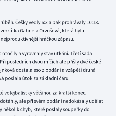
běh. Češky vedly 6:3 a pak prohrávaly 10:13.
niverzálka Gabriela Orvošová, která byla
nejproduktivnější hráčkou zápasu.
 otočily a vyrovnaly stav utkání. Třetí sada
ři posledních dvou míčích ale přišly dvě české
ejnková dostala eso z podání a vzápětí druhá
 poslala útok za základní čáru.
é volejbalistky většinou za kratší konec.
 dotáhly, ale při svém podání nedokázaly udělat
aly několik chyb, které poslaly soupeřky do