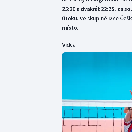
25:20 a dvakrát 22:25, za s
útoku. Ve skupině D se Češ
místo.
Videa