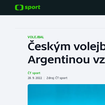
POPULÁRNÍ
DALŠÍ SPORTY
Fotbal
Americký fotbal
VOLEJBAL
Českým volejb
Hokej
Baseball a softbal
Argentinou vz
Tenis
Basketbal
Atletika
Biatlon
ČT sport
28. 9. 2022
|
Zdroj:
ČT sport
Cyklistika
Boby a skeleton
Box