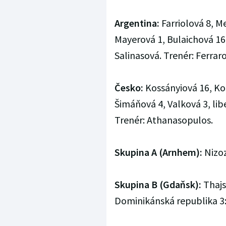
Argentina:
Farriolová 8, M
Mayerová 1, Bulaichová 16
Salinasová. Trenér: Ferraro
Česko:
Kossányiová 16, Kou
Šimáňová 4, Valková 3, lib
Trenér: Athanasopulos.
Skupina A (Arnhem):
Nizoz
Skupina B (Gdaňsk):
Thajsk
Dominikánská republika 3:2 