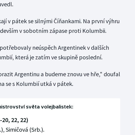
uvedl.
ají v pátek se silnými Číňankami. Na první výhru
ředevším v sobotním zápase proti Kolumbii.
 potřebovaly neúspěch Argentinek v dalších
mbií, která je zatím ve skupině poslední.
azit Argentinu a budeme znovu ve hře," doufal
a se s Kolumbií utká v pátek.
istrovství světa volejbalistek:
-20, 22, 22)
, Simičová (Srb.).