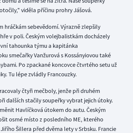
 už domů a těšíme se na zítra. Naše soupeřky
točily," viděla příčinu prohry Jášová.
ým hráčkám sebevědomí. Výrazně zlepšily
 hře v poli. Českým volejbalistkám docházely
hlavní tahounka týmu a kapitánka
toku smečařky Vanžurová s Kossányiovou také
chybami. Po zpackané koncovce čtvrtého setu už
ky. Tu lépe zvládly Francouzky.
racovaly čtyři mečboly, jenže při druhém
i dalších stačily soupeřky vybrat jejich útoky.
ěnit Havlíčková útokem do autu. Českým
pšit osmé místo z posledního ME, kterého
iřího Šillera před dvěma lety v Srbsku. Francie