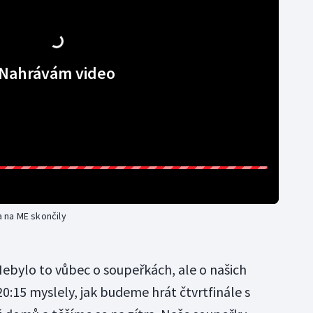
Nahrávám video
a na ME skončily
Nebylo to vůbec o soupeřkách, ale o našich
20:15 myslely, jak budeme hrát čtvrtfinále s