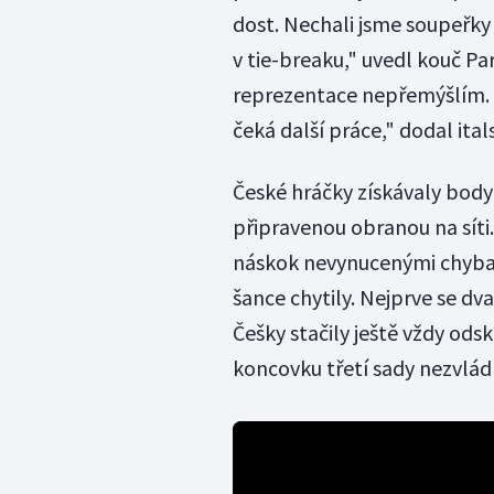
dost. Nechali jsme soupeřky 
v tie-breaku," uvedl kouč Par
reprezentace nepřemýšlím. 
čeká další práce," dodal ital
České hráčky získávaly body
připravenou obranou na síti
náskok nevynucenými chyba
šance chytily. Nejprve se dv
Češky stačily ještě vždy odsk
koncovku třetí sady nezvládl