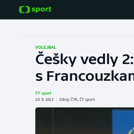
POPULÁRNÍ
DALŠÍ SPORTY
Fotbal
Americký fotbal
VOLEJBAL
Češky vedly 2
Hokej
Baseball a softbal
s Francouzka
Tenis
Basketbal
Atletika
Biatlon
ČT sport
10. 9. 2013
|
Zdroj:
ČTK
,
ČT sport
Cyklistika
Boby a skeleton
Box