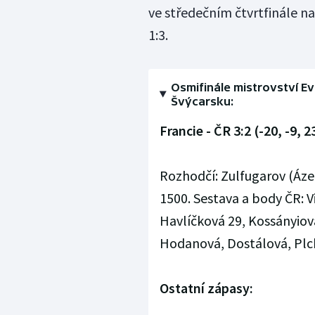
ve středečním čtvrtfinále nar
1:3.
Osmifinále mistrovství E
Švýcarsku:
Francie - ČR 3:2 (-20, -9, 2
Rozhodčí: Zulfugarov (Ázerb
1500. Sestava a body ČR: V
Havlíčková 29, Kossányiová
Hodanová, Dostálová, Plcho
Ostatní zápasy: