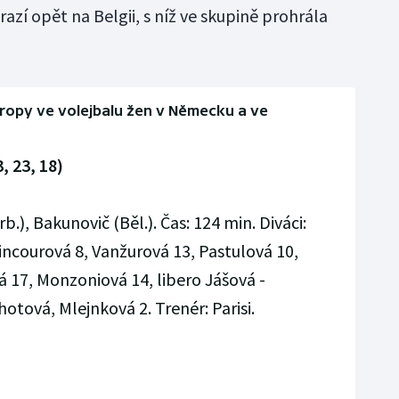
azí opět na Belgii, s níž ve skupině prohrála
vropy ve volejbalu žen v Německu a ve
3, 23, 18)
.), Bakunovič (Běl.). Čas: 124 min. Diváci:
incourová 8, Vanžurová 13, Pastulová 10,
 17, Monzoniová 14, libero Jášová -
tová, Mlejnková 2. Trenér: Parisi.