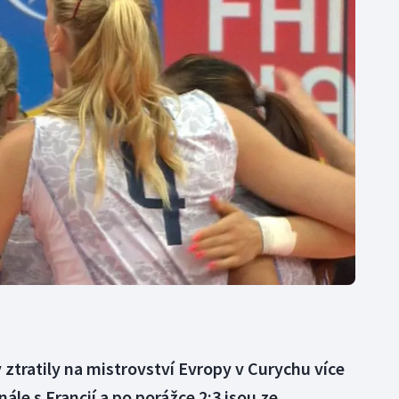
Moderní pětiboj
Triatlon
Motorsport
Veslování
Olympijské hry
Vodní slalom
Parasport
Volejbal
Plavání
Ostatní
Plážový volejbal
 ztratily na mistrovství Evropy v Curychu více
ále s Francií a po porážce 2:3 jsou ze