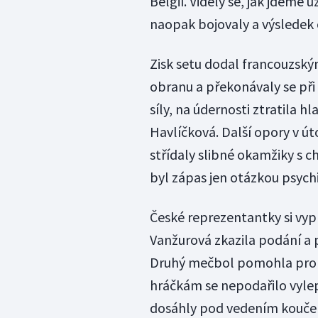
Belgií. Viděly se, jak jdeme
naopak bojovaly a výsledek o
Zisk setu dodal francouzsk
obranu a překonávaly se při
síly, na údernosti ztratila 
Havlíčková. Další opory v ú
střídaly slibné okamžiky s 
byl zápas jen otázkou psychi
České reprezentantky si vyp
Vanžurová zkazila podání a př
Druhý mečbol pomohla prom
hráčkám se nepodařilo vyle
dosáhly pod vedením kouče J