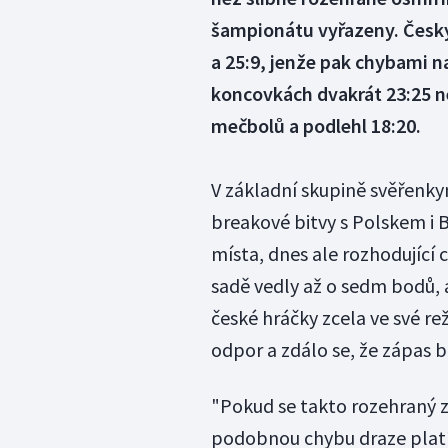
šampionátu vyřazeny. Český
a 25:9, jenže pak chybami 
koncovkách dvakrát 23:25 n
mečbolů a podlehl 18:20.
V základní skupině svěřenkyn
breakové bitvy s Polskem i 
místa, dnes ale rozhodující 
sadě vedly až o sedm bodů, a
české hráčky zcela ve své r
odpor a zdálo se, že zápas b
"Pokud se takto rozehraný z
podobnou chybu draze platí.