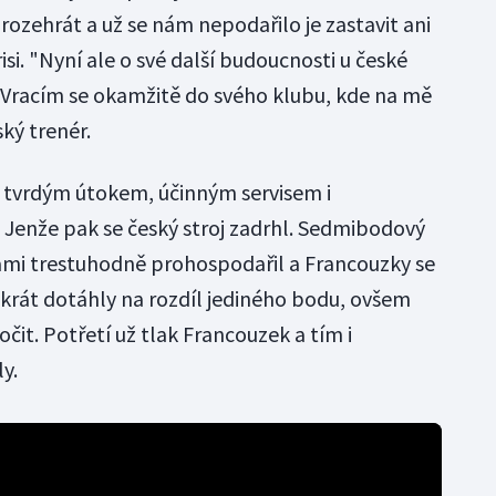
rozehrát a už se nám nepodařilo je zastavit ani
isi. "Nyní ale o své další budoucnosti u české
Vracím se okamžitě do svého klubu, kde na mě
ský trenér.
 tvrdým útokem, účinným servisem i
. Jenže pak se český stroj zadrhl. Sedmibodový
mi trestuhodně prohospodařil a Francouzky se
akrát dotáhly na rozdíl jediného bodu, ovšem
očit. Potřetí už tlak Francouzek a tím i
y.