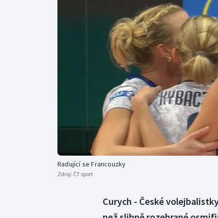
Curling
Dostihy
Florbal
Futsal
Golf
Gymnastika
Radující se Francouzky
Zdroj:
ČT sport
Curych - České volejbalistky
než slibně rozehrané osmifin