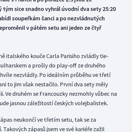
 tým sice snadno vyhrál úvodní dva sety 25:20
nabídl soupeřkám šanci a po nezvládnutých
eproměnil v pátém setu ani jeden ze čtyř
ě italského kouče Carla Parisiho zvládly tie-
Bulharskem a prošly do play-off ze druhého
chvíle nezvládly. Po ideálním průběhu ve třetí
ni to jim však nestačilo. První dva sety měly
ežii. Ve druhém se Francouzky nezmohly vůbec na
ude jasnou záležitostí českých volejbalistek.
ápas neukončí ve třetím setu, tak se za
 Takových zápasů jsem ve své kariéře zažil