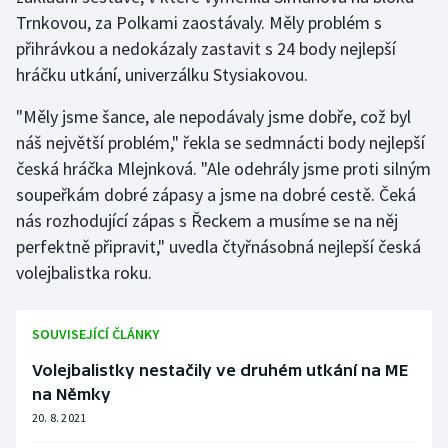
Stolní tenis
Trnkovou, za Polkami zaostávaly. Měly problém s
přihrávkou a nedokázaly zastavit s 24 body nejlepší
Triatlon
hráčku utkání, univerzálku Stysiakovou.
Veslování
"Měly jsme šance, ale nepodávaly jsme dobře, což byl
náš největší problém," řekla se sedmnácti body nejlepší
Vodní slalom
česká hráčka Mlejnková. "Ale odehrály jsme proti silným
soupeřkám dobré zápasy a jsme na dobré cestě. Čeká
Volejbal
nás rozhodující zápas s Řeckem a musíme se na něj
perfektně připravit," uvedla čtyřnásobná nejlepší česká
Ostatní
volejbalistka roku.
SOUVISEJÍCÍ ČLÁNKY
Volejbalistky nestačily ve druhém utkání na ME
na Němky
20. 8. 2021