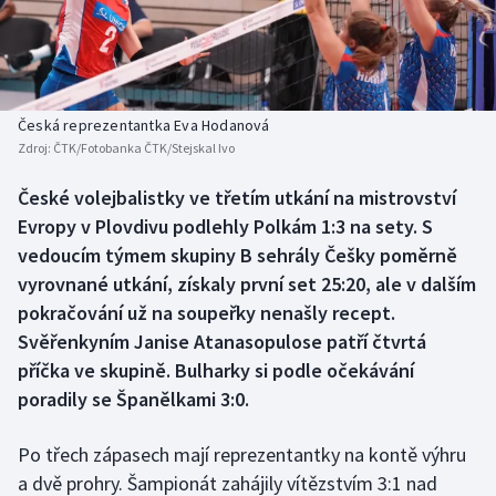
Baseball a softbal
Soutěže
Basketbal
Historické návraty
Biatlon
Aplikace ČT sport
Česká reprezentantka Eva Hodanová
Zdroj:
ČTK/Fotobanka ČTK/Stejskal Ivo
Boby a skeleton
AZ kvíz
České volejbalistky ve třetím utkání na mistrovství
Evropy v Plovdivu podlehly Polkám 1:3 na sety. S
Box
vedoucím týmem skupiny B sehrály Češky poměrně
Curling
vyrovnané utkání, získaly první set 25:20, ale v dalším
pokračování už na soupeřky nenašly recept.
Dostihy
Svěřenkyním Janise Atanasopulose patří čtvrtá
příčka ve skupině. Bulharky si podle očekávání
Florbal
poradily se Španělkami 3:0.
Futsal
Po třech zápasech mají reprezentantky na kontě výhru
a dvě prohry. Šampionát zahájily vítězstvím 3:1 nad
Golf