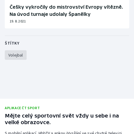
Češky vykročily do mistrovství Evropy vítězně.
Na úvod turnaje udolaly Španělky
19. 8. 2021
ŠTÍTKY
Volejbal
APLIKACE ČT SPORT
Mějte celý sportovní svět vždy u sebe i na
velké obrazovce.
S mobilní aplikací, HbbTV a apkou iVysílání ve své chytré televizi