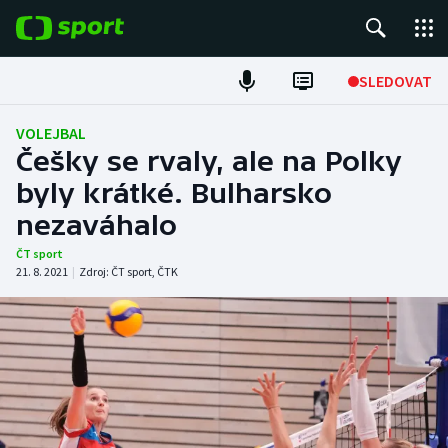
POPULÁRNÍ
SLEDOVAT
Fotbal
VOLEJBAL
Češky se rvaly, ale na Polky
Hokej
byly krátké. Bulharsko
nezaváhalo
Tenis
ČT sport
Atletika
21. 8. 2021
|
Zdroj:
ČT sport
,
ČTK
Cyklistika
DALŠÍ SPORTY
Americký fotbal
NEPŘEHLÉDNĚTE