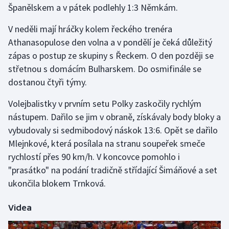
Španělskem a v pátek podlehly 1:3 Němkám.
Gymnastika
V neděli mají hráčky kolem řeckého trenéra
Athanasopulose den volna a v pondělí je čeká důležitý
Házená
zápas o postup ze skupiny s Řeckem. O den později se
střetnou s domácím Bulharskem. Do osmifinále se
Jezdectví
dostanou čtyři týmy.
Judo
Volejbalistky v prvním setu Polky zaskočily rychlým
nástupem. Dařilo se jim v obraně, získávaly body bloky a
Krasobruslení
vybudovaly si sedmibodový náskok 13:6. Opět se dařilo
Mlejnkové, která posílala na stranu soupeřek smeče
Lezení
rychlostí přes 90 km/h. V koncovce pomohlo i
"prasátko" na podání tradičně střídající Šimáňové a set
Lyže a snowboard
ukončila blokem Trnková.
Moderní pětiboj
Videa
Motorsport