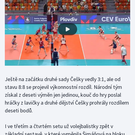
Olympijské hry
Parasport
Plavání
Plážový volejbal
Ragby
Ještě na začátku druhé sady Češky vedly 3:1, ale od
Rychlobruslení
stavu 8:8 se projevil výkonnostní rozdíl. Národní tým
získal z deseti výměn jen jedinou, kouč do hry poslal
Rychlostní kanoistika
hráčky z lavičky a druhé dějství Češky prohrály rozdílem
deseti bodů.
Short track
Sportovní střelba
I ve třetím a čtvrtém setu už volejbalistky zpět v
základní sestavě, v které vyměnila Šimáňová na bloku