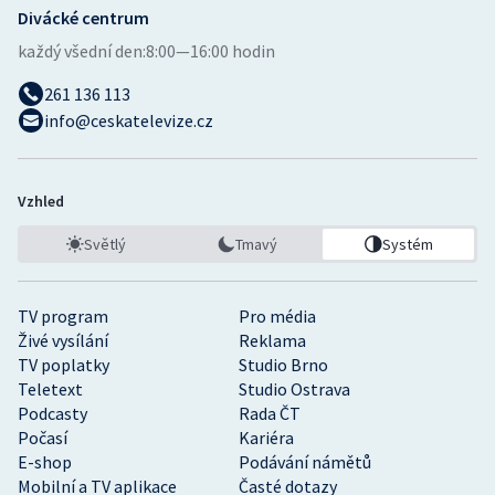
Divácké centrum
každý všední den:
8:00—16:00 hodin
261 136 113
info@ceskatelevize.cz
Vzhled
Světlý
Tmavý
Systém
TV program
Pro média
Živé vysílání
Reklama
TV poplatky
Studio Brno
Teletext
Studio Ostrava
Podcasty
Rada ČT
Počasí
Kariéra
E-shop
Podávání námětů
Mobilní a TV aplikace
Časté dotazy