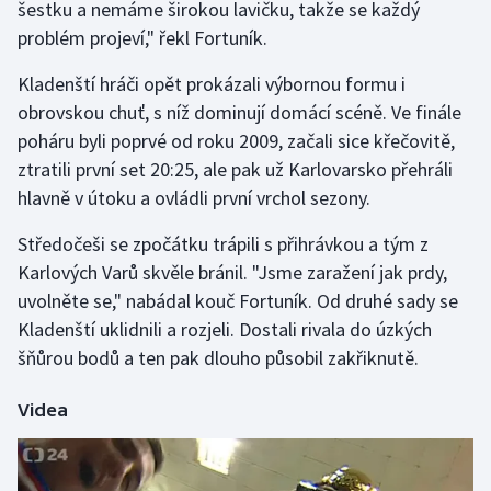
šestku a nemáme širokou lavičku, takže se každý
problém projeví," řekl Fortuník.
Gymnastika
Kladenští hráči opět prokázali výbornou formu i
Házená
obrovskou chuť, s níž dominují domácí scéně. Ve finále
poháru byli poprvé od roku 2009, začali sice křečovitě,
Jezdectví
ztratili první set 20:25, ale pak už Karlovarsko přehráli
hlavně v útoku a ovládli první vrchol sezony.
Judo
Středočeši se zpočátku trápili s přihrávkou a tým z
Krasobruslení
Karlových Varů skvěle bránil. "Jsme zaražení jak prdy,
uvolněte se," nabádal kouč Fortuník. Od druhé sady se
Lezení
Kladenští uklidnili a rozjeli. Dostali rivala do úzkých
šňůrou bodů a ten pak dlouho působil zakřiknutě.
Lyže a snowboard
Videa
Moderní pětiboj
Motorsport