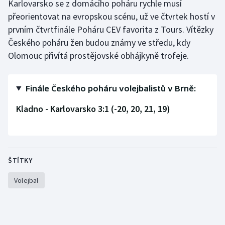
Karlovarsko se z domácího poháru rychle musí
Stolní tenis
přeorientovat na evropskou scénu, už ve čtvrtek hostí v
prvním čtvrtfinále Poháru CEV favorita z Tours. Vítězky
Triatlon
Českého poháru žen budou známy ve středu, kdy
Olomouc přivítá prostějovské obhájkyně trofeje.
Veslování
Vodní slalom
Finále Českého poháru volejbalistů v Brně:
Volejbal
Kladno - Karlovarsko 3:1 (-20, 20, 21, 19)
Ostatní
ŠTÍTKY
Volejbal