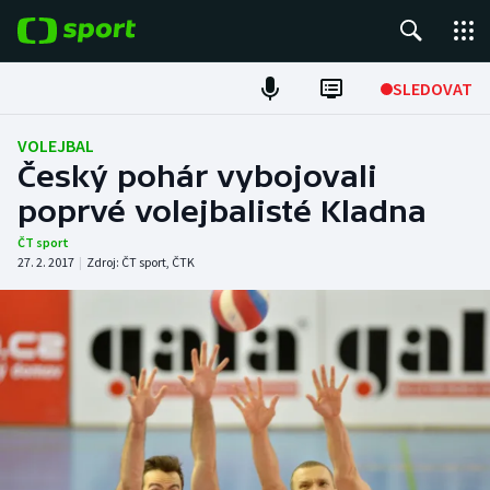
POPULÁRNÍ
SLEDOVAT
Fotbal
VOLEJBAL
Český pohár vybojovali
Hokej
poprvé volejbalisté Kladna
Tenis
ČT sport
27. 2. 2017
|
Zdroj:
ČT sport
,
ČTK
Atletika
Cyklistika
DALŠÍ SPORTY
Americký fotbal
NEPŘEHLÉDNĚTE