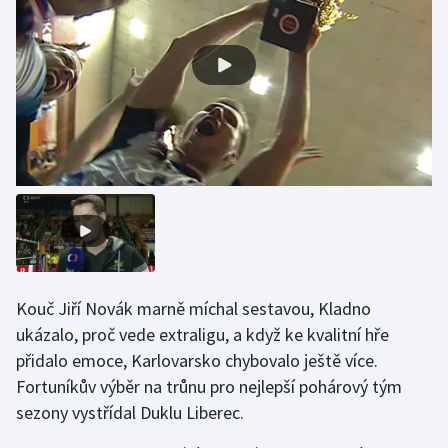
Olympijské hry
Parasport
Plavání
Plážový volejbal
Ragby
Rychlobruslení
Kouč Jiří Novák marně míchal sestavou, Kladno
Rychlostní kanoistika
ukázalo, proč vede extraligu, a když ke kvalitní hře
přidalo emoce, Karlovarsko chybovalo ještě více.
Short track
Fortuníkův výběr na trůnu pro nejlepší pohárový tým
sezony vystřídal Duklu Liberec.
Sportovní střelba