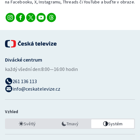
na Facebooku, X, Instagramu, Threads či YouTube a buďte v obraze.
Divácké centrum
každý všední den:
8:00—16:00 hodin
261 136 113
info@ceskatelevize.cz
Vzhled
Světlý
Tmavý
Systém