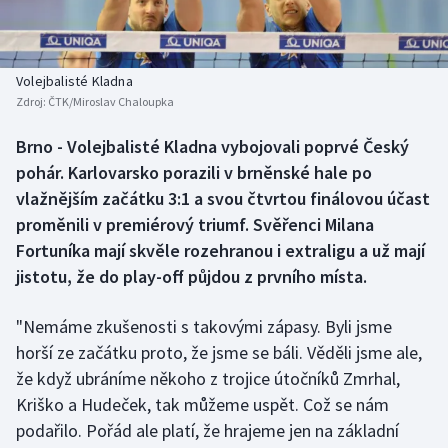
Baseball a softbal
Soutěže
Basketbal
Historické návraty
Volejbalisté Kladna
Zdroj:
ČTK/Miroslav Chaloupka
Biatlon
Aplikace ČT sport
Brno - Volejbalisté Kladna vybojovali poprvé Český
Boby a skeleton
AZ kvíz
pohár. Karlovarsko porazili v brněnské hale po
vlažnějším začátku 3:1 a svou čtvrtou finálovou účast
Box
proměnili v premiérový triumf. Svěřenci Milana
Fortuníka mají skvěle rozehranou i extraligu a už mají
Curling
jistotu, že do play-off půjdou z prvního místa.
Dostihy
"Nemáme zkušenosti s takovými zápasy. Byli jsme
Florbal
horší ze začátku proto, že jsme se báli. Věděli jsme ale,
že když ubráníme někoho z trojice útočníků Zmrhal,
Futsal
Kriško a Hudeček, tak můžeme uspět. Což se nám
podařilo. Pořád ale platí, že hrajeme jen na základní
Golf