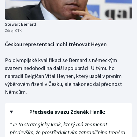
Olympijské hry
Parasport
Stewart Bernard
Zdroj:
ČTK
Plavání
Českou reprezentaci mohl trénovat Heyen
Plážový volejbal
Po olympijské kvalifikaci se Bernard s německým
svazem nedohodl na další spolupráci. U týmu ho
Ragby
nahradil Belgičan Vital Heynen, který uspěl v prvním
Rychlobruslení
výběrovém řízení v Česku, ale nakonec dal přednost
Němcům.
Rychlostní kanoistika
Short track
Předseda svazu Zdeněk Haník:
"Je to strategicky krok, který má znamenat
Sportovní střelba
především, že prostřednictvím zahraničního trenéra