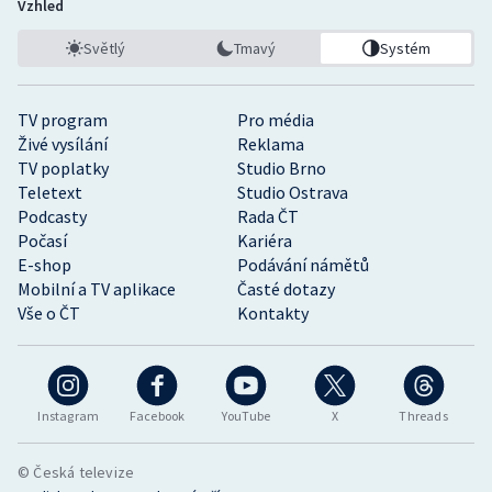
Vzhled
Světlý
Tmavý
Systém
TV program
Pro média
Živé vysílání
Reklama
TV poplatky
Studio Brno
Teletext
Studio Ostrava
Podcasty
Rada ČT
Počasí
Kariéra
E-shop
Podávání námětů
Mobilní a TV aplikace
Časté dotazy
Vše o ČT
Kontakty
Instagram
Facebook
YouTube
X
Threads
© Česká televize