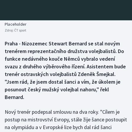
Baseball a softbal
Soutěže
Basketbal
Historické návraty
Placeholder
Zdroj:
ČT sport
Biatlon
Aplikace ČT sport
Praha - Nizozemec Stewart Bernard se stal novým
Boby a skeleton
AZ kvíz
trenérem reprezentačního družstva volejbalistů. Do
funkce nedávného kouče Němců vybralo vedení
Box
svazu z druhého výběrového řízení. Asistentem bude
trenér ostravských volejbalistů Zdeněk Šmejkal.
Curling
"Jsem rád, že jsem dostal šanci a vím, že úkolem je
posunout český mužský volejbal nahoru," řekl
Dostihy
Bernard.
Florbal
Nový trenér podepsal smlouvu na dva roky. "Cílem je
Futsal
postup na mistrovství Evropy, stále žije šance postoupit
na olympiádu a v Evropské lize bych dal rád šanci
Golf