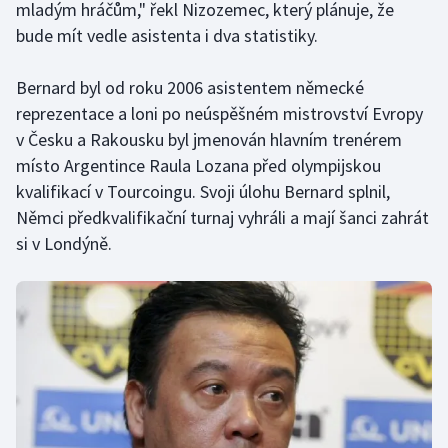
mladým hráčům," řekl Nizozemec, který plánuje, že
bude mít vedle asistenta i dva statistiky.
Gymnastika
Bernard byl od roku 2006 asistentem německé
Házená
reprezentace a loni po neúspěšném mistrovství Evropy
v Česku a Rakousku byl jmenován hlavním trenérem
Jezdectví
místo Argentince Raula Lozana před olympijskou
kvalifikací v Tourcoingu. Svoji úlohu Bernard splnil,
Judo
Němci předkvalifikační turnaj vyhráli a mají šanci zahrát
Krasobruslení
si v Londýně.
Lezení
Lyže a snowboard
Moderní pětiboj
Motorsport