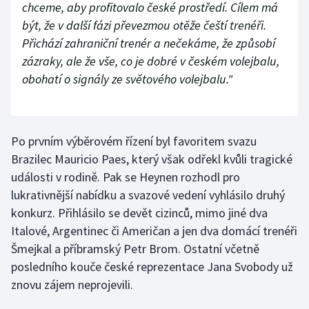
chceme, aby profitovalo české prostředí. Cílem má
Stolní tenis
být, že v další fázi převezmou otěže čeští trenéři.
Přichází zahraniční trenér a nečekáme, že způsobí
Triatlon
zázraky, ale že vše, co je dobré v českém volejbalu,
Veslování
obohatí o signály ze světového volejbalu."
Vodní slalom
Po prvním výběrovém řízení byl favoritem svazu
Volejbal
Brazilec Mauricio Paes, který však odřekl kvůli tragické
Ostatní
události v rodině. Pak se Heynen rozhodl pro
lukrativnější nabídku a svazové vedení vyhlásilo druhý
konkurz. Přihlásilo se devět cizinců, mimo jiné dva
Italové, Argentinec či Američan a jen dva domácí trenéři
Šmejkal a příbramský Petr Brom. Ostatní včetně
posledního kouče české reprezentace Jana Svobody už
znovu zájem neprojevili.