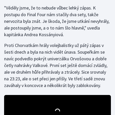
"Věděly jsme, že to nebude vůbec lehký zápas. K
Gymnastika
postupu do Final Four nám stačily dva sety, takže
nervozita byla znát. Je škoda, že jsme utkání nevyhrály,
Házená
ale postoupily jsme, a o to nám šlo hlavně," uvedla
kapitánka Andrea Kossányiová.
Jezdectví
Proti Chorvatkám hrály volejbalistky už pátý zápas v
Judo
šesti dnech a byla na nich vidět únava. Soupeřkám se
navíc podvedlo pokrýt univerzálku Orvošovou a dobře
Krasobruslení
četly nahrávky Valkové. První set ještě domácí zvládly,
ale ve druhém hůře přihrávaly a ztrácely. Sice srovnaly
Lezení
na 23:23, ale o set přeci jen přišly. Ve třetí sadě znovu
zaváhaly v koncovce a několikrát byly zablokovány.
Lyže a snowboard
Moderní pětiboj
Motorsport