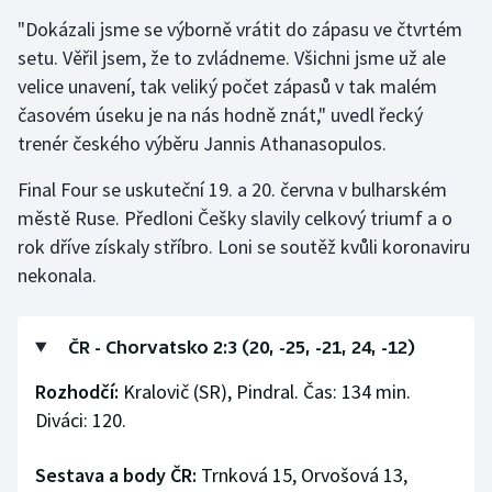
Stolní tenis
"Dokázali jsme se výborně vrátit do zápasu ve čtvrtém
setu. Věřil jsem, že to zvládneme. Všichni jsme už ale
Triatlon
velice unavení, tak veliký počet zápasů v tak malém
časovém úseku je na nás hodně znát," uvedl řecký
Veslování
trenér českého výběru Jannis Athanasopulos.
Vodní slalom
Final Four se uskuteční 19. a 20. června v bulharském
městě Ruse. Předloni Češky slavily celkový triumf a o
Volejbal
rok dříve získaly stříbro. Loni se soutěž kvůli koronaviru
nekonala.
Ostatní
ČR - Chorvatsko 2:3 (20, -25, -21, 24, -12)
Rozhodčí:
Kralovič (SR), Pindral. Čas: 134 min.
Diváci: 120.
Sestava a body ČR:
Trnková 15, Orvošová 13,