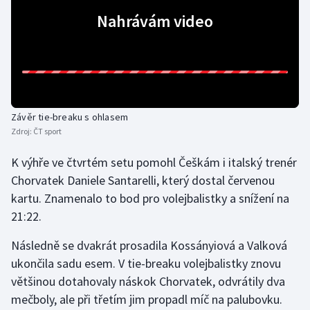
Nahrávám video
Olympijské hry
Parasport
Plavání
Závěr tie-breaku s ohlasem
Plážový volejbal
Zdroj:
ČT sport
Ragby
K výhře ve čtvrtém setu pomohl Češkám i italský trenér
Chorvatek Daniele Santarelli, který dostal červenou
Rychlobruslení
kartu. Znamenalo to bod pro volejbalistky a snížení na
21:22.
Rychlostní kanoistika
Následně se dvakrát prosadila Kossányiová a Valková
Short track
ukončila sadu esem. V tie-breaku volejbalistky znovu
většinou dotahovaly náskok Chorvatek, odvrátily dva
Sportovní střelba
mečboly, ale při třetím jim propadl míč na palubovku.