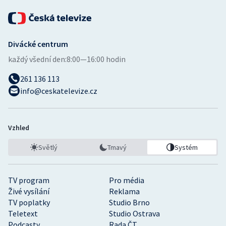
Divácké centrum
každý všední den:
8:00—16:00 hodin
261 136 113
info@ceskatelevize.cz
Vzhled
Světlý
Tmavý
Systém
TV program
Pro média
Živé vysílání
Reklama
TV poplatky
Studio Brno
Teletext
Studio Ostrava
Podcasty
Rada ČT