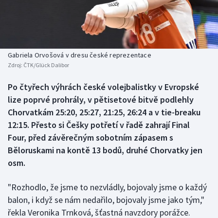
Baseball a softbal
Soutěže
Basketbal
Historické návraty
Biatlon
Aplikace ČT sport
Gabriela Orvošová v dresu české reprezentace
Zdroj:
ČTK/Glück Dalibor
Boby a skeleton
AZ kvíz
Po čtyřech výhrách české volejbalistky v Evropské
lize poprvé prohrály, v pětisetové bitvě podlehly
Box
Chorvatkám 25:20, 25:27, 21:25, 26:24 a v tie-breaku
Curling
12:15. Přesto si Češky potřetí v řadě zahrají Final
Four, před závěrečným sobotním zápasem s
Dostihy
Běloruskami na kontě 13 bodů, druhé Chorvatky jen
osm.
Florbal
"Rozhodlo, že jsme to nezvládly, bojovaly jsme o každý
Futsal
balon, i když se nám nedařilo, bojovaly jsme jako tým,"
řekla Veronika Trnková, šťastná navzdory porážce.
Golf