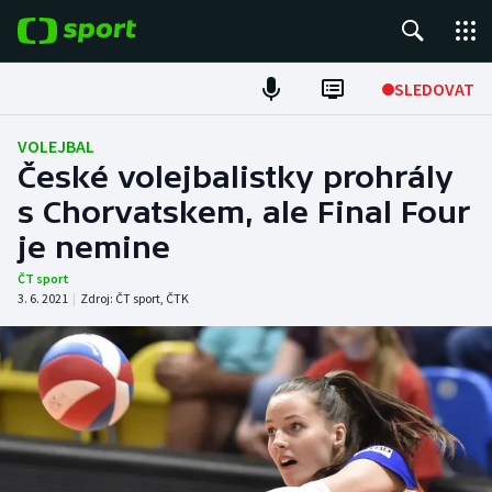
POPULÁRNÍ
SLEDOVAT
Fotbal
VOLEJBAL
České volejbalistky prohrály
Hokej
s Chorvatskem, ale Final Four
je nemine
Tenis
ČT sport
Atletika
3. 6. 2021
|
Zdroj:
ČT sport
,
ČTK
Cyklistika
DALŠÍ SPORTY
Americký fotbal
NEPŘEHLÉDNĚTE