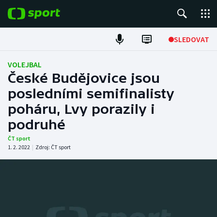
POPULÁRNÍ
SLEDOVAT
Fotbal
VOLEJBAL
České Budějovice jsou
Hokej
posledními semifinalisty
poháru, Lvy porazily i
Tenis
podruhé
Atletika
ČT sport
1. 2. 2022
|
Zdroj:
ČT sport
Cyklistika
DALŠÍ SPORTY
Americký fotbal
NEPŘEHLÉDNĚTE