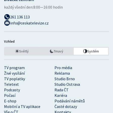
každý všední den:
8:00—16:00 hodin
261 136 113
info@ceskatelevize.cz
Vzhled
Světlý
Tmavý
Systém
TV program
Pro média
Živé vysílání
Reklama
TV poplatky
Studio Brno
Teletext
Studio Ostrava
Podcasty
Rada ČT
Počasí
Kariéra
E-shop
Podávání námětů
Mobilní a TV aplikace
Časté dotazy
Vše o ČT
Kontakty