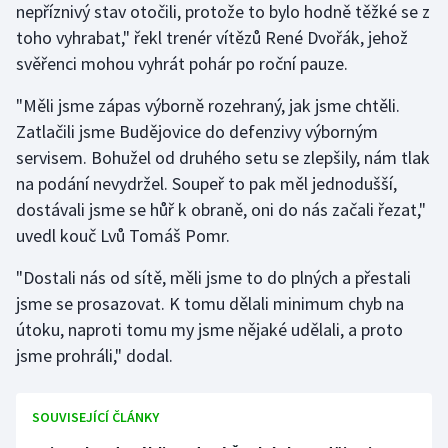
nepříznivý stav otočili, protože to bylo hodně těžké se z
Olympijské hry
toho vyhrabat," řekl trenér vítězů René Dvořák, jehož
svěřenci mohou vyhrát pohár po roční pauze.
Parasport
"Měli jsme zápas výborně rozehraný, jak jsme chtěli.
Plavání
Zatlačili jsme Budějovice do defenzivy výborným
servisem. Bohužel od druhého setu se zlepšily, nám tlak
Plážový volejbal
na podání nevydržel. Soupeř to pak měl jednodušší,
dostávali jsme se hůř k obraně, oni do nás začali řezat,"
Ragby
uvedl kouč Lvů Tomáš Pomr.
Rychlobruslení
"Dostali nás od sítě, měli jsme to do plných a přestali
jsme se prosazovat. K tomu dělali minimum chyb na
Rychlostní kanoistika
útoku, naproti tomu my jsme nějaké udělali, a proto
jsme prohráli," dodal.
Short track
Sportovní střelba
SOUVISEJÍCÍ ČLÁNKY