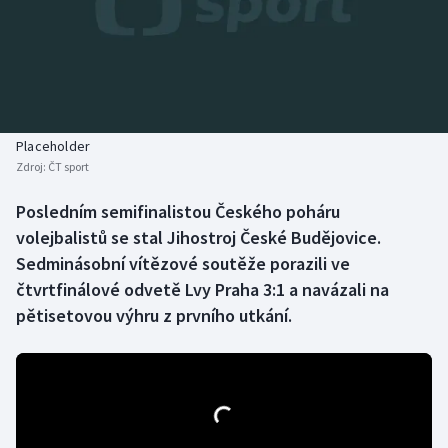
Baseball a softbal
Soutěže
Basketbal
Historické návraty
Biatlon
Aplikace ČT sport
Placeholder
Boby a skeleton
AZ kvíz
Zdroj:
ČT sport
Box
Posledním semifinalistou Českého poháru
volejbalistů se stal Jihostroj České Budějovice.
Curling
Sedminásobní vítězové soutěže porazili ve
čtvrtfinálové odvetě Lvy Praha 3:1 a navázali na
Dostihy
pětisetovou výhru z prvního utkání.
Florbal
Futsal
Golf