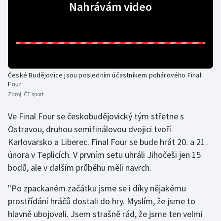
Nahrávám video
Gymnastika
Házená
Jezdectví
České Budějovice jsou posledním účastníkem pohárového Final
Four
Judo
Zdroj:
ČT sport
Ve Final Four se českobudějovický tým střetne s
Krasobruslení
Ostravou, druhou semifinálovou dvojici tvoří
Karlovarsko a Liberec. Final Four se bude hrát 20. a 21.
Lezení
února v Teplicích. V prvním setu uhráli Jihočeši jen 15
Lyže a snowboard
bodů, ale v dalším průběhu měli navrch.
"Po zpackaném začátku jsme se i díky nějakému
Moderní pětiboj
prostřídání hráčů dostali do hry. Myslím, že jsme to
Motorsport
hlavně ubojovali. Jsem strašně rád, že jsme ten velmi