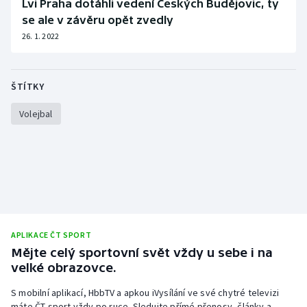
Lvi Praha dotáhli vedení Českých Budějovic, ty
Stolní tenis
se ale v závěru opět zvedly
26. 1. 2022
Triatlon
Veslování
ŠTÍTKY
Vodní slalom
Volejbal
Volejbal
Ostatní
APLIKACE ČT SPORT
Mějte celý sportovní svět vždy u sebe i na
velké obrazovce.
S mobilní aplikací, HbbTV a apkou iVysílání ve své chytré televizi
máte ČT sport vždy po ruce. Sledujte přímé přenosy, články a