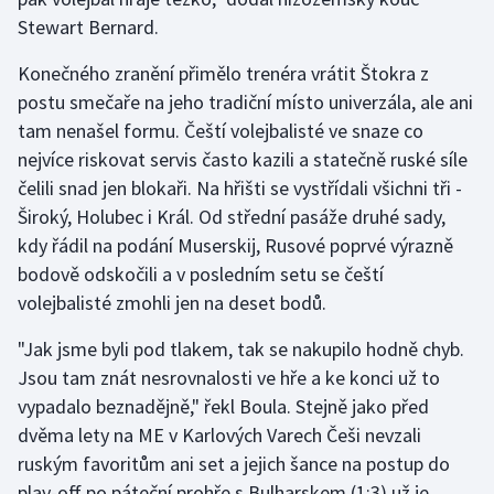
Stewart Bernard.
Olympijské hry
Konečného zranění přimělo trenéra vrátit Štokra z
Parasport
postu smečaře na jeho tradiční místo univerzála, ale ani
tam nenašel formu. Čeští volejbalisté ve snaze co
Plavání
nejvíce riskovat servis často kazili a statečně ruské síle
čelili snad jen blokaři. Na hřišti se vystřídali všichni tři -
Plážový volejbal
Široký, Holubec i Král. Od střední pasáže druhé sady,
kdy řádil na podání Muserskij, Rusové poprvé výrazně
Ragby
bodově odskočili a v posledním setu se čeští
Rychlobruslení
volejbalisté zmohli jen na deset bodů.
"Jak jsme byli pod tlakem, tak se nakupilo hodně chyb.
Rychlostní kanoistika
Jsou tam znát nesrovnalosti ve hře a ke konci už to
Short track
vypadalo beznadějně," řekl Boula. Stejně jako před
dvěma lety na ME v Karlových Varech Češi nevzali
Sportovní střelba
ruským favoritům ani set a jejich šance na postup do
play-off po páteční prohře s Bulharskem (1:3) už je