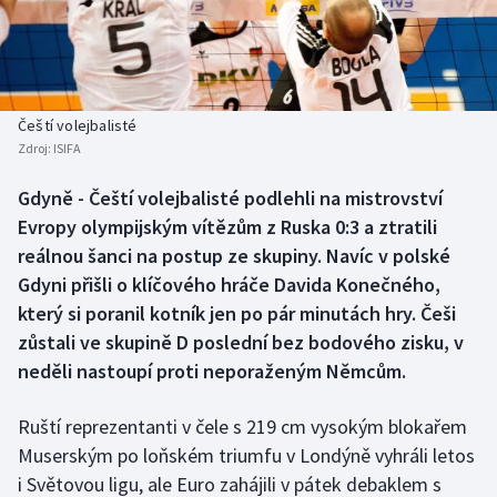
Baseball a softbal
Soutěže
Basketbal
Historické návraty
Biatlon
Aplikace ČT sport
Čeští volejbalisté
Zdroj:
ISIFA
Boby a skeleton
AZ kvíz
Gdyně - Čeští volejbalisté podlehli na mistrovství
Evropy olympijským vítězům z Ruska 0:3 a ztratili
Box
reálnou šanci na postup ze skupiny. Navíc v polské
Curling
Gdyni přišli o klíčového hráče Davida Konečného,
který si poranil kotník jen po pár minutách hry. Češi
Dostihy
zůstali ve skupině D poslední bez bodového zisku, v
neděli nastoupí proti neporaženým Němcům.
Florbal
Ruští reprezentanti v čele s 219 cm vysokým blokařem
Futsal
Muserským po loňském triumfu v Londýně vyhráli letos
i Světovou ligu, ale Euro zahájili v pátek debaklem s
Golf