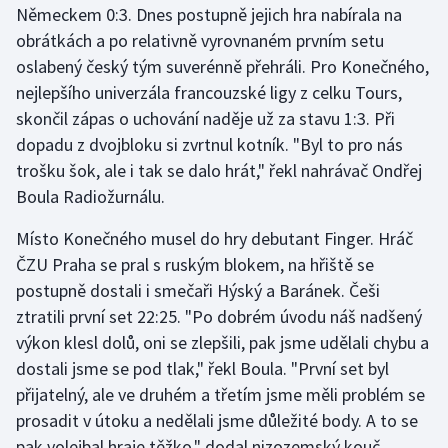
Německem 0:3. Dnes postupně jejich hra nabírala na
obrátkách a po relativně vyrovnaném prvním setu
Gymnastika
oslabený český tým suverénně přehráli. Pro Konečného,
nejlepšího univerzála francouzské ligy z celku Tours,
Házená
skončil zápas o uchování naděje už za stavu 1:3. Při
Jezdectví
dopadu z dvojbloku si zvrtnul kotník. "Byl to pro nás
trošku šok, ale i tak se dalo hrát," řekl nahrávač Ondřej
Judo
Boula Radiožurnálu.
Místo Konečného musel do hry debutant Finger. Hráč
Krasobruslení
ČZU Praha se pral s ruským blokem, na hřiště se
Lezení
postupně dostali i smečaři Hýský a Baránek. Češi
ztratili první set 22:25. "Po dobrém úvodu náš nadšený
Lyže a snowboard
výkon klesl dolů, oni se zlepšili, pak jsme udělali chybu a
dostali jsme se pod tlak," řekl Boula. "První set byl
Moderní pětiboj
přijatelný, ale ve druhém a třetím jsme měli problém se
prosadit v útoku a nedělali jsme důležité body. A to se
Motorsport
pak volejbal hraje těžko," dodal nizozemský kouč