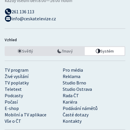
každý všední den:
8:00—16:00 hodin
261 136 113
info@ceskatelevize.cz
Vzhled
Světlý
Tmavý
Systém
TV program
Pro média
Živé vysílání
Reklama
TV poplatky
Studio Brno
Teletext
Studio Ostrava
Podcasty
Rada ČT
Počasí
Kariéra
E-shop
Podávání námětů
Mobilní a TV aplikace
Časté dotazy
Vše o ČT
Kontakty