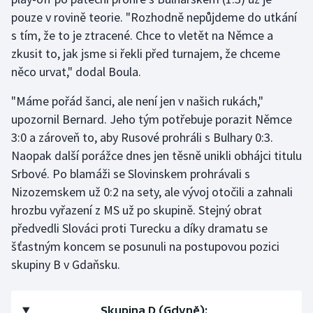
Stolní tenis
pouze v rovině teorie. "Rozhodně nepůjdeme do utkání
s tím, že to je ztracené. Chce to vletět na Němce a
Triatlon
zkusit to, jak jsme si řekli před turnajem, že chceme
něco urvat," dodal Boula.
Veslování
"Máme pořád šanci, ale není jen v našich rukách,"
Vodní slalom
upozornil Bernard. Jeho tým potřebuje porazit Němce
3:0 a zároveň to, aby Rusové prohráli s Bulhary 0:3.
Volejbal
Naopak další porážce dnes jen těsně unikli obhájci titulu
Srbové. Po blamáži se Slovinskem prohrávali s
Ostatní
Nizozemskem už 0:2 na sety, ale vývoj otočili a zahnali
hrozbu vyřazení z MS už po skupině. Stejný obrat
předvedli Slováci proti Turecku a díky dramatu se
šťastným koncem se posunuli na postupovou pozici
skupiny B v Gdaňsku.
Skupina D (Gdyně):