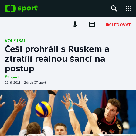
POPULÁRNÍ
SLEDOVAT
Fotbal
VOLEJBAL
Češi prohráli s Ruskem a
Hokej
ztratili reálnou šanci na
postup
Tenis
ČT sport
Atletika
21. 9. 2013
|
Zdroj:
ČT sport
Cyklistika
DALŠÍ SPORTY
Americký fotbal
NEPŘEHLÉDNĚTE