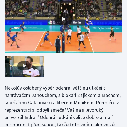
Olympijské hry
Parasport
Plavání
Plážový volejbal
Ragby
Rychlobruslení
Nekolův oslabený výběr odehrál většinu utkání s
Rychlostní kanoistika
nahrávačem Janouchem, s blokaři Zajíčkem a Machem,
smečařem Galabovem a liberem Moníkem. Premiéru v
Short track
reprezentaci si odbyli smečař Vašina a levoruký
univerzál Indra. "Odehráli utkání velice dobře a mají
Sportovní střelba
budoucnost před sebou, takže toto vidím jako velké