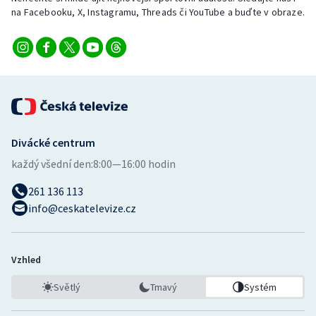
na Facebooku, X, Instagramu, Threads či YouTube a buďte v obraze.
Divácké centrum
každý všední den:
8:00—16:00 hodin
261 136 113
info@ceskatelevize.cz
Vzhled
Světlý
Tmavý
Systém