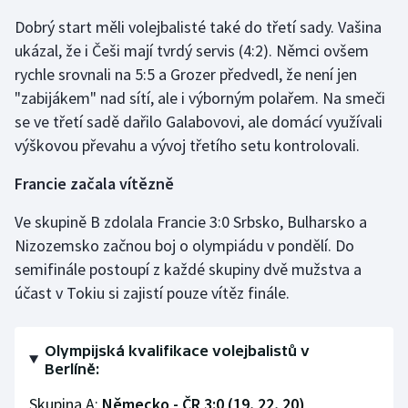
Dobrý start měli volejbalisté také do třetí sady. Vašina
ukázal, že i Češi mají tvrdý servis (4:2). Němci ovšem
rychle srovnali na 5:5 a Grozer předvedl, že není jen
"zabijákem" nad sítí, ale i výborným polařem. Na smeči
se ve třetí sadě dařilo Galabovovi, ale domácí využívali
výškovou převahu a vývoj třetího setu kontrolovali.
Francie začala vítězně
Ve skupině B zdolala Francie 3:0 Srbsko, Bulharsko a
Nizozemsko začnou boj o olympiádu v pondělí. Do
semifinále postoupí z každé skupiny dvě mužstva a
účast v Tokiu si zajistí pouze vítěz finále.
Olympijská kvalifikace volejbalistů v
Berlíně:
Skupina A:
Německo - ČR 3:0 (19, 22, 20)