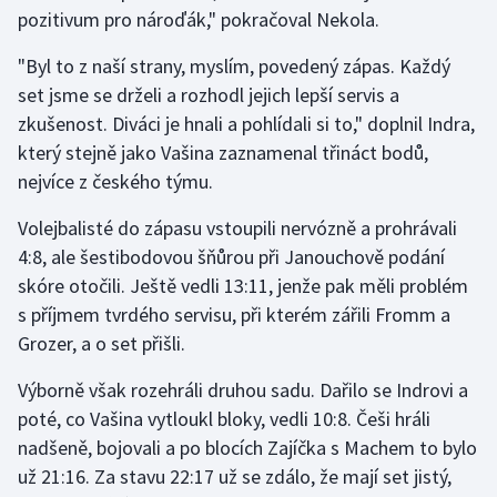
Stolní tenis
pozitivum pro nároďák," pokračoval Nekola.
"Byl to z naší strany, myslím, povedený zápas. Každý
Triatlon
set jsme se drželi a rozhodl jejich lepší servis a
zkušenost. Diváci je hnali a pohlídali si to," doplnil Indra,
Veslování
který stejně jako Vašina zaznamenal třináct bodů,
Vodní slalom
nejvíce z českého týmu.
Volejbalisté do zápasu vstoupili nervózně a prohrávali
Volejbal
4:8, ale šestibodovou šňůrou při Janouchově podání
Ostatní
skóre otočili. Ještě vedli 13:11, jenže pak měli problém
s příjmem tvrdého servisu, při kterém zářili Fromm a
Grozer, a o set přišli.
Výborně však rozehráli druhou sadu. Dařilo se Indrovi a
poté, co Vašina vytloukl bloky, vedli 10:8. Češi hráli
nadšeně, bojovali a po blocích Zajíčka s Machem to bylo
už 21:16. Za stavu 22:17 už se zdálo, že mají set jistý,