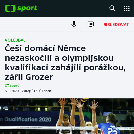
POPULÁRNÍ
SLEDOVAT
Fotbal
VOLEJBAL
Češi domácí Němce
Hokej
nezaskočili a olympijskou
kvalifikaci zahájili porážkou,
Tenis
zářil Grozer
Atletika
ČT sport
5. 1. 2020
|
Zdroj:
ČTK
,
ČT sport
Cyklistika
DALŠÍ SPORTY
Americký fotbal
NEPŘEHLÉDNĚTE