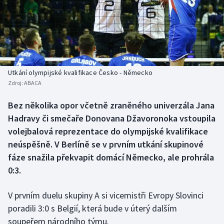
Baseball a softbal
Soutěže
Basketbal
Historické návraty
Biatlon
Aplikace ČT sport
Utkání olympijské kvalifikace Česko - Německo
Boby a skeleton
AZ kvíz
Zdroj:
ABACA
Box
Bez několika opor včetně zraněného univerzála Jana
Hadravy či smečaře Donovana Džavoronoka vstoupila
Curling
volejbalová reprezentace do olympijské kvalifikace
neúspěšně. V Berlíně se v prvním utkání skupinové
Dostihy
fáze snažila překvapit domácí Německo, ale prohrála
0:3.
Florbal
V prvním duelu skupiny A si vicemistři Evropy Slovinci
Futsal
poradili 3:0 s Belgií, která bude v úterý dalším
soupeřem národního týmu.
Golf