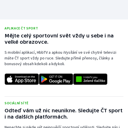
APLIKACE ČT SPORT
Mějte celý sportovní svět vždy u sebe i na
velké obrazovce.
S mobilní aplikací, HbbTV a apkou iVysílání ve své chytré televizi
máte ČT sport vždy po ruce. Sledujte přímé přenosy, články a
bonusový obsah kdekoli a kdykoli.
SOCIÁLNÍ SÍTĚ
Odteď vám už nic neunikne. Sledujte ČT sport
i na dalších platformách.
Nenechte si nikde ujít nejnovější sportovní události. Sledujte nás i