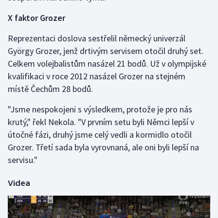
X faktor Grozer
Gymnastika
Reprezentaci doslova sestřelil německý univerzál
Házená
György Grozer, jenž drtivým servisem otočil druhý set.
Celkem volejbalistům nasázel 21 bodů. Už v olympijské
Jezdectví
kvalifikaci v roce 2012 nasázel Grozer na stejném
místě Čechům 28 bodů.
Judo
"Jsme nespokojeni s výsledkem, protože je pro nás
Krasobruslení
krutý," řekl Nekola. "V prvním setu byli Němci lepší v
útočné fázi, druhý jsme celý vedli a kormidlo otočil
Lezení
Grozer. Třetí sada byla vyrovnaná, ale oni byli lepší na
servisu."
Lyže a snowboard
Videa
Moderní pětiboj
Motorsport