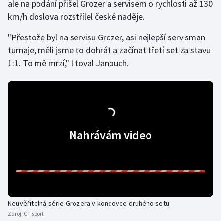
ale na podání přišel Grozer a servisem o rychlosti až 130
km/h doslova rozstřílel české naděje.
"Přestože byl na servisu Grozer, asi nejlepší servisman
turnaje, měli jsme to dohrát a začínat třetí set za stavu
1:1. To mě mrzí," litoval Janouch.
Nahrávám video
Neuvěřitelná série Grozera v koncovce druhého setu
Zdroj:
ČT sport