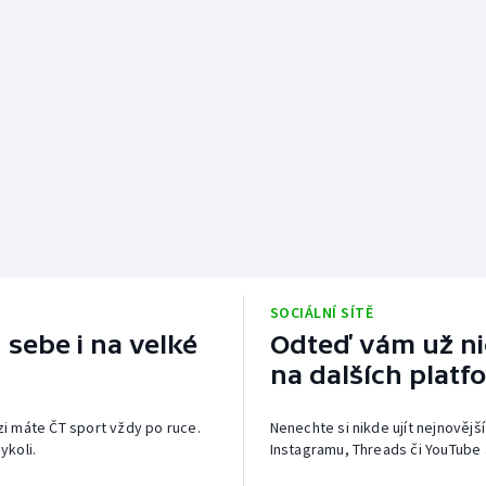
SOCIÁLNÍ SÍTĚ
 sebe i na velké
Odteď vám už nic
na dalších platf
izi máte ČT sport vždy po ruce.
Nenechte si nikde ujít nejnovější
ykoli.
Instagramu, Threads či YouTube 