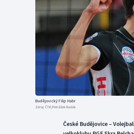
Curling
Dostihy
Florbal
Futsal
Golf
Gymnastika
Budějovický Filip Habr
Zdroj:
ČTK/Petrášek Radek
České Budějovice – Volejbal
velkoklubu PGE Skra Belchat