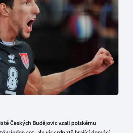
Moderní pětiboj
Triatlon
Motorsport
Veslování
Olympijské hry
Vodní slalom
Parasport
Volejbal
Plavání
Ostatní
Plážový volejbal
isté Českých Budějovic vzali polskému
ów jeden set, ale víc srdnatě hrající domácí