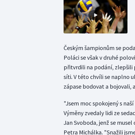
Českým šampionům se podař
Poláci se však v druhé polov
přitvrdili na podání, zlepši
síti. V této chvíli se naplno 
zápase bodovat a bojovali, a
"Jsem moc spokojený s naší 
Výměny zvedaly lidi ze sedad
Jan Svoboda, jenž se musel 
Petra Michálka. "Snažili jsme