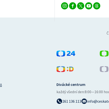
Č
Divácké centrum
ů
každý všední den:
8:00—16:00 ho
261 136 113
info@ceskate