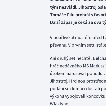
tým nezvládl. Jihostroj osl
Tomáše Filu prohrál s favori
Další zápas je čeká za dva 
V bouřlivé atmosféře před t
převahu. V prvním setu stále 
Ani druhý set nechtěl Belcha
hráč nedávného MS Mariusz 
útokem narušoval pohodu v b
Jihostroj. Hrdinou prostředn
podání se domácí dostali po
výkonu vybojovali koncovku
Wlazlyho.