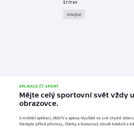
ŠTÍTKY
Volejbal
APLIKACE ČT SPORT
Mějte celý sportovní svět vždy u
obrazovce.
S mobilní aplikací, HbbTV a apkou iVysílání ve své chytré telev
Sledujte přímé přenosy, články a bonusový obsah kdekoli a kd