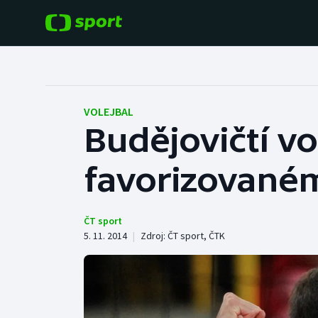
POPULÁRNÍ
DALŠÍ SPORTY
Fotbal
Americký fotbal
VOLEJBAL
Budějovičtí vol
Hokej
Baseball a softbal
favorizované
Tenis
Basketbal
Atletika
Biatlon
ČT sport
5. 11. 2014
|
Zdroj:
ČT sport
,
ČTK
Cyklistika
Boby a skeleton
Box