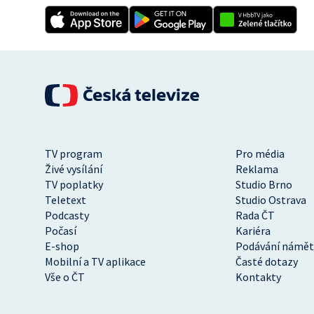
TV program
Pro média
Živé vysílání
Reklama
TV poplatky
Studio Brno
Teletext
Studio Ostrava
Podcasty
Rada ČT
Počasí
Kariéra
E-shop
Podávání námět
Mobilní a TV aplikace
Časté dotazy
Vše o ČT
Kontakty