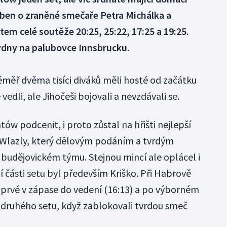
aben o zraněné smečaře Petra Michálka a
tem celé soutěže 20:25, 25:22, 17:25 a 19:25.
týdny na palubovce Innsbrucku.
éměř dvěma tisíci diváků měli hosté od začátku
vedli, ale Jihočeši bojovali a nevzdávali se.
tów podcenit, i proto zůstal na hřišti nejlepší
Wlazly, který dělovým podáním a tvrdým
udějovickém týmu. Stejnou mincí ale oplácel i
í části setu byl především Kriško. Při Habrově
prvé v zápase do vedení (16:13) a po výborném
 druhého setu, když zablokovali tvrdou smeč