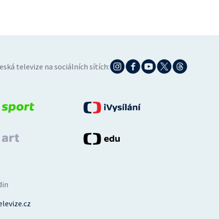
eská televize na sociálních sítích:
din
levize.cz