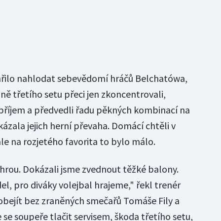
ilo nahlodat sebevědomí hráčů Belchatówa,
ině třetího setu přeci jen zkoncentrovali,
li příjem a předvedli řadu pěkných kombinací na
ukázala jejich herní převaha. Domácí chtěli v
le na rozjetého favorita to bylo málo.
hrou. Dokázali jsme zvednout těžké balony.
el, pro diváky volejbal hrajeme," řekl trenér
obejít bez zraněných smečařů Tomáše Fily a
 se soupeře tlačit servisem, škoda třetího setu,