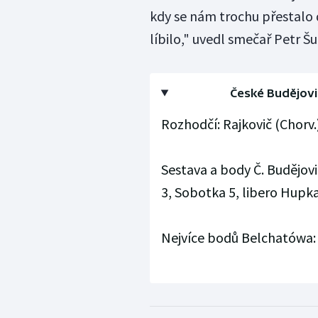
kdy se nám trochu přestalo d
líbilo," uvedl smečař Petr Šul
České Budějovice
Rozhodčí: Rajkovič (Chorv.)
Sestava a body Č. Budějovic
3, Sobotka 5, libero Hupka
Nejvíce bodů Belchatówa: 