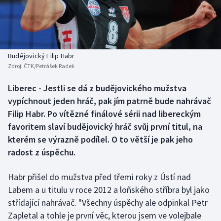
Baseball a softbal
Soutěže
Basketbal
Historické návraty
Biatlon
Aplikace ČT sport
Budějovický Filip Habr
Zdroj:
ČTK/Petrášek Radek
Boby a skeleton
AZ kvíz
Liberec - Jestli se dá z budějovického mužstva
vypíchnout jeden hráč, pak jím patrně bude nahrávač
Box
Filip Habr. Po vítězné finálové sérii nad libereckým
Curling
favoritem slaví budějovický hráč svůj první titul, na
kterém se výrazně podílel. O to větší je pak jeho
Dostihy
radost z úspěchu.
Florbal
Habr přišel do mužstva před třemi roky z Ústí nad
Labem a u titulu v roce 2012 a loňského stříbra byl jako
Futsal
střídající nahrávač. "Všechny úspěchy ale odpinkal Petr
Zapletal a tohle je první věc, kterou jsem ve volejbale
Golf