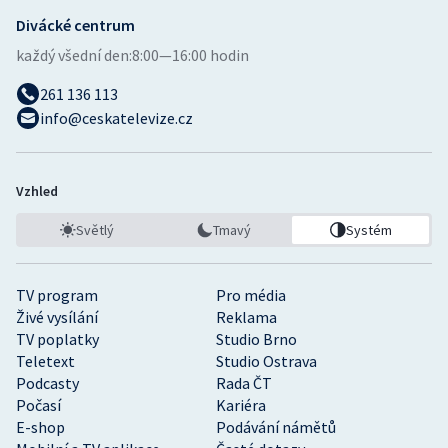
Divácké centrum
každý všední den:
8:00—16:00 hodin
261 136 113
info@ceskatelevize.cz
Vzhled
Světlý
Tmavý
Systém
TV program
Pro média
Živé vysílání
Reklama
TV poplatky
Studio Brno
Teletext
Studio Ostrava
Podcasty
Rada ČT
Počasí
Kariéra
E-shop
Podávání námětů