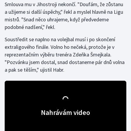
Smlouva mu v Jihostroji nekončí. "Doufám, že zůstanu
Olympijské hry
a užijeme si další úspěchy," řekl a myslel hlavně na Ligu
mistrů. "Snad něco uhrajeme, když předvedeme
Parasport
podobné nadšení," řekl.
Plavání
Soustředit se naplno na volejbal musí i po skončení
extraligového finále. Volno ho nečeká, protože je v
Plážový volejbal
reprezentačním výběru trenéra Zdeňka Šmejkala.
"Pozvánku jsem dostal, snad dostaneme pár dnů volna
Ragby
a pak se těším," ujistil Habr.
Rychlobruslení
Rychlostní kanoistika
Short track
Nahrávám video
Sportovní střelba