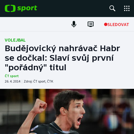
POPULÁRNÍ
SLEDOVAT
Fotbal
VOLEJBAL
Budějovický nahrávač Habr
Hokej
se dočkal: Slaví svůj první
"pořádný" titul
Tenis
ČT sport
Atletika
26. 4. 2014
|
Zdroj:
ČT sport
,
ČTK
Cyklistika
DALŠÍ SPORTY
Americký fotbal
NEPŘEHLÉDNĚTE