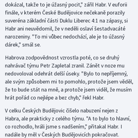
dokázal, takže to je úžasný pocit," zářil Habr. V euforii
finále, v kterém České Budějovice nečekaně porazily
Gymnastika
suveréna základní části Duklu Liberec 4:1 na zápasy, si
Habr ani neuvědomil, že v neděli oslaví šestadvacáté
Házená
narozeniny. "To mi vůbec nedochází, ale je to úžasný
Jezdectví
dárek," smál se.
Habrova zodpovědnost vzrostla poté, co se druhý
Judo
nahrávač týmu Petr Zapletal zranil. Zánět v noze mu
nedovoloval odehrát delší úseky. "Bylo to nepříjemný,
Krasobruslení
ale svým způsobem mi to pomohlo, protože jsem věděl,
Lezení
že to bude stát na mně, a protože jsem viděl, že musím
hrát pořád co nejlépe a bez chyb," řekl Habr.
Lyže a snowboard
V celku Českých Budějovic čišelo nabuzení nejen z
Moderní pětiboj
Habra, ale prakticky z celého týmu. "A to bylo to hlavní,
co rozhodlo, hráli jsme s nadšením," přitakal Habr. I
Motorsport
nadále by měl v Českých Budějovicích pokračovat.