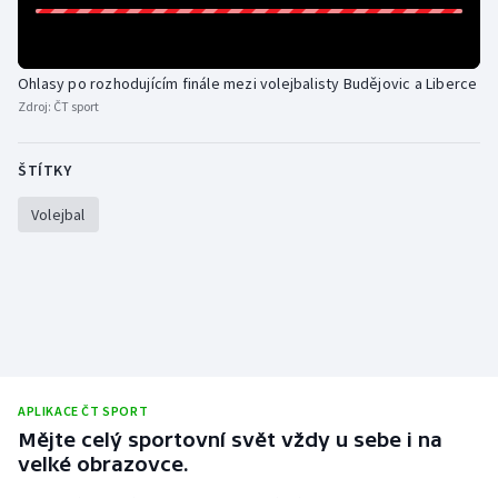
Stolní tenis
Triatlon
Ohlasy po rozhodujícím finále mezi volejbalisty Budějovic a Liberce
Zdroj:
ČT sport
Veslování
ŠTÍTKY
Vodní slalom
Volejbal
Volejbal
Ostatní
APLIKACE ČT SPORT
Mějte celý sportovní svět vždy u sebe i na
velké obrazovce.