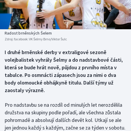
Baseball a softbal
Soutěže
Basketbal
Historické návraty
Biatlon
Aplikace ČT sport
Radost brněnských Šelem
Zdroj:
facebook: VK Šelmy Brno/Viktor Šulc
Boby a skeleton
AZ kvíz
I druhé brněnské derby v extraligové sezoně
volejbalistek vyhrály Šelmy a do nadstavbové části,
Box
která se bude hrát nově, půjdou z prvního místa v
Curling
tabulce. Po osmnácti zápasech jsou za nimi o dva
body olomoucké obhájkyně titulu. Další týmy už
Dostihy
zaostaly výrazně.
Florbal
Pro nadstavbu se na rozdíl od minulých let nerozdělila
družstva na skupiny podle pořadí, ale všechna zůstala
Futsal
pohromadě a absolvují dalších devět kol. Utkají se ale
jen jednou každý s každým, začne se za týden v sobotu.
Golf