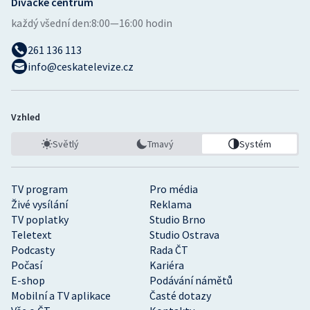
Divácké centrum
každý všední den:
8:00—16:00 hodin
261 136 113
info@ceskatelevize.cz
Vzhled
Světlý
Tmavý
Systém
TV program
Pro média
Živé vysílání
Reklama
TV poplatky
Studio Brno
Teletext
Studio Ostrava
Podcasty
Rada ČT
Počasí
Kariéra
E-shop
Podávání námětů
Mobilní a TV aplikace
Časté dotazy