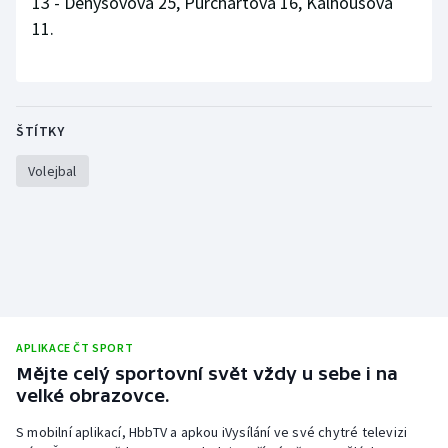
13 - Denysovová 25, Purchartová 16, Kalhousová
Stolní tenis
11.
Triatlon
Veslování
ŠTÍTKY
Vodní slalom
Volejbal
Volejbal
Ostatní
APLIKACE ČT SPORT
Mějte celý sportovní svět vždy u sebe i na
velké obrazovce.
S mobilní aplikací, HbbTV a apkou iVysílání ve své chytré televizi