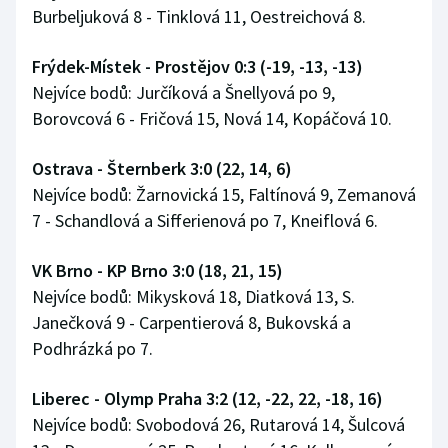
Burbeljuková 8 - Tinklová 11, Oestreichová 8.
Olympijské hry
Frýdek-Místek - Prostějov 0:3 (-19, -13, -13)
Parasport
Nejvíce bodů: Jurčíková a Šnellyová po 9,
Borovcová 6 - Fričová 15, Nová 14, Kopáčová 10.
Plavání
Ostrava - Šternberk 3:0 (22, 14, 6)
Plážový volejbal
Nejvíce bodů: Žarnovická 15, Faltínová 9, Zemanová
7 - Schandlová a Sifferienová po 7, Kneiflová 6.
Ragby
VK Brno - KP Brno 3:0 (18, 21, 15)
Rychlobruslení
Nejvíce bodů: Mikysková 18, Diatková 13, S.
Rychlostní kanoistika
Janečková 9 - Carpentierová 8, Bukovská a
Podhrázká po 7.
Short track
Liberec - Olymp Praha 3:2 (12, -22, 22, -18, 16)
Sportovní střelba
Nejvíce bodů: Svobodová 26, Rutarová 14, Šulcová