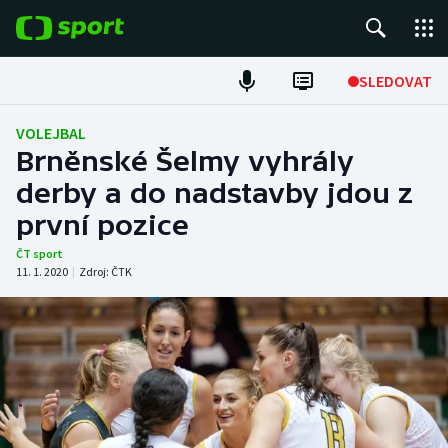
POPULÁRNÍ
SLEDOVAT
Fotbal
VOLEJBAL
Brněnské Šelmy vyhrály
Hokej
derby a do nadstavby jdou z
první pozice
Tenis
ČT sport
Atletika
11. 1. 2020
|
Zdroj:
ČTK
Cyklistika
DALŠÍ SPORTY
Americký fotbal
NEPŘEHLÉDNĚTE