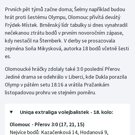
Prvních pět týmů začne doma; Šelmy například budou
Gymnastika
hrát proti šestému Olympu, Olomouc přivítá devátý
Frýdek-Místek. Brněnský lídr tabulky si dnes vynahradil
Házená
nečekanou ztrátu bodů v prvním novoročním zápase,
kdy nestačil na Šternberk. V derby se prosazovala
Jezdectví
zejména Soňa Mikysková, autorka 18 bodů včetně šesti
es.
Judo
Olomoucké hráčky zdolaly také 3:0 poslední Přerov.
Krasobruslení
Jediné drama se odehrálo v Liberci, kde Dukla porazila
Olymp v pátém setu 18:16 a vrátila Pražankám
Lezení
listopadovou prohru ve stejném poměru.
Lyže a snowboard
Uniqa extraliga volejbalistek - 18. kolo:
Moderní pětiboj
Olomouc - Přerov 3:0 (17, 21, 15)
Motorsport
Nejvíce bodů: Kazačenková 14, Hodanová 9,