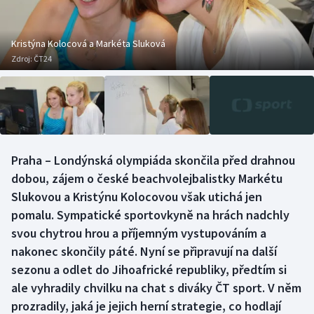
Baseball a softbal
Soutěže
Basketbal
Historické návraty
Kristýna Kolocová a Markéta Sluková
Zdroj:
ČT24
Biatlon
Aplikace ČT sport
Boby a skeleton
AZ kvíz
Box
Praha – Londýnská olympiáda skončila před drahnou
dobou, zájem o české beachvolejbalistky Markétu
Curling
Slukovou a Kristýnu Kolocovou však utichá jen
Dostihy
pomalu. Sympatické sportovkyně na hrách nadchly
svou chytrou hrou a příjemným vystupováním a
Florbal
nakonec skončily páté. Nyní se připravují na další
sezonu a odlet do Jihoafrické republiky, předtím si
Futsal
ale vyhradily chvilku na chat s diváky ČT sport. V něm
prozradily, jaká je jejich herní strategie, co hodlají
Golf