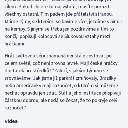
cílem. Pokud chcete turnaj vyhrát, musíte porazit
Olympijské hry
všechny ostatní. Tím pádem jde přátelství stranou.
Máme týmy, se kterými se bavíme více, jezdíme s nimi i
Parasport
na kempy. S jinými se třeba jen pozdravíme a tím to
končí," popisují Kolocová se Slukovou vztahy mezi
Plavání
hráčkami.
Plážový volejbal
Hrát světovou sérii znamená neustále cestovat po
celém světě, což není zrovna levné. Mají české hráčky
Ragby
dostatek prostředků? "Záleží, s jakým týmem se
Rychlobruslení
srovnáváme. Jak jsme již párkrát zmiňovaly, Brazilky
nebo Američanky mají rozpočet, o kterém si můžeme
Rychlostní kanoistika
nechat opravdu jen zdát. Stát a jeho instituce přispívají
částkou dobrou, ale nedá se čekat, že to pokryje celý
Short track
rozpočet."
Sportovní střelba
Videa