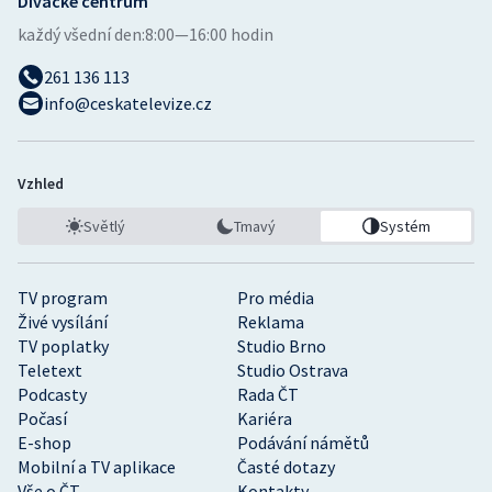
Divácké centrum
každý všední den:
8:00—16:00 hodin
261 136 113
info@ceskatelevize.cz
Vzhled
Světlý
Tmavý
Systém
TV program
Pro média
Živé vysílání
Reklama
TV poplatky
Studio Brno
Teletext
Studio Ostrava
Podcasty
Rada ČT
Počasí
Kariéra
E-shop
Podávání námětů
Mobilní a TV aplikace
Časté dotazy
Vše o ČT
Kontakty