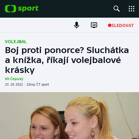
POPULÁRNÍ
SLEDOVAT
Fotbal
VOLEJBAL
Boj proti ponorce? Sluchátka
Hokej
a knížka, říkají volejbalové
krásky
Tenis
Vít Čepický
Atletika
23. 10. 2012
|
Zdroj:
ČT sport
Cyklistika
DALŠÍ SPORTY
Americký fotbal
NEPŘEHLÉDNĚTE