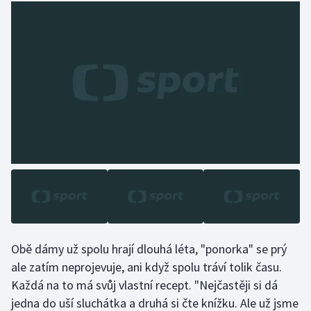
Stolní tenis
Triatlon
Veslování
Vodní slalom
Volejbal
Ostatní
Obě dámy už spolu hrají dlouhá léta, "ponorka" se prý
ale zatím neprojevuje, ani když spolu tráví tolik času.
Každá na to má svůj vlastní recept. "Nejčastěji si dá
jedna do uší sluchátka a druhá si čte knížku. Ale už jsme