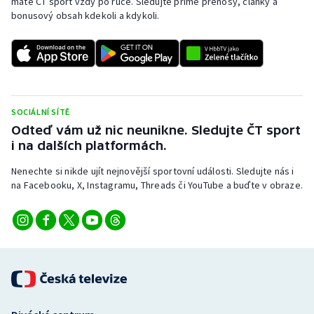
máte ČT sport vždy po ruce. Sledujte přímé přenosy, články a
bonusový obsah kdekoli a kdykoli.
SOCIÁLNÍ SÍTĚ
Odteď vám už nic neunikne. Sledujte ČT sport
i na dalších platformách.
Nenechte si nikde ujít nejnovější sportovní události. Sledujte nás i
na Facebooku, X, Instagramu, Threads či YouTube a buďte v obraze.