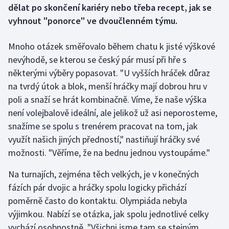
dělat po skončení kariéry nebo třeba recept, jak se
vyhnout "ponorce" ve dvoučlenném týmu.
Gymnastika
Mnoho otázek směřovalo během chatu k jisté výškové
Házená
nevýhodě, se kterou se český pár musí při hře s
některými výběry popasovat. "U vyšších hráček důraz
Jezdectví
na tvrdý útok a blok, menší hráčky mají dobrou hru v
Judo
poli a snaží se hrát kombinačně. Víme, že naše výška
není volejbalově ideální, ale jelikož už asi neporosteme,
Krasobruslení
snažíme se spolu s trenérem pracovat na tom, jak
využít našich jiných předností," nastiňují hráčky své
Lezení
možnosti. "Věříme, že na bednu jednou vystoupáme."
Lyže a snowboard
Na turnajích, zejména těch velkých, je v konečných
fázích pár dvojic a hráčky spolu logicky přichází
Moderní pětiboj
poměrně často do kontaktu. Olympiáda nebyla
výjimkou. Nabízí se otázka, jak spolu jednotlivé celky
Motorsport
vychází osobnostně. "Všichni jsme tam se stejným