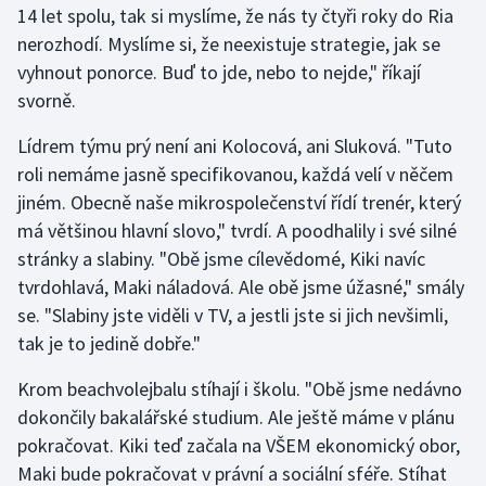
14 let spolu, tak si myslíme, že nás ty čtyři roky do Ria
nerozhodí. Myslíme si, že neexistuje strategie, jak se
vyhnout ponorce. Buď to jde, nebo to nejde," říkají
svorně.
Lídrem týmu prý není ani Kolocová, ani Sluková. "Tuto
roli nemáme jasně specifikovanou, každá velí v něčem
jiném. Obecně naše mikrospolečenství řídí trenér, který
má většinou hlavní slovo," tvrdí. A poodhalily i své silné
stránky a slabiny. "Obě jsme cílevědomé, Kiki navíc
tvrdohlavá, Maki náladová. Ale obě jsme úžasné," smály
se. "Slabiny jste viděli v TV, a jestli jste si jich nevšimli,
tak je to jedině dobře."
Krom beachvolejbalu stíhají i školu. "Obě jsme nedávno
dokončily bakalářské studium. Ale ještě máme v plánu
pokračovat. Kiki teď začala na VŠEM ekonomický obor,
Maki bude pokračovat v právní a sociální sféře. Stíhat