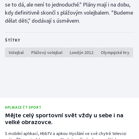
se to dá, ale není to jednoduché." Plány mají i na dobu,
kdy definitivně skončí s plážovým volejbalem. "Budeme
dělat děti," dodávají s úsměvem.
ŠTÍTKY
Volejbal
Plážový volejbal
Londýn 2012
Olympijské hry
APLIKACE ČT SPORT
Mějte celý sportovní svět vždy u sebe i na
velké obrazovce.
S mobilní aplikací, HbbTV a apkou iVysílání ve své chytré televizi