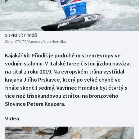
Baseball a softbal
Soutěže
Basketbal
Historické návraty
Biatlon
Aplikace ČT sport
Slavící Vít Přindiš
Zdroj:
ČTK/PR/Kanoe.cz//Jan Homolka
Boby a skeleton
AZ kvíz
Kajakář Vít Přindiš je podruhé mistrem Evropy ve
vodním slalomu. V italské Ivree čistou jízdou navázal
Box
na titul z roku 2019. Na evropském trůnu vystřídal
Curling
krajana Jiřího Prskavce, který po velké chybě ve
finále skončil sedmý. Vavřinec Hradilek byl čtvrtý s
Dostihy
více než třísekundovou ztrátou na bronzového
Slovince Petera Kauzera.
Florbal
Videa
Futsal
Golf