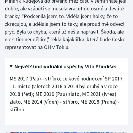
Minařík Kudějová do prvního mezičasu v semifinále jela
dobře, ale vzápětí se musela vracet do osmé a deváté
branky. "Podcenila jsem to. Viděla jsem holky, že to
zkracujou, a udělala jsem to taky, ale proud mě odvezl
pryč. Byla to chyba, která už nešla napravit. Škoda, ale
nic s tím neudělám," řekla kajakářka, která bude Česko
reprezentovat na OH v Tokiu.
Největší individuální úspěchy Víta Přindiše:
MS 2017 (Pau) - stříbro; celkové hodnocení SP 2017
- 1. místo (v letech 2016 a 2014 byl druhý a v roce
2018 třetí); ME 2019 (Pau) zlato, ME 2021 (Ivrea)
zlato, ME 2014 (Vídeň) - stříbro, ME 2018 (Praha) -
stříbro.