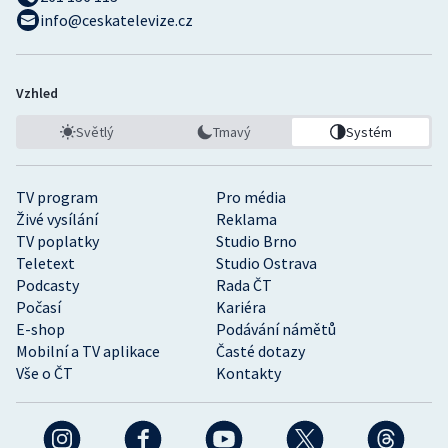
info@ceskatelevize.cz
Vzhled
Světlý
Tmavý
Systém
TV program
Pro média
Živé vysílání
Reklama
TV poplatky
Studio Brno
Teletext
Studio Ostrava
Podcasty
Rada ČT
Počasí
Kariéra
E-shop
Podávání námětů
Mobilní a TV aplikace
Časté dotazy
Vše o ČT
Kontakty