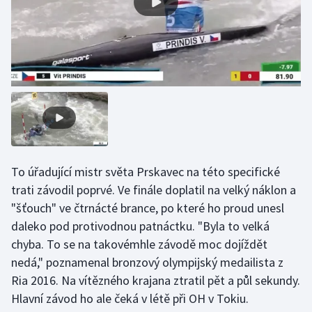
Stolní tenis
Triatlon
Veslování
Vodní slalom
Volejbal
To úřadující mistr světa Prskavec na této specifické
Ostatní
trati závodil poprvé. Ve finále doplatil na velký náklon a
"šťouch" ve čtrnácté brance, po které ho proud unesl
daleko pod protivodnou patnáctku. "Byla to velká
chyba. To se na takovémhle závodě moc dojíždět
nedá," poznamenal bronzový olympijský medailista z
Ria 2016. Na vítězného krajana ztratil pět a půl sekundy.
Hlavní závod ho ale čeká v létě při OH v Tokiu.