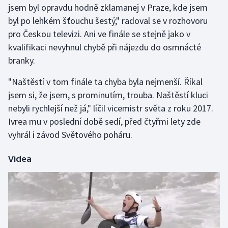
jsem byl opravdu hodně zklamanej v Praze, kde jsem
Olympijské hry
byl po lehkém šťouchu šestý," radoval se v rozhovoru
pro Českou televizi. Ani ve finále se stejně jako v
Parasport
kvalifikaci nevyhnul chybě při nájezdu do osmnácté
branky.
Plavání
"Naštěstí v tom finále ta chyba byla nejmenší. Říkal
Plážový volejbal
jsem si, že jsem, s prominutím, trouba. Naštěstí kluci
nebyli rychlejší než já," líčil vicemistr světa z roku 2017.
Ragby
Ivrea mu v poslední době sedí, před čtyřmi lety zde
vyhrál i závod Světového poháru.
Rychlobruslení
Videa
Rychlostní kanoistika
Short track
Sportovní střelba