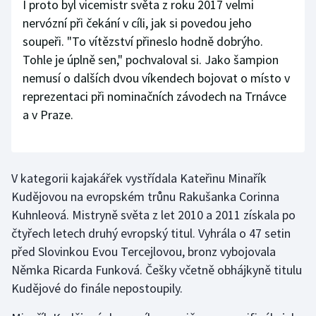
I proto byl vicemistr světa z roku 2017 velmi
nervózní při čekání v cíli, jak si povedou jeho
soupeři. "To vítězství přineslo hodně dobrýho.
Tohle je úplně sen," pochvaloval si. Jako šampion
nemusí o dalších dvou víkendech bojovat o místo v
reprezentaci při nominačních závodech na Trnávce
a v Praze.
V kategorii kajakářek vystřídala Kateřinu Minařík
Kudějovou na evropském trůnu Rakušanka Corinna
Kuhnleová. Mistryně světa z let 2010 a 2011 získala po
čtyřech letech druhý evropský titul. Vyhrála o 47 setin
před Slovinkou Evou Tercejlovou, bronz vybojovala
Němka Ricarda Funková. Češky včetně obhájkyně titulu
Kudějové do finále nepostoupily.