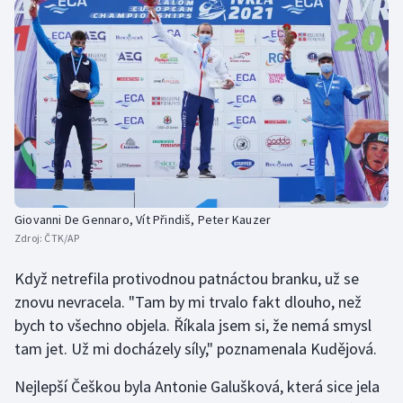
Giovanni De Gennaro, Vít Přindiš, Peter Kauzer
Zdroj:
ČTK/AP
Když netrefila protivodnou patnáctou branku, už se
znovu nevracela. "Tam by mi trvalo fakt dlouho, než
bych to všechno objela. Říkala jsem si, že nemá smysl
tam jet. Už mi docházely síly," poznamenala Kudějová.
Nejlepší Češkou byla Antonie Galušková, která sice jela