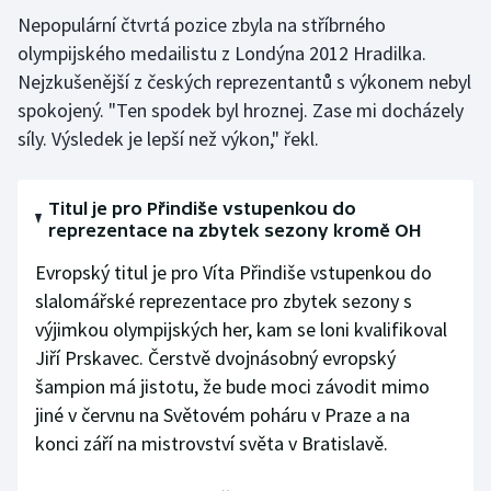
Nepopulární čtvrtá pozice zbyla na stříbrného
olympijského medailistu z Londýna 2012 Hradilka.
Nejzkušenější z českých reprezentantů s výkonem nebyl
spokojený. "Ten spodek byl hroznej. Zase mi docházely
síly. Výsledek je lepší než výkon," řekl.
Titul je pro Přindiše vstupenkou do
reprezentace na zbytek sezony kromě OH
Evropský titul je pro Víta Přindiše vstupenkou do
slalomářské reprezentace pro zbytek sezony s
výjimkou olympijských her, kam se loni kvalifikoval
Jiří Prskavec. Čerstvě dvojnásobný evropský
šampion má jistotu, že bude moci závodit mimo
jiné v červnu na Světovém poháru v Praze a na
konci září na mistrovství světa v Bratislavě.