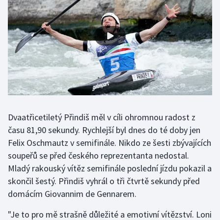
Gymnastika
Házená
Jezdectví
Judo
Dvaatřicetiletý Přindiš měl v cíli ohromnou radost z
Krasobruslení
času 81,90 sekundy. Rychlejší byl dnes do té doby jen
Lezení
Felix Oschmautz v semifinále. Nikdo ze šesti zbývajících
soupeřů se před českého reprezentanta nedostal.
Lyže a snowboard
Mladý rakouský vítěz semifinále poslední jízdu pokazil a
skončil šestý. Přindiš vyhrál o tři čtvrtě sekundy před
Moderní pětiboj
domácím Giovannim de Gennarem.
Motorsport
"Je to pro mě strašně důležité a emotivní vítězství. Loni