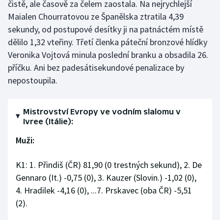
čistě, ale časově za čelem zaostala. Na nejrychlejší
Maialen Chourratovou ze Španělska ztratila 4,39
sekundy, od postupové desítky ji na patnáctém místě
dělilo 1,32 vteřiny. Třetí členka páteční bronzové hlídky
Veronika Vojtová minula poslední branku a obsadila 26.
příčku. Ani bez padesátisekundové penalizace by
nepostoupila.
Mistrovství Evropy ve vodním slalomu v
Ivree (Itálie):
Muži:
K1: 1. Přindiš (ČR) 81,90 (0 trestných sekund), 2. De
Gennaro (It.) -0,75 (0), 3. Kauzer (Slovin.) -1,02 (0),
4. Hradilek -4,16 (0), ...7. Prskavec (oba ČR) -5,51
(2).