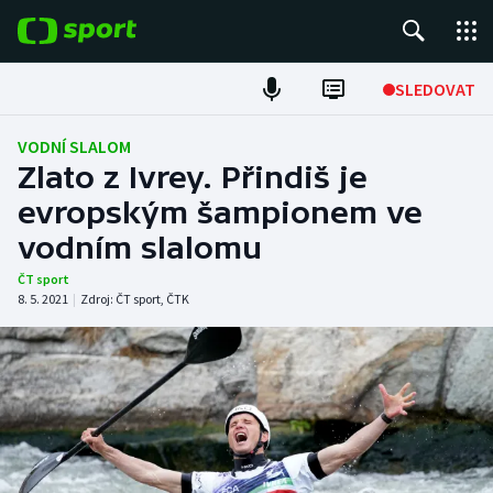
POPULÁRNÍ
SLEDOVAT
Fotbal
VODNÍ SLALOM
Zlato z Ivrey. Přindiš je
Hokej
evropským šampionem ve
vodním slalomu
Tenis
ČT sport
Atletika
8. 5. 2021
|
Zdroj:
ČT sport
,
ČTK
Cyklistika
DALŠÍ SPORTY
Americký fotbal
NEPŘEHLÉDNĚTE