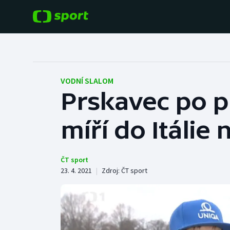
POPULÁRNÍ
DALŠÍ SPORTY
Fotbal
Americký fotbal
VODNÍ SLALOM
Prskavec po p
Hokej
Baseball a softbal
míří do Itálie
Tenis
Basketbal
Atletika
Biatlon
ČT sport
23. 4. 2021
|
Zdroj:
ČT sport
Cyklistika
Boby a skeleton
Box