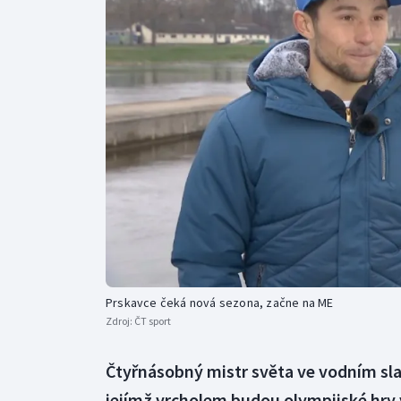
Curling
Dostihy
Florbal
Futsal
Golf
Gymnastika
Prskavce čeká nová sezona, začne na ME
Zdroj:
ČT sport
Čtyřnásobný mistr světa ve vodním sla
jejímž vrcholem budou olympijské hry v