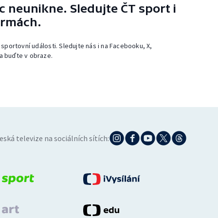
 neunikne. Sledujte ČT sport i
ormách.
 sportovní události. Sledujte nás i na Facebooku, X,
a buďte v obraze.
eská televize na sociálních sítích: