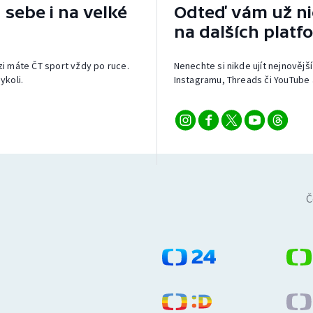
 sebe i na velké
Odteď vám už nic
na dalších platf
izi máte ČT sport vždy po ruce.
Nenechte si nikde ujít nejnovější
ykoli.
Instagramu, Threads či YouTube 
Č