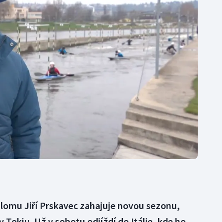
Moderní pětiboj
Triatlon
Motorsport
Veslování
Olympijské hry
Vodní slalom
Parasport
Volejbal
Plavání
Ostatní
Plážový volejbal
lomu Jiří Prskavec zahajuje novou sezonu,
 Tokiu. Už v sobotu odjíždí do Itálie, kde ho