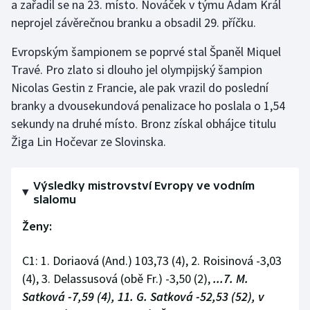
a zařadil se na 23. místo. Nováček v týmu Adam Král
neprojel závěrečnou branku a obsadil 29. příčku.
Evropským šampionem se poprvé stal Španěl Miquel
Travé. Pro zlato si dlouho jel olympijský šampion
Nicolas Gestin z Francie, ale pak vrazil do poslední
branky a dvousekundová penalizace ho poslala o 1,54
sekundy na druhé místo. Bronz získal obhájce titulu
Žiga Lin Hočevar ze Slovinska.
Výsledky mistrovství Evropy ve vodním
slalomu
Ženy:
C1: 1. Doriaová (And.) 103,73 (4), 2. Roisinová -3,03
(4), 3. Delassusová (obě Fr.) -3,50 (2),
...7. M.
Satková -7,59 (4), 11. G. Satková -52,53 (52), v