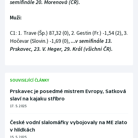
semifinále 20. Morenová (ČR).
Muži:
C1: 1. Trave (Šp.) 87,32 (0), 2. Gestin (Fr.) -1,54 (2), 3.
Hočevar (Slovin.) -1,69 (0),
...v semifinále 13.
Prskavec, 23. V. Heger, 29. Král (všichni ČR).
SOUVISEJÍCÍ ČLÁNKY
Prskavec je posedmé mistrem Evropy, Satková
slaví na kajaku stříbro
17. 5. 2025
České vodní slalomářky vybojovaly na ME zlato
v hlídkách
15. 5. 2025