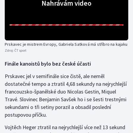
Nahrávám video
Stolní tenis
Triatlon
Veslování
Prskavec je mistrem Evropy, Gabriela Satková má stříbro na kajaku
Vodní slalom
Zdroj:
ČT sport
Volejbal
Finále kanoistů bylo bez české účasti
Ostatní
Prskavec jel v semifinále sice čistě, ale neměl
dostatečné tempo a ztratil 4,68 sekundy na nejrychlejší
francouzsko-španělské duo Nicolas Gestin, Miquel
Travé. Slovinec Benjamin Savšek ho i se šesti trestnými
sekundami o tři setiny porazil a obsadil poslední
postupovou příčku.
Vojtěch Heger ztratil na nejrychlejší více než 13 sekund