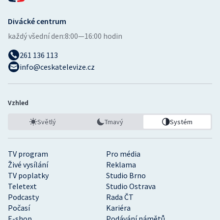
Divácké centrum
každý všední den:
8:00—16:00 hodin
261 136 113
info@ceskatelevize.cz
Vzhled
Světlý
Tmavý
Systém
TV program
Pro média
Živé vysílání
Reklama
TV poplatky
Studio Brno
Teletext
Studio Ostrava
Podcasty
Rada ČT
Počasí
Kariéra
E-shop
Podávání námětů