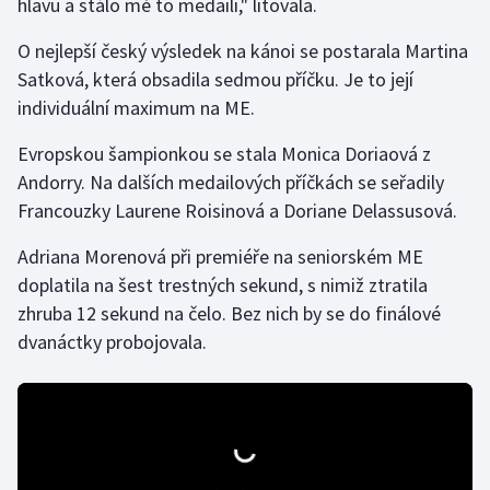
hlavu a stálo mě to medaili," litovala.
Olympijské hry
O nejlepší český výsledek na kánoi se postarala Martina
Satková, která obsadila sedmou příčku. Je to její
Parasport
individuální maximum na ME.
Plavání
Evropskou šampionkou se stala Monica Doriaová z
Andorry. Na dalších medailových příčkách se seřadily
Plážový volejbal
Francouzky Laurene Roisinová a Doriane Delassusová.
Ragby
Adriana Morenová při premiéře na seniorském ME
doplatila na šest trestných sekund, s nimiž ztratila
Rychlobruslení
zhruba 12 sekund na čelo. Bez nich by se do finálové
dvanáctky probojovala.
Rychlostní kanoistika
Short track
Sportovní střelba