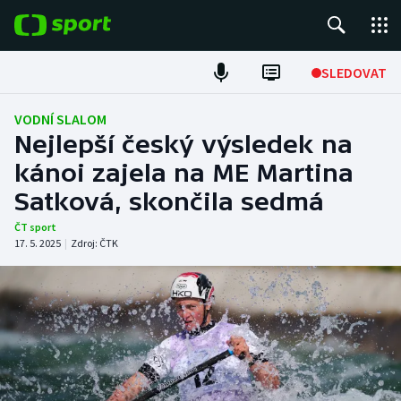
POPULÁRNÍ
SLEDOVAT
Fotbal
VODNÍ SLALOM
Nejlepší český výsledek na
Hokej
kánoi zajela na ME Martina
Satková, skončila sedmá
Tenis
ČT sport
Atletika
17. 5. 2025
|
Zdroj:
ČTK
Cyklistika
DALŠÍ SPORTY
Americký fotbal
NEPŘEHLÉDNĚTE