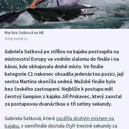
Baseball a softbal
Soutěže
Basketbal
Historické návraty
Biatlon
Aplikace ČT sport
Martina Satková na ME
Zdroj:
kanoe.cz
Boby a skeleton
AZ kvíz
Gabriela Satková po stříbru na kajaku postoupila na
mistrovství Evropy ve vodním slalomu do finále i na
Box
kánoi, kde obhajovala druhé místo. Ve finále
Curling
kategorie C1 nakonec obsadila jedenáctou pozici, její
sestra Martina skončila sedmá. Mužské finále bylo
Dostihy
bez českého zastoupení. Nejblíže k postupu měl
čerstvý šampion z kajaku Jiří Prskavec, který zaostal
Florbal
za postupovou dvanáctkou o tři setiny sekundy.
Futsal
Gabriela Satková, která
zazářila druhým místem na
kajaku
, v semifinále dostala čtyři trestné sekundy za
Golf