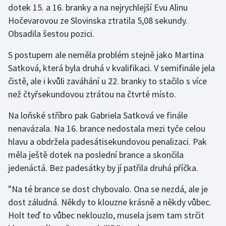
dotek 15. a 16. branky a na nejrychlejší Evu Alinu
Hočevarovou ze Slovinska ztratila 5,08 sekundy.
Gymnastika
Obsadila šestou pozici.
Házená
S postupem ale neměla problém stejně jako Martina
Satková, která byla druhá v kvalifikaci. V semifinále jela
Jezdectví
čistě, ale i kvůli zaváhání u 22. branky to stačilo s více
než čtyřsekundovou ztrátou na čtvrté místo.
Judo
Na loňské stříbro pak Gabriela Satková ve finále
Krasobruslení
nenavázala. Na 16. brance nedostala mezi tyče celou
hlavu a obdržela padesátisekundovou penalizaci. Pak
Lezení
měla ještě dotek na poslední brance a skončila
jedenáctá. Bez padesátky by jí patřila druhá příčka.
Lyže a snowboard
"Na té brance se dost chybovalo. Ona se nezdá, ale je
Moderní pětiboj
dost záludná. Někdy to klouzne krásně a někdy vůbec.
Holt teď to vůbec neklouzlo, musela jsem tam strčit
Motorsport