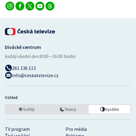
Divácké centrum
každý všední den:
8:00—16:00 hodin
261 136 113
info@ceskatelevize.cz
Vzhled
Světlý
Tmavý
Systém
TV program
Pro média
Živé vysílání
Reklama