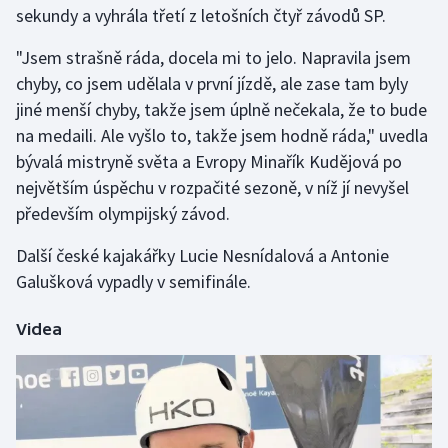
sekundy a vyhrála třetí z letošních čtyř závodů SP.
Gymnastika
"Jsem strašně ráda, docela mi to jelo. Napravila jsem
chyby, co jsem udělala v první jízdě, ale zase tam byly
Házená
jiné menší chyby, takže jsem úplně nečekala, že to bude
na medaili. Ale vyšlo to, takže jsem hodně ráda," uvedla
Jezdectví
bývalá mistryně světa a Evropy Minařík Kudějová po
největším úspěchu v rozpačité sezoně, v níž jí nevyšel
Judo
především olympijský závod.
Krasobruslení
Další české kajakářky Lucie Nesnídalová a Antonie
Galušková vypadly v semifinále.
Lezení
Videa
Lyže a snowboard
Moderní pětiboj
Motorsport