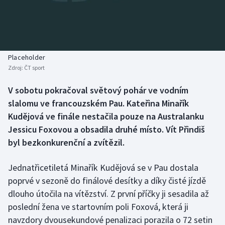
Baseball a softbal
Soutěže
Basketbal
Historické návraty
Biatlon
Aplikace ČT sport
Placeholder
Zdroj:
ČT sport
Boby a skeleton
AZ kvíz
V sobotu pokračoval světový pohár ve vodním
slalomu ve francouzském Pau. Kateřina Minařík
Box
Kudějová ve finále nestačila pouze na Australanku
Curling
Jessicu Foxovou a obsadila druhé místo. Vít Přindiš
byl bezkonkurenční a zvítězil.
Dostihy
Jednatřicetiletá Minařík Kudějová se v Pau dostala
Florbal
poprvé v sezoně do finálové desítky a díky čisté jízdě
dlouho útočila na vítězství. Z první příčky ji sesadila až
Futsal
poslední žena ve startovním poli Foxová, která ji
navzdory dvousekundové penalizaci porazila o 72 setin
Golf