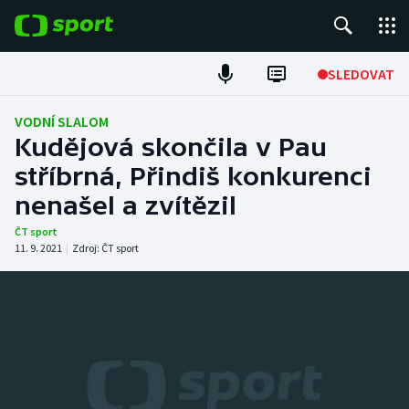
POPULÁRNÍ
SLEDOVAT
Fotbal
VODNÍ SLALOM
Kudějová skončila v Pau
Hokej
stříbrná, Přindiš konkurenci
nenašel a zvítězil
Tenis
ČT sport
Atletika
11. 9. 2021
|
Zdroj:
ČT sport
Cyklistika
DALŠÍ SPORTY
Americký fotbal
NEPŘEHLÉDNĚTE