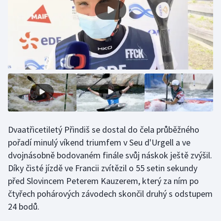
Olympijské hry
Parasport
Plavání
Plážový volejbal
Ragby
Dvaatřicetiletý Přindiš se dostal do čela průběžného
Rychlobruslení
pořadí minulý víkend triumfem v Seu d'Urgell a ve
dvojnásobně bodovaném finále svůj náskok ještě zvýšil.
Rychlostní kanoistika
Díky čisté jízdě ve Francii zvítězil o 55 setin sekundy
před Slovincem Peterem Kauzerem, který za ním po
Short track
čtyřech pohárových závodech skončil druhý s odstupem
Sportovní střelba
24 bodů.