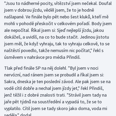
"Jsou to nádherné pocity, vítězství jsem nečekal. Doufal
Stolní tenis
jsem v dobrou jízdu, věděl jsem, že to je hodně
Triatlon
našlapané. Ve finále bylo pět nebo šest kluků, kteří mě
mohli v pohodě přeskočit v celkovém pořadí. Body jsem
Veslování
ale nepočítal. Říkal jsem si: Sjeď nejlepší jízdu, jakou
dokážeš, a uvidíš, na co to bude stačit. Jedinou jistotu
Vodní slalom
jsem měl, že když vyhraju, tak to vyhraju celkově, to se
naštěstí povedlo, takže nemusím nic počítat," řekl s
Volejbal
úsměvem v nahrávce pro média Přindiš.
Ostatní
Tlak před finále SP na něj dolehl. "Byl jsem v noci
nervózní, nad ránem jsem se probudil a říkal jsem si:
Sakra, dneska je ten poslední závod. Ale pak jsem se na
vodě cítil dobře a nechal jsem jízdy jet," řekl Přindiš,
jenž těžil i z dobré znalosti trati. "Strávil jsem tady na
jaře pět týdnů na soustředění a vypadá to, že se to
vyplatilo. Cítil jsem se tady skoro jako doma, voda mi
seděla," dodal.