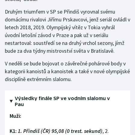
Druhým triumfem v SP se Přindiš vyrovnal svému
domácímu rivalovi Jiřímu Prskavcovi, jenž seriál ovládl v
letech 2018, 2019. Olympijský vítěz v Tokia vyhrál
úvodní letošní závod v Praze a pak už v seriálu
nestartoval: soustředí se na druhý vrchol sezony, jímž
bude za dva týdny mistrovství světa v Bratislavě.
V neděli se bude bojovat o závěrečné pohárové body v
kategorii kanoistů a kanoistek a také v nové olympijské
disciplíně extrémním slalomu.
Výsledky finále SP ve vodním slalomu v
Pau
Muži:
K1:
1. Přindiš (ČR) 95,08 (0 trest. sekund)
, 2.