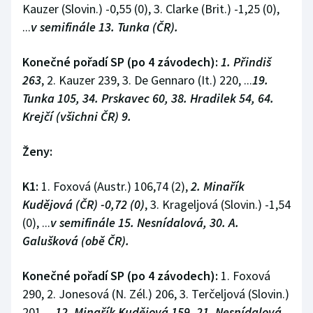
Kauzer (Slovin.) -0,55 (0), 3. Clarke (Brit.) -1,25 (0),
...
v semifinále 13. Tunka (ČR).
Konečné pořadí SP (po 4 závodech):
1. Přindiš
263
, 2. Kauzer 239, 3. De Gennaro (It.) 220, ...
19.
Tunka 105, 34. Prskavec 60, 38. Hradilek 54, 64.
Krejčí (všichni ČR) 9.
Ženy:
K1:
1. Foxová (Austr.) 106,74 (2),
2. Minařík
Kudějová (ČR) -0,72 (0)
, 3. Krageljová (Slovin.) -1,54
(0), ...
v semifinále 15. Nesnídalová, 30. A.
Galušková (obě ČR).
Konečné pořadí SP (po 4 závodech):
1. Foxová
290, 2. Jonesová (N. Zél.) 206, 3. Terčeljová (Slovin.)
201, ...
12. Minařík Kudějová 159, 21. Nesnídalová