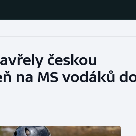
Házená
Ragby
avřely českou
Jezdectví
Rychlobruslení
eň na MS vodáků do
Rychlostní
Judo
kanoistika
Krasobruslení
Short track
Lezení
Sportovní střelba
Lyže a snowboard
Stolní tenis