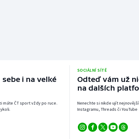
SOCIÁLNÍ SÍTĚ
 sebe i na velké
Odteď vám už nic
na dalších platf
izi máte ČT sport vždy po ruce.
Nenechte si nikde ujít nejnovější
ykoli.
Instagramu, Threads či YouTube 