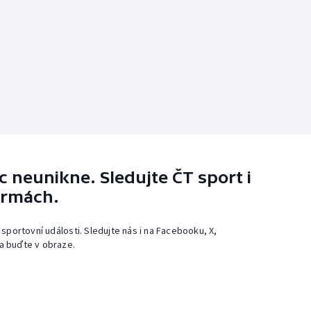
 neunikne. Sledujte ČT sport i
ormách.
 sportovní události. Sledujte nás i na Facebooku, X,
a buďte v obraze.