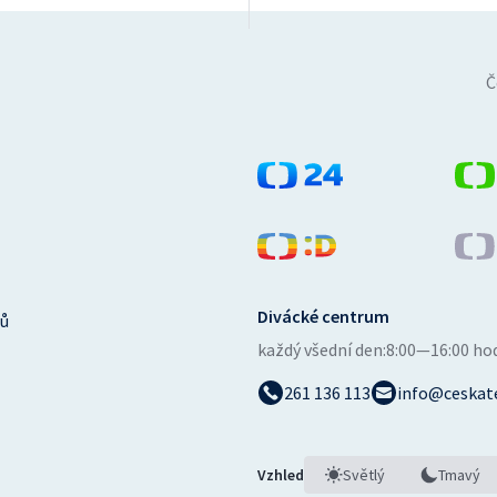
Č
Divácké centrum
ů
každý všední den:
8:00—16:00 ho
261 136 113
info@ceskate
Vzhled
Světlý
Tmavý