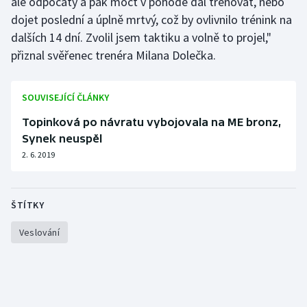
ale odpočatý a pak moct v pohodě dál trénovat, nebo
dojet poslední a úplně mrtvý, což by ovlivnilo trénink na
dalších 14 dní. Zvolil jsem taktiku a volně to projel,"
přiznal svěřenec trenéra Milana Dolečka.
SOUVISEJÍCÍ ČLÁNKY
Topinková po návratu vybojovala na ME bronz,
Synek neuspěl
2. 6. 2019
ŠTÍTKY
Veslování