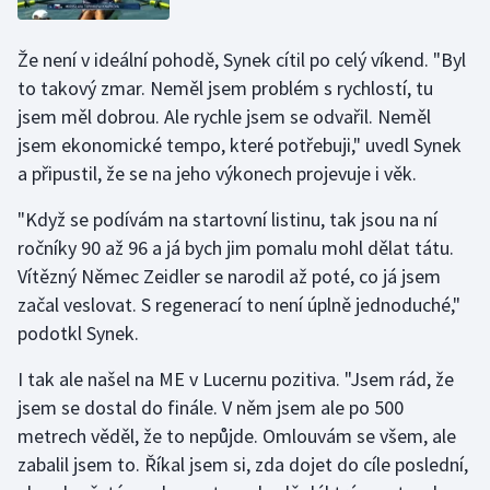
Short track
Že není v ideální pohodě, Synek cítil po celý víkend. "Byl
Sportovní střelba
to takový zmar. Neměl jsem problém s rychlostí, tu
jsem měl dobrou. Ale rychle jsem se odvařil. Neměl
Stolní tenis
jsem ekonomické tempo, které potřebuji," uvedl Synek
a připustil, že se na jeho výkonech projevuje i věk.
Triatlon
"Když se podívám na startovní listinu, tak jsou na ní
Veslování
ročníky 90 až 96 a já bych jim pomalu mohl dělat tátu.
Vítězný Němec Zeidler se narodil až poté, co já jsem
Vodní slalom
začal veslovat. S regenerací to není úplně jednoduché,"
Volejbal
podotkl Synek.
I tak ale našel na ME v Lucernu pozitiva. "Jsem rád, že
Ostatní
jsem se dostal do finále. V něm jsem ale po 500
metrech věděl, že to nepůjde. Omlouvám se všem, ale
zabalil jsem to. Říkal jsem si, zda dojet do cíle poslední,