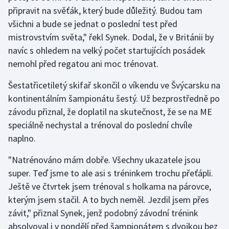
připravit na svěťák, který bude důležitý. Budou tam
všichni a bude se jednat o poslední test před
Futsal
mistrovstvím světa," řekl Synek. Dodal, že v Británii by
Golf
navíc s ohledem na velký počet startujících posádek
nemohl před regatou ani moc trénovat.
Gymnastika
Šestatřicetiletý skifař skončil o víkendu ve Švýcarsku na
Házená
kontinentálním šampionátu šestý. Už bezprostředně po
závodu přiznal, že doplatil na skutečnost, že se na ME
Jezdectví
speciálně nechystal a trénoval do poslední chvíle
naplno.
Judo
"Natrénováno mám dobře. Všechny ukazatele jsou
Krasobruslení
super. Teď jsme to ale asi s tréninkem trochu přeťápli.
Ještě ve čtvrtek jsem trénoval s holkama na párovce,
Lezení
kterým jsem stačil. A to bych neměl. Jezdil jsem přes
závit," přiznal Synek, jenž podobný závodní trénink
Lyže a snowboard
absolvoval i v pondělí před šampionátem s dvojkou bez