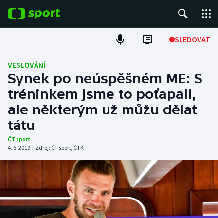
POPULÁRNÍ
SLEDOVAT
ME v atletice
VESLOVÁNÍ
Synek po neúspěšném ME: S
ME v plavání
tréninkem jsme to poťapali,
ale některým už můžu dělat
Fotbal
tátu
Hokej
ČT sport
4. 6. 2019
|
Zdroj:
ČT sport
,
ČTK
Tenis
DALŠÍ SPORTY
Americký fotbal
NEPŘEHLÉDNĚTE