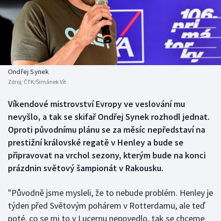
Atletika
Soutěže
Baseball a softbal
Historické návraty
Basketbal
Aplikace ČT sport
Ondřej Synek
Biatlon
AZ kvíz
Zdroj:
ČTK/Šimánek Vít
Boby a skeleton
Víkendové mistrovství Evropy ve veslování mu
nevyšlo, a tak se skifař Ondřej Synek rozhodl jednat.
Box
Oproti původnímu plánu se za měsíc nepředstaví na
prestižní královské regatě v Henley a bude se
Curling
připravovat na vrchol sezony, kterým bude na konci
prázdnin světový šampionát v Rakousku.
Cyklistika
"Původně jsme mysleli, že to nebude problém. Henley je
Dostihy
týden před Světovým pohárem v Rotterdamu, ale teď
poté, co se mi to v Lucernu nepovedlo, tak se chceme
Florbal