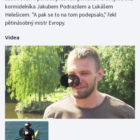
kormidelníka Jakubem Podrazilem a Lukášem
Moderní pětiboj
Helešicem. "A pak se to na tom podepsalo," řekl
pětinásobný mistr Evropy.
Motorsport
Videa
Olympijské hry
Parasport
Plavání
Plážový volejbal
Ragby
Rychlobruslení
Rychlostní kanoistika