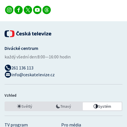
Divácké centrum
každý všední den:
8:00—16:00 hodin
261 136 113
info@ceskatelevize.cz
Vzhled
Světlý
Tmavý
Systém
TV program
Pro média