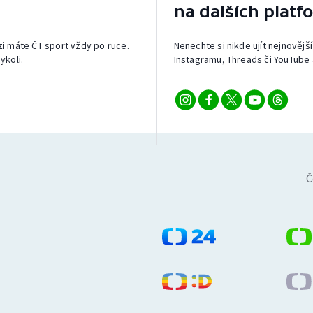
na dalších platf
izi máte ČT sport vždy po ruce.
Nenechte si nikde ujít nejnovější
ykoli.
Instagramu, Threads či YouTube 
Č