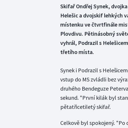
Skifař Ondřej Synek, dvojka
Helešic a dvojskif lehkých va
místenku ve čtvrtfinále mist
Plovdivu. Pětinásobný svět
vyhrál, Podrazil s Helešice
třetího místa.
Synek i Podrazil s Helešicem
vstup do MS zvládli bez výraz
druhého Bendeguze Petervari
sekund. "První kilák byl stan
pětatřicetiletý skifař.
Celkově byl spokojený. "Po d