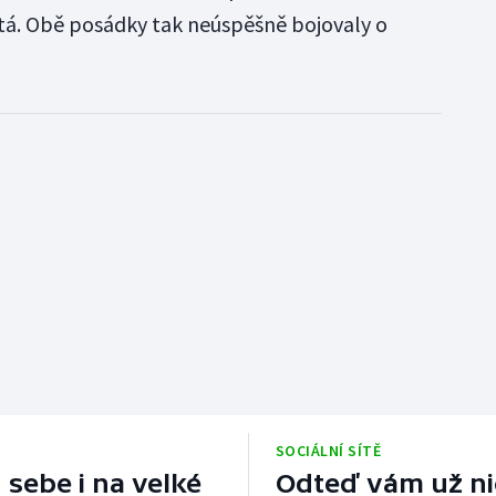
rtá. Obě posádky tak neúspěšně bojovaly o
SOCIÁLNÍ SÍTĚ
 sebe i na velké
Odteď vám už nic