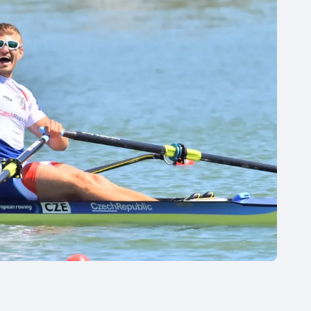
Moderní pětiboj
Triatlon
Motorsport
Veslování
Olympijské hry
Vodní slalom
Parasport
Volejbal
Plavání
Ostatní
Plážový volejbal