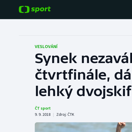
POPULÁRNÍ
DALŠÍ SPORTY
Fotbal
Americký fotbal
VESLOVÁNÍ
Synek nezaváh
Hokej
Baseball a softbal
čtvrtfinále, dá
Tenis
Basketbal
Atletika
lehký dvojskif
Biatlon
Cyklistika
Boby a skeleton
ČT sport
9. 9. 2018
|
Zdroj:
ČTK
Box