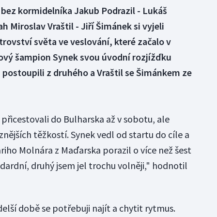
 bez kormidelníka Jakub Podrazil - Lukáš
h Miroslav Vraštil - Jiří Šimánek si vyjeli
rovství světa ve veslování, které začalo v
ový šampion Synek svou úvodní rozjížďku
m postoupili z druhého a Vraštil se Šimánkem ze
 přicestovali do Bulharska až v sobotu, ale
nějších těžkostí. Synek vedl od startu do cíle a
ho Molnára z Maďarska porazil o více než šest
dardní, druhý jsem jel trochu volněji," hodnotil
elší době se potřebuji najít a chytit rytmus.