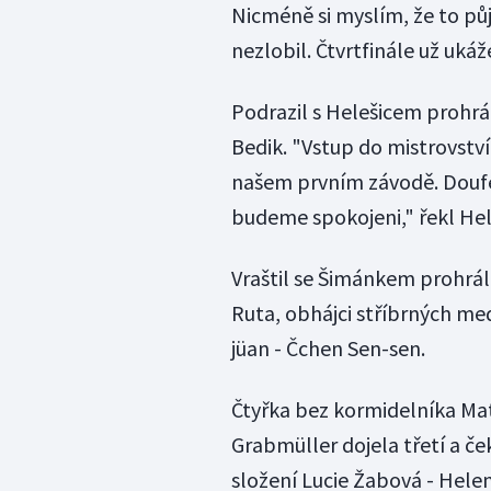
Nicméně si myslím, že to pů
nezlobil. Čtvrtfinále už ukáž
Podrazil s Helešicem prohrál
Bedik. "Vstup do mistrovství 
našem prvním závodě. Doufe
budeme spokojeni," řekl Hel
Vraštil se Šimánkem prohrál
Ruta, obhájci stříbrných med
jüan - Čchen Sen-sen.
Čtyřka bez kormidelníka Matě
Grabmüller dojela třetí a ček
složení Lucie Žabová - Hele