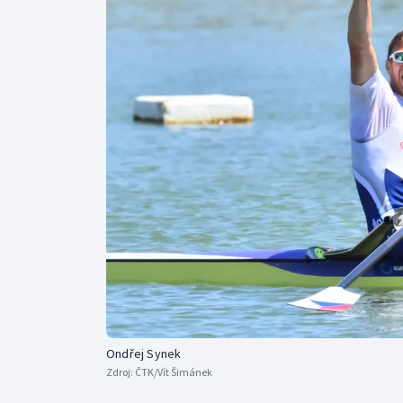
Curling
Dostihy
Florbal
Futsal
Golf
Gymnastika
Ondřej Synek
Zdroj:
ČTK/Vít Šimánek