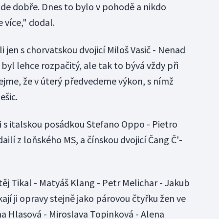
jde dobře. Dnes to bylo v pohodě a nikdo
e více," dodal.
i jen s chorvatskou dvojicí Miloš Vasič - Nenad
byl lehce rozpačitý, ale tak to bývá vždy při
jme, že v úterý předvedeme výkon, s nímž
ešic.
i s italskou posádkou Stefano Oppo - Pietro
ailí z loňského MS, a čínskou dvojicí Čang Č'-
j Tikal - Matyáš Klang - Petr Melichar - Jakub
ají ji opravy stejně jako párovou čtyřku žen ve
na Hlasová - Miroslava Topinková - Alena