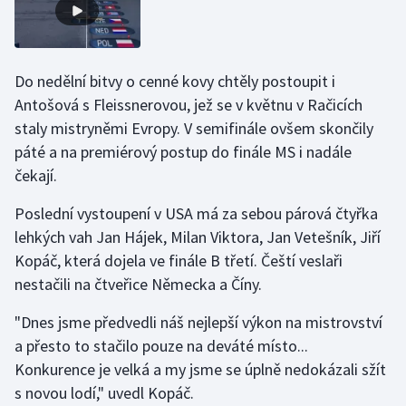
Stolní tenis
Triatlon
Do nedělní bitvy o cenné kovy chtěly postoupit i
Veslování
Antošová s Fleissnerovou, jež se v květnu v Račicích
staly mistryněmi Evropy. V semifinále ovšem skončily
Vodní slalom
páté a na premiérový postup do finále MS i nadále
čekají.
Volejbal
Poslední vystoupení v USA má za sebou párová čtyřka
Ostatní
lehkých vah Jan Hájek, Milan Viktora, Jan Vetešník, Jiří
Kopáč, která dojela ve finále B třetí. Čeští veslaři
nestačili na čtveřice Německa a Číny.
"Dnes jsme předvedli náš nejlepší výkon na mistrovství
a přesto to stačilo pouze na deváté místo...
Konkurence je velká a my jsme se úplně nedokázali sžít
s novou lodí," uvedl Kopáč.