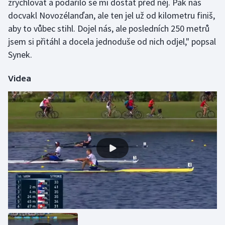
zrychlovat a podařilo se mi dostat před něj. Pak nás
docvakl Novozélanďan, ale ten jel už od kilometru finiš,
Olympijské hry
aby to vůbec stihl. Dojel nás, ale posledních 250 metrů
Parasport
jsem si přitáhl a docela jednoduše od nich odjel," popsal
Synek.
Plavání
Videa
Plážový volejbal
Ragby
Rychlobruslení
Rychlostní kanoistika
Short track
Sportovní střelba