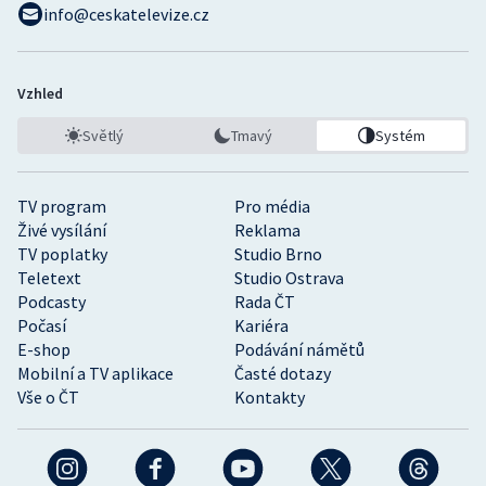
info@ceskatelevize.cz
Vzhled
Světlý
Tmavý
Systém
TV program
Pro média
Živé vysílání
Reklama
TV poplatky
Studio Brno
Teletext
Studio Ostrava
Podcasty
Rada ČT
Počasí
Kariéra
E-shop
Podávání námětů
Mobilní a TV aplikace
Časté dotazy
Vše o ČT
Kontakty