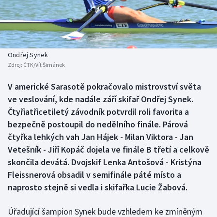
Baseball a softbal
Soutěže
Basketbal
Historické návraty
Biatlon
Aplikace ČT sport
Ondřej Synek
Zdroj:
ČTK/Vít Šimánek
Boby a skeleton
AZ kvíz
V americké Sarasotě pokračovalo mistrovství světa
ve veslování, kde nadále září skifař Ondřej Synek.
Box
Čtyřiatřicetiletý závodník potvrdil roli favorita a
Curling
bezpečně postoupil do nedělního finále. Párová
čtyřka lehkých vah Jan Hájek - Milan Viktora - Jan
Dostihy
Vetešník - Jiří Kopáč dojela ve finále B třetí a celkově
skončila devátá. Dvojskif Lenka Antošová - Kristýna
Florbal
Fleissnerová obsadil v semifinále páté místo a
naprosto stejně si vedla i skifařka Lucie Žabová.
Futsal
Úřadující šampion Synek bude vzhledem ke zmíněným
Golf