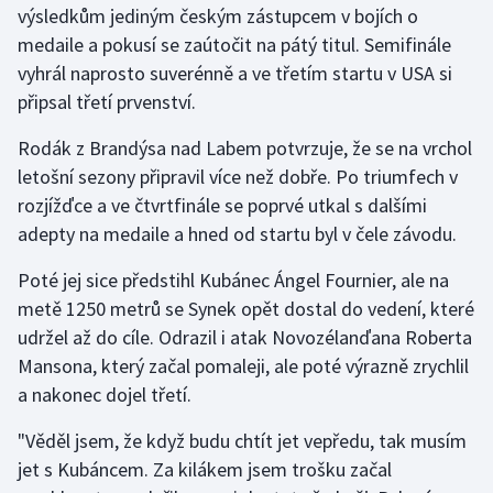
výsledkům jediným českým zástupcem v bojích o
medaile a pokusí se zaútočit na pátý titul. Semifinále
Gymnastika
vyhrál naprosto suverénně a ve třetím startu v USA si
připsal třetí prvenství.
Házená
Rodák z Brandýsa nad Labem potvrzuje, že se na vrchol
Jezdectví
letošní sezony připravil více než dobře. Po triumfech v
rozjížďce a ve čtvrtfinále se poprvé utkal s dalšími
Judo
adepty na medaile a hned od startu byl v čele závodu.
Krasobruslení
Poté jej sice předstihl Kubánec Ángel Fournier, ale na
metě 1250 metrů se Synek opět dostal do vedení, které
Lezení
udržel až do cíle. Odrazil i atak Novozélanďana Roberta
Mansona, který začal pomaleji, ale poté výrazně zrychlil
Lyže a snowboard
a nakonec dojel třetí.
Moderní pětiboj
"Věděl jsem, že když budu chtít jet vepředu, tak musím
jet s Kubáncem. Za kilákem jsem trošku začal
Motorsport