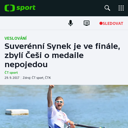
POPULÁRNÍ
SLEDOVAT
Fotbal
VESLOVÁNÍ
Suverénní Synek je ve finále,
Hokej
zbylí Češi o medaile
nepojedou
Tenis
ČT sport
Atletika
29. 9. 2017
|
Zdroj:
ČT sport
,
ČTK
Cyklistika
DALŠÍ SPORTY
Americký fotbal
NEPŘEHLÉDNĚTE