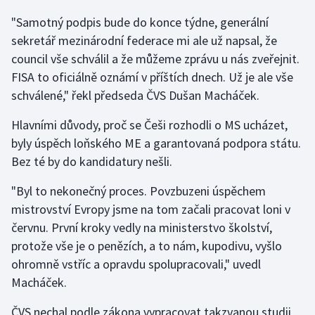
"Samotný podpis bude do konce týdne, generální
Gymnastika
sekretář mezinárodní federace mi ale už napsal, že
council vše schválil a že můžeme zprávu u nás zveřejnit.
Házená
FISA to oficiálně oznámí v příštích dnech. Už je ale vše
schválené," řekl předseda ČVS Dušan Macháček.
Jezdectví
Hlavními důvody, proč se Češi rozhodli o MS ucházet,
Judo
byly úspěch loňského ME a garantovaná podpora státu.
Bez té by do kandidatury nešli.
Krasobruslení
"Byl to nekonečný proces. Povzbuzeni úspěchem
Lezení
mistrovství Evropy jsme na tom začali pracovat loni v
červnu. První kroky vedly na ministerstvo školství,
Lyže a snowboard
protože vše je o penězích, a to nám, kupodivu, vyšlo
ohromně vstříc a opravdu spolupracovali," uvedl
Moderní pětiboj
Macháček.
Motorsport
ČVS nechal podle zákona vypracovat takzvanou studii