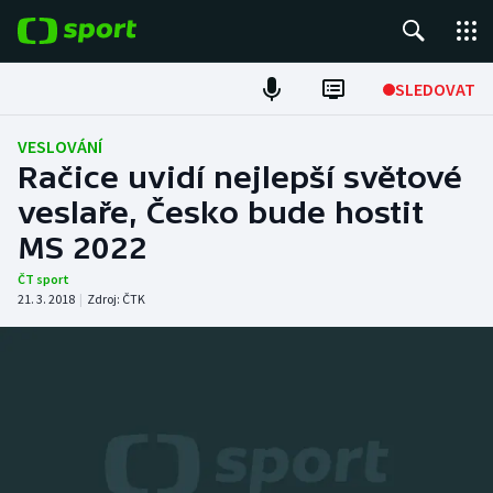
POPULÁRNÍ
SLEDOVAT
Fotbal
VESLOVÁNÍ
Račice uvidí nejlepší světové
Hokej
veslaře, Česko bude hostit
MS 2022
Tenis
ČT sport
Atletika
21. 3. 2018
|
Zdroj:
ČTK
Cyklistika
DALŠÍ SPORTY
Americký fotbal
NEPŘEHLÉDNĚTE