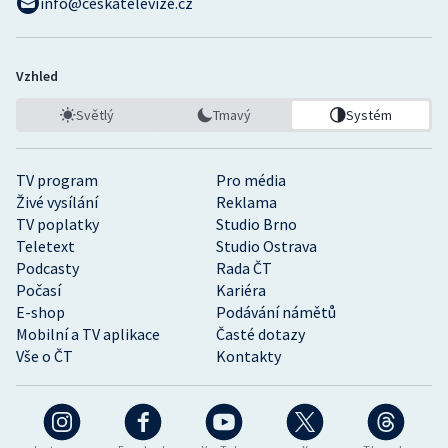
info@ceskatelevize.cz
Vzhled
Světlý
Tmavý
Systém
TV program
Pro média
Živé vysílání
Reklama
TV poplatky
Studio Brno
Teletext
Studio Ostrava
Podcasty
Rada ČT
Počasí
Kariéra
E-shop
Podávání námětů
Mobilní a TV aplikace
Časté dotazy
Vše o ČT
Kontakty