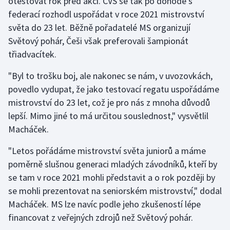
otestovat rok před akcí. ČVS se tak po dohodě s
Stolní tenis
federací rozhodl uspořádat v roce 2021 mistrovství
světa do 23 let. Běžně pořadatelé MS organizují
Triatlon
Světový pohár, Češi však preferovali šampionát
třiadvacítek.
Veslování
"Byl to trošku boj, ale nakonec se nám, v uvozovkách,
Vodní slalom
povedlo vydupat, že jako testovací regatu uspořádáme
mistrovství do 23 let, což je pro nás z mnoha důvodů
Volejbal
lepší. Mimo jiné to má určitou souslednost," vysvětlil
Macháček.
Ostatní
"Letos pořádáme mistrovství světa juniorů a máme
poměrně slušnou generaci mladých závodníků, kteří by
se tam v roce 2021 mohli představit a o rok později by
se mohli prezentovat na seniorském mistrovství," dodal
Macháček. MS lze navíc podle jeho zkušeností lépe
financovat z veřejných zdrojů než Světový pohár.