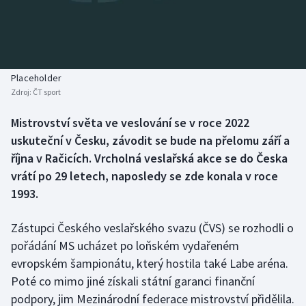
Baseball a softbal
Soutěže
Basketbal
Historické návraty
Biatlon
Aplikace ČT sport
Placeholder
Zdroj:
ČT sport
Boby a skeleton
AZ kvíz
Mistrovství světa ve veslování se v roce 2022
uskuteční v Česku, závodit se bude na přelomu září a
Box
října v Račicích. Vrcholná veslařská akce se do Česka
Curling
vrátí po 29 letech, naposledy se zde konala v roce
1993.
Dostihy
Zástupci Českého veslařského svazu (ČVS) se rozhodli o
Florbal
pořádání MS ucházet po loňském vydařeném
evropském šampionátu, který hostila také Labe aréna.
Futsal
Poté co mimo jiné získali státní garanci finanční
podpory, jim Mezinárodní federace mistrovství přidělila.
Golf