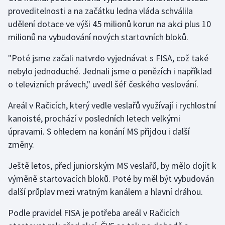
proveditelnosti a na začátku ledna vláda schválila
Olympijské hry
udělení dotace ve výši 45 milionů korun na akci plus 10
milionů na vybudování nových startovních bloků.
Parasport
"Poté jsme začali natvrdo vyjednávat s FISA, což také
Plavání
nebylo jednoduché. Jednali jsme o penězích i například
o televizních právech," uvedl šéf českého veslování.
Plážový volejbal
Areál v Račicích, který vedle veslařů využívají i rychlostní
Ragby
kanoisté, prochází v posledních letech velkými
úpravami. S ohledem na konání MS přijdou i další
Rychlobruslení
změny.
Rychlostní kanoistika
Ještě letos, před juniorským MS veslařů, by mělo dojít k
výměně startovacích bloků. Poté by měl být vybudován
Short track
další průplav mezi vratným kanálem a hlavní dráhou.
Sportovní střelba
Podle pravidel FISA je potřeba areál v Račicích