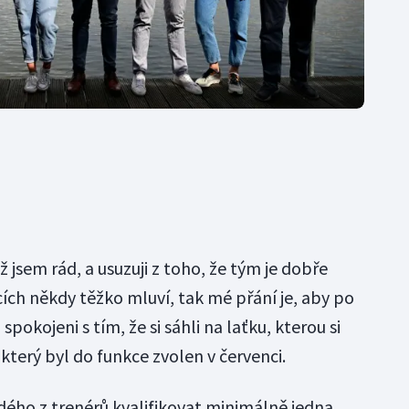
 jsem rád, a usuzuji z toho, že tým je dobře
cích někdy těžko mluví, tak mé přání je, aby po
 spokojeni s tím, že si sáhli na laťku, kterou si
, který byl do funkce zvolen v červenci.
ého z trenérů kvalifikovat minimálně jedna