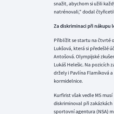
snažit, abychom si užili kaž
natrénovali," dodal čtyřicetil
Za diskriminaci při nákupu l
Přiblížit se startu na čtvrt
Lukšová, která si předešlé ú
Antošová. Olympijské zkušeno
Lukáš Helešic. Na pozicích z
držely i Pavlína Flamíková 
kormidelnice.
Kurfirist však vedle MS musí 
diskriminoval při zakázkách
sportovní agentura (NSA) mu 