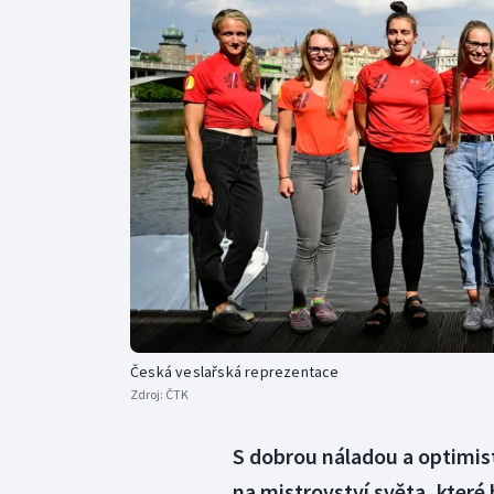
Curling
Dostihy
Florbal
Futsal
Golf
Gymnastika
Česká veslařská reprezentace
Zdroj:
ČTK
S dobrou náladou a optimist
na mistrovství světa, které 