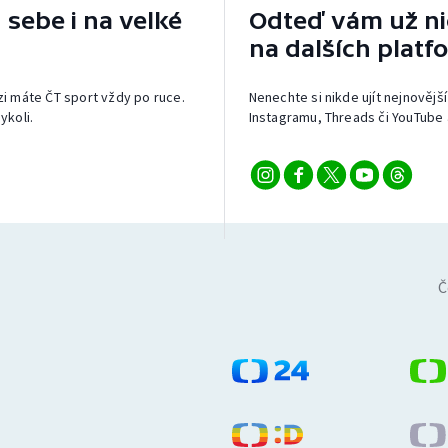
 sebe i na velké
Odteď vám už nic
na dalších platf
izi máte ČT sport vždy po ruce.
Nenechte si nikde ujít nejnovější
ykoli.
Instagramu, Threads či YouTube 
Č