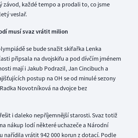
dý závod, každé tempo a prodali to, co jsme
etý veslař.
odí musí svaz vrátit milion
é olympiádě se bude snažit skifařka Lenka
časti připsala na dvojskifu a pod dívčím jménem
sti mají i Jakub Podrazil, Jan Cincibuch a
ajišťujících postup na OH se od minulé sezony
a Radka Novotníková na dvojce bez
řešit i daleko nepříjemnější starosti. Svaz totiž
 na nákup lodí některé uchazeče a Národní
nařídila vrátit 942 000 korun z dotací. Podle