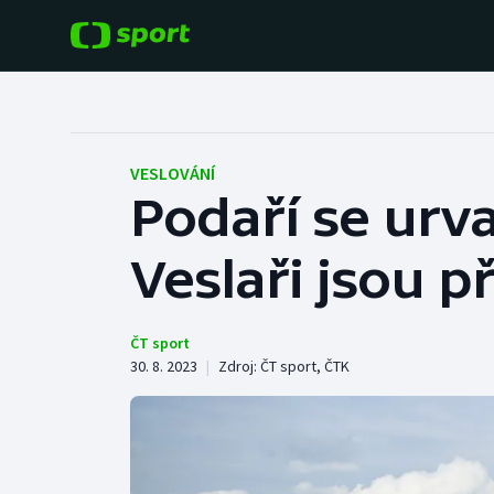
POPULÁRNÍ
DALŠÍ SPORTY
Fotbal
Americký fotbal
VESLOVÁNÍ
Podaří se urva
Hokej
Baseball a softbal
Veslaři jsou p
Tenis
Basketbal
Atletika
Biatlon
ČT sport
30. 8. 2023
|
Zdroj:
ČT sport
,
ČTK
Cyklistika
Boby a skeleton
Box