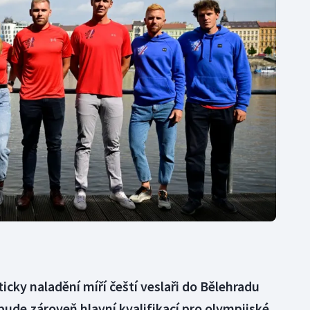
Moderní pětiboj
Triatlon
Motorsport
Veslování
Olympijské hry
Vodní slalom
Parasport
Volejbal
Plavání
Ostatní
Plážový volejbal
icky naladění míří čeští veslaři do Bělehradu
bude zároveň hlavní kvalifikací pro olympijské