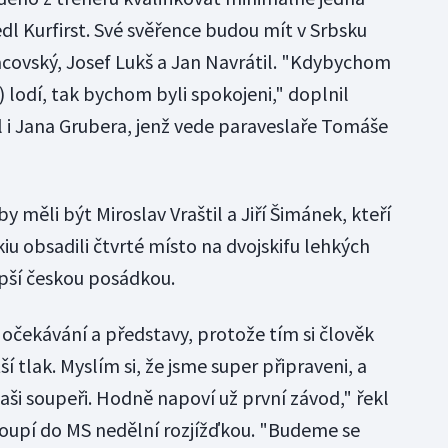
dl Kurfirst. Své svěřence budou mít v Srbsku
covský, Josef Lukš a Jan Navrátil. "Kdybychom
) lodí, tak bychom byli spokojeni," doplnil
al i Jana Grubera, jenž vede paraveslaře Tomáše
 měli být Miroslav Vraštil a Jiří Šimánek, kteří
u obsadili čtvrté místo na dvojskifu lehkých
pší českou posádkou.
očekávání a představy, protože tím si člověk
 tlak. Myslím si, že jsme super připraveni, a
ši soupeři. Hodně napoví už první závod," řekl
stoupí do MS nedělní rozjížďkou. "Budeme se