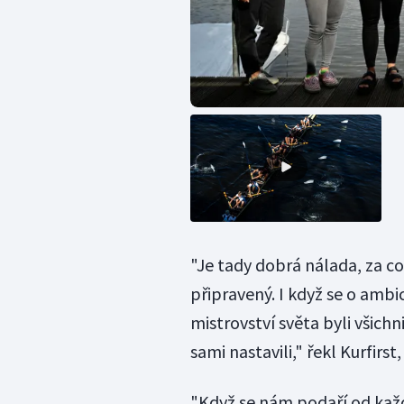
"Je tady dobrá nálada, za což
připravený. I když se o ambi
mistrovství světa byli všichni
sami nastavili," řekl Kurfirst
"Když se nám podaří od každ