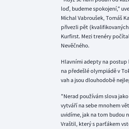
loď, budeme spokojení," uve
Michal Vabroušek, Tomáš Ka
přivezli pět (kvalifikovaných
Kurfirst. Mezi trenéry počít
Nevěčného.
Hlavními adepty na postup by
na předešlé olympiádě v Toki
vah a jsou dlouhodobě nejle
"Nerad používám slova jako 
vytváří na sebe mnohem větší
uvidíme, jak na tom budou na
Vraštil, který s parťákem v