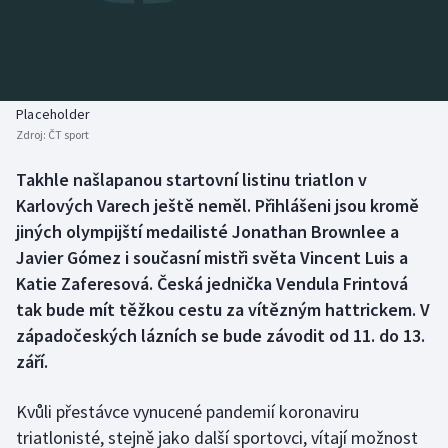
Baseball a softbal
Soutěže
Basketbal
Historické návraty
Biatlon
Aplikace ČT sport
Placeholder
Zdroj:
ČT sport
Boby a skeleton
AZ kvíz
Takhle našlapanou startovní listinu triatlon v
Karlových Varech ještě neměl. Přihlášeni jsou kromě
Box
jiných olympijští medailisté Jonathan Brownlee a
Curling
Javier Gómez i současní mistři světa Vincent Luis a
Katie Zaferesová. Česká jednička Vendula Frintová
Dostihy
tak bude mít těžkou cestu za vítězným hattrickem. V
západočeských lázních se bude závodit od 11. do 13.
Florbal
září.
Futsal
Kvůli přestávce vynucené pandemií koronaviru
triatlonisté, stejně jako další sportovci, vítají možnost
Golf