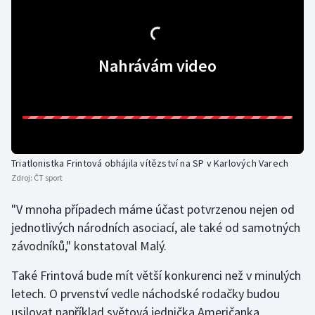
Olympijské hry
Parasport
Nahrávám video
Plavání
Plážový volejbal
Ragby
Triatlonistka Frintová obhájila vítězství na SP v Karlových Varech
Zdroj:
ČT sport
Rychlobruslení
"V mnoha případech máme účast potvrzenou nejen od
Rychlostní kanoistika
jednotlivých národních asociací, ale také od samotných
závodníků," konstatoval Malý.
Short track
Také Frintová bude mít větší konkurenci než v minulých
Sportovní střelba
letech. O prvenství vedle náchodské rodačky budou
usilovat například světová jednička Američanka