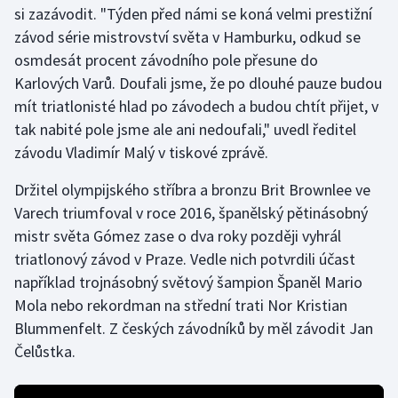
si zazávodit. "Týden před námi se koná velmi prestižní
závod série mistrovství světa v Hamburku, odkud se
Gymnastika
osmdesát procent závodního pole přesune do
Karlových Varů. Doufali jsme, že po dlouhé pauze budou
Házená
mít triatlonisté hlad po závodech a budou chtít přijet, v
Jezdectví
tak nabité pole jsme ale ani nedoufali," uvedl ředitel
závodu Vladimír Malý v tiskové zprávě.
Judo
Držitel olympijského stříbra a bronzu Brit Brownlee ve
Varech triumfoval v roce 2016, španělský pětinásobný
Krasobruslení
mistr světa Gómez zase o dva roky později vyhrál
Lezení
triatlonový závod v Praze. Vedle nich potvrdili účast
například trojnásobný světový šampion Španěl Mario
Lyže a snowboard
Mola nebo rekordman na střední trati Nor Kristian
Blummenfelt. Z českých závodníků by měl závodit Jan
Moderní pětiboj
Čelůstka.
Motorsport