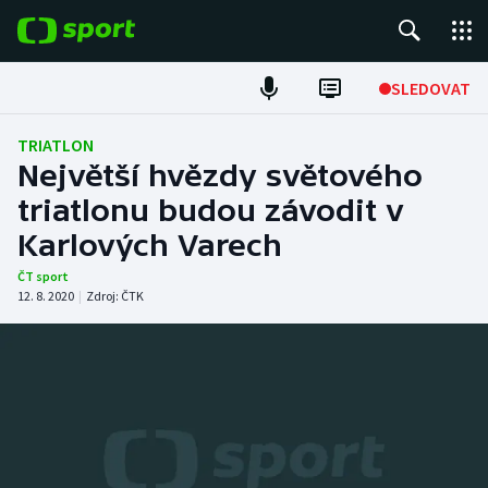
POPULÁRNÍ
SLEDOVAT
Fotbal
TRIATLON
Největší hvězdy světového
Hokej
triatlonu budou závodit v
Karlových Varech
Tenis
ČT sport
Atletika
12. 8. 2020
|
Zdroj:
ČTK
Cyklistika
DALŠÍ SPORTY
Americký fotbal
NEPŘEHLÉDNĚTE