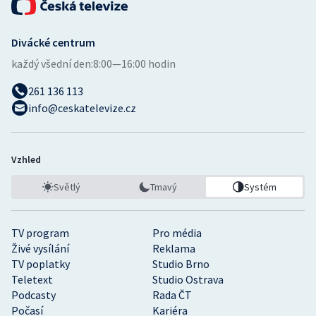
Divácké centrum
každý všední den:
8:00—16:00 hodin
261 136 113
info@ceskatelevize.cz
Vzhled
Světlý
Tmavý
Systém
TV program
Pro média
Živé vysílání
Reklama
TV poplatky
Studio Brno
Teletext
Studio Ostrava
Podcasty
Rada ČT
Počasí
Kariéra