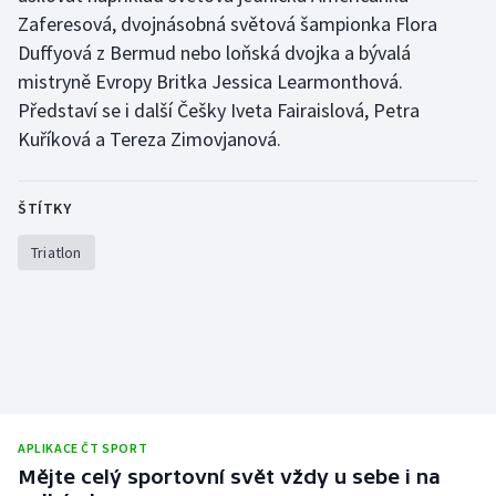
Stolní tenis
Zaferesová, dvojnásobná světová šampionka Flora
Duffyová z Bermud nebo loňská dvojka a bývalá
Triatlon
mistryně Evropy Britka Jessica Learmonthová.
Představí se i další Češky Iveta Fairaislová, Petra
Veslování
Kuříková a Tereza Zimovjanová.
Vodní slalom
ŠTÍTKY
Volejbal
Triatlon
Ostatní
APLIKACE ČT SPORT
Mějte celý sportovní svět vždy u sebe i na