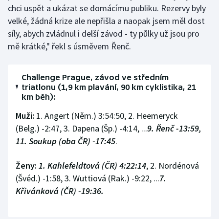
chci uspět a ukázat se domácímu publiku. Rezervy byly
velké, žádná krize ale nepřišla a naopak jsem měl dost
síly, abych zvládnul i delší závod - ty půlky už jsou pro
mě krátké," řekl s úsměvem Řenč.
Challenge Prague, závod ve středním
triatlonu (1,9 km plavání, 90 km cyklistika, 21
km běh):
Muži:
1. Angert (Něm.) 3:54:50, 2. Heemeryck
(Belg.) -2:47, 3. Dapena (Šp.) -4:14, ...
9.
Řenč -13:59,
11. Soukup (oba ČR) -17:45
.
Ženy:
1. Kahlefeldtová (ČR) 4:22:14
, 2. Nordénová
(Švéd.) -1:58, 3. Wuttiová (Rak.) -9:22, ...
7.
Křivánková (ČR) -19:36.