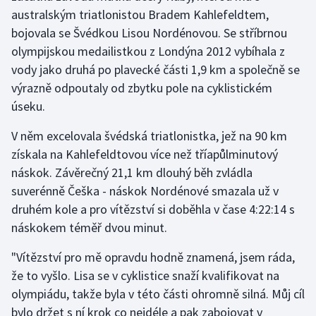
australským triatlonistou Bradem Kahlefeldtem,
bojovala se Švédkou Lisou Nordénovou. Se stříbrnou
Gymnastika
olympijskou medailistkou z Londýna 2012 vybíhala z
Házená
vody jako druhá po plavecké části 1,9 km a společně se
výrazně odpoutaly od zbytku pole na cyklistickém
Jezdectví
úseku.
Judo
V něm excelovala švédská triatlonistka, jež na 90 km
získala na Kahlefeldtovou více než tříapůlminutový
Krasobruslení
náskok. Závěrečný 21,1 km dlouhý běh zvládla
suverénně Češka - náskok Nordénové smazala už v
Lezení
druhém kole a pro vítězství si doběhla v čase 4:22:14 s
náskokem téměř dvou minut.
Lyže a snowboard
"Vítězství pro mě opravdu hodně znamená, jsem ráda,
Moderní pětiboj
že to vyšlo. Lisa se v cyklistice snaží kvalifikovat na
olympiádu, takže byla v této části ohromně silná. Můj cíl
Motorsport
bylo držet s ní krok co nejdéle a pak zabojovat v