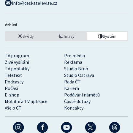
info@ceskatelevize.cz
Vzhled
Světlý
Tmavý
Systém
TV program
Pro média
Živé vysílání
Reklama
TV poplatky
Studio Brno
Teletext
Studio Ostrava
Podcasty
Rada ČT
Počasí
Kariéra
E-shop
Podávání námětů
Mobilní a TV aplikace
Časté dotazy
Vše o ČT
Kontakty