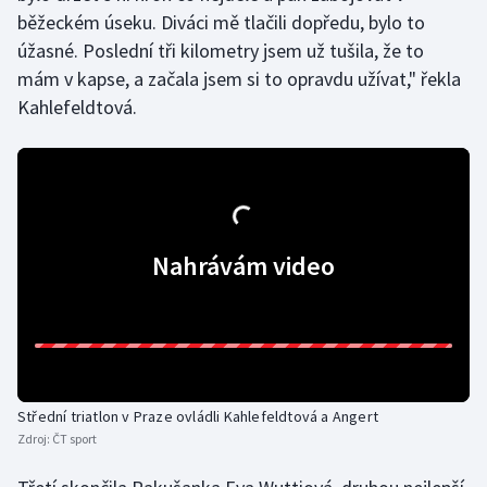
běžeckém úseku. Diváci mě tlačili dopředu, bylo to
Olympijské hry
úžasné. Poslední tři kilometry jsem už tušila, že to
mám v kapse, a začala jsem si to opravdu užívat," řekla
Parasport
Kahlefeldtová.
Plavání
Plážový volejbal
Ragby
Nahrávám video
Rychlobruslení
Rychlostní kanoistika
Short track
Střední triatlon v Praze ovládli Kahlefeldtová a Angert
Zdroj:
ČT sport
Sportovní střelba