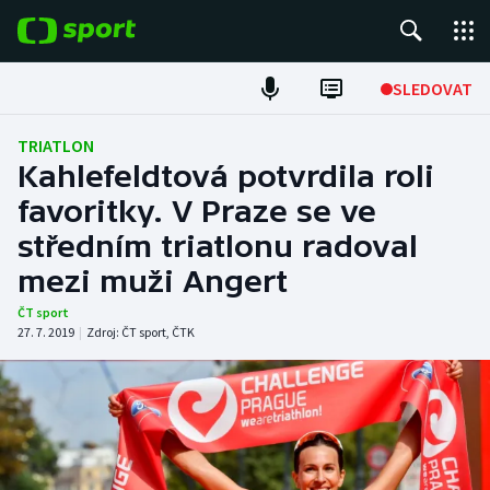
POPULÁRNÍ
SLEDOVAT
Fotbal
TRIATLON
Kahlefeldtová potvrdila roli
Hokej
favoritky. V Praze se ve
středním triatlonu radoval
Tenis
mezi muži Angert
Atletika
ČT sport
27. 7. 2019
|
Zdroj:
ČT sport
,
ČTK
Cyklistika
DALŠÍ SPORTY
Americký fotbal
NEPŘEHLÉDNĚTE