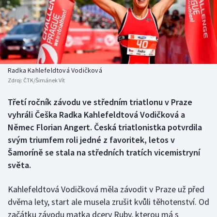
Baseball a softbal
Soutěže
Basketbal
Historické návraty
Biatlon
Aplikace ČT sport
Radka Kahlefeldtová Vodičková
Boby a skeleton
AZ kvíz
Zdroj:
ČTK/Šimánek Vít
Box
Třetí ročník závodu ve středním triatlonu v Praze
vyhráli Češka Radka Kahlefeldtová Vodičková a
Curling
Němec Florian Angert. Česká triatlonistka potvrdila
svým triumfem roli jedné z favoritek, letos v
Dostihy
Šamoríně se stala na středních tratích vicemistryní
světa.
Florbal
Kahlefeldtová Vodičková měla závodit v Praze už před
Futsal
dvěma lety, start ale musela zrušit kvůli těhotenství. Od
začátku závodu matka dcery Ruby, kterou má s
Golf