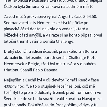
Třetí skončila Rakušanka Eva Wuttiová, druhou nejlepší
Stolní tenis
Češkou byla Simona Křivánková na sedmém místě.
Triatlon
Závod mužů překvapivě vyhrál Angert v čase 3:54:50.
Sedmadvacetiletý Němec se ze čtvrté příčky po
Veslování
plavecké části dostal na kole do vedení, které v
běžecké části navýšil, a v Praze si na konto připsal první
Vodní slalom
letošní triumf v rámci seriálu Challenge.
Volejbal
Druhý skončil tradiční účastník pražského triatlonu a
aktuální lídr letošního pořadí seriálu Challenge Pieter
Ostatní
Heemeryck z Belgie, třetí byl mistr světa v dlouhém
triatlonu Španěl Pablo Dapena.
Nejlepším z Čechů byl v cíli devátý Tomáš Řenč v čase
4:08:49 hod. "Je to o stupínek lepší než loni, což mě
těší. Byl to pro mě důležitý trénink před Ironmanem ve
Švédsku, kde se budu snažit kvalifikovat na Havaj mezi
profesionály. Pokaždé se do Prahy těším, vždycky tu