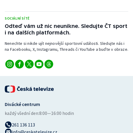
Stolní tenis
Triatlon
SOCIÁLNÍ SÍTĚ
Odteď vám už nic neunikne. Sledujte ČT sport
i na dalších platformách.
Veslování
Nenechte si nikde ujít nejnovější sportovní události. Sledujte nás i
Vodní slalom
na Facebooku, X, Instagramu, Threads či YouTube a buďte v obraze.
Volejbal
Ostatní
Divácké centrum
každý všední den:
8:00—16:00 hodin
261 136 113
info@ceskatelevize.cz