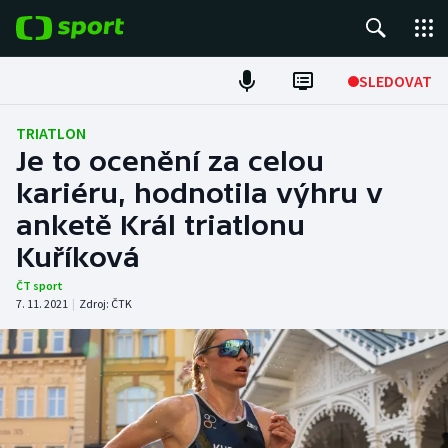
POPULÁRNÍ
SLEDOVAT
Fotbal
TRIATLON
Je to ocenění za celou
Hokej
kariéru, hodnotila výhru v
anketě Král triatlonu
Tenis
Kuříková
Atletika
ČT sport
7. 11. 2021
|
Zdroj:
ČTK
Cyklistika
DALŠÍ SPORTY
Americký fotbal
NEPŘEHLÉDNĚTE