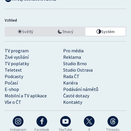
Vzhled
Světlý
Tmavý
Systém
TV program
Pro média
Živé vysílání
Reklama
TV poplatky
Studio Brno
Teletext
Studio Ostrava
Podcasty
Rada ČT
Počasí
Kariéra
E-shop
Podávání námětů
Mobilní a TV aplikace
Časté dotazy
Vše o ČT
Kontakty
Instagram
Facebook
YouTube
X
Threads