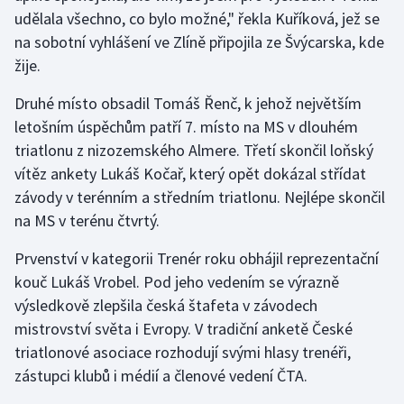
udělala všechno, co bylo možné," řekla Kuříková, jež se
na sobotní vyhlášení ve Zlíně připojila ze Švýcarska, kde
Gymnastika
žije.
Házená
Druhé místo obsadil Tomáš Řenč, k jehož největším
letošním úspěchům patří 7. místo na MS v dlouhém
Jezdectví
triatlonu z nizozemského Almere. Třetí skončil loňský
Judo
vítěz ankety Lukáš Kočař, který opět dokázal střídat
závody v terénním a středním triatlonu. Nejlépe skončil
Krasobruslení
na MS v terénu čtvrtý.
Prvenství v kategorii Trenér roku obhájil reprezentační
Lezení
kouč Lukáš Vrobel. Pod jeho vedením se výrazně
Lyže a snowboard
výsledkově zlepšila česká štafeta v závodech
mistrovství světa i Evropy. V tradiční anketě České
Moderní pětiboj
triatlonové asociace rozhodují svými hlasy trenéři,
zástupci klubů i médií a členové vedení ČTA.
Motorsport