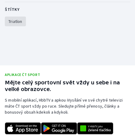
Olympijské hry
ŠTÍTKY
Triatlon
Parasport
Plavání
Plážový volejbal
Ragby
APLIKACE ČT SPORT
Rychlobruslení
Mějte celý sportovní svět vždy u sebe i na
velké obrazovce.
Rychlostní kanoistika
S mobilní aplikací, HbbTV a apkou iVysílání ve své chytré televizi
máte ČT sport vždy po ruce. Sledujte přímé přenosy, články a
Short track
bonusový obsah kdekoli a kdykoli.
Sportovní střelba