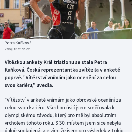
Baseball a softbal
Soutěže
Basketbal
Historické návraty
Biatlon
Aplikace ČT sport
Petra Kuříková
Boby a skeleton
AZ kvíz
Zdroj:
triatlon.cz
Box
Vítězkou ankety Král triatlonu se stala Petra
Kuříková. Česká reprezentantka zvítězila v anketě
Curling
poprvé. "Vítězství vnímám jako ocenění za celou
svou kariéru," uvedla.
Dostihy
"Vítězství v anketě vnímám jako obrovské ocenění za
Florbal
celou svou kariéru. Všechno úsilí jsem směřovala k
olympijskému závodu, který pro mě byl absolutním
Futsal
vrcholem tohoto roku. S 30. místem jsem sice nebyla
úplně spokojená, ale vím, že jsem pro výsledek v Tokiu
Golf