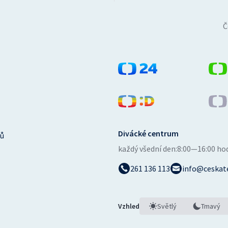
Č
Divácké centrum
ů
každý všední den:
8:00—16:00 ho
261 136 113
info@ceskate
Vzhled
Světlý
Tmavý