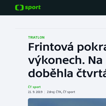
POPULÁRNÍ
DALŠÍ SPORTY
Fotbal
Americký fotbal
TRIATLON
Frintová pokr
Hokej
Baseball a softbal
výkonech. Na 
Tenis
Basketbal
Atletika
doběhla čtvrt
Biatlon
Cyklistika
Boby a skeleton
ČT sport
21. 9. 2019
|
Zdroj:
ČTK
,
ČT sport
Box