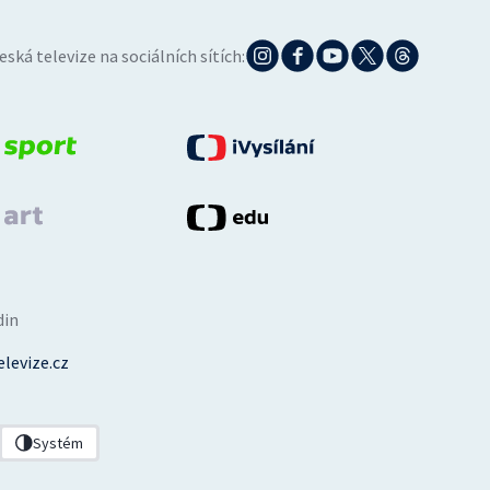
eská televize na sociálních sítích:
din
levize.cz
Systém