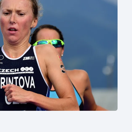
Moderní pětiboj
Triatlon
Motorsport
Veslování
Olympijské hry
Vodní slalom
Parasport
Volejbal
Plavání
Ostatní
Plážový volejbal