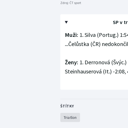
Zdroj:
ČT sport
SP v t
Muži:
1. Silva (Portug.) 1:54
...Čelůstka (ČR) nedokončil
Ženy:
1. Derronová (Švýc.) 2
Steinhauserová (It.) -2:08,
ŠTÍTKY
Triatlon