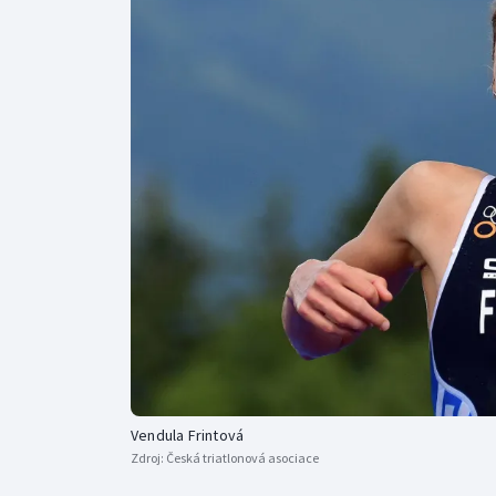
Curling
Dostihy
Florbal
Futsal
Golf
Gymnastika
Vendula Frintová
Zdroj:
Česká triatlonová asociace