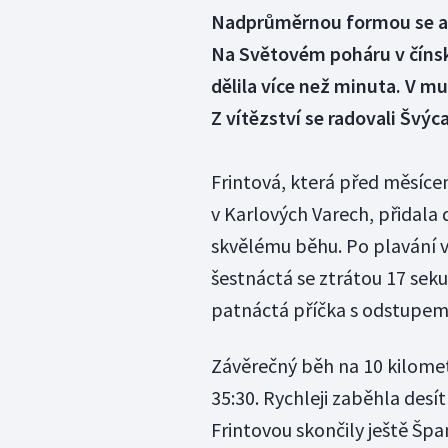
Nadprůměrnou formou se akt
Na Světovém poháru v čínské
dělila více než minuta. V m
Z vítězství se radovali Švýc
Frintová, která před měsíce
v Karlových Varech, přidala d
skvělému běhu. Po plavání 
šestnáctá se ztrátou 17 sekun
patnáctá příčka s odstupem t
Závěrečný běh na 10 kilomet
35:30. Rychleji zaběhla desí
Frintovou skončily ještě Špa