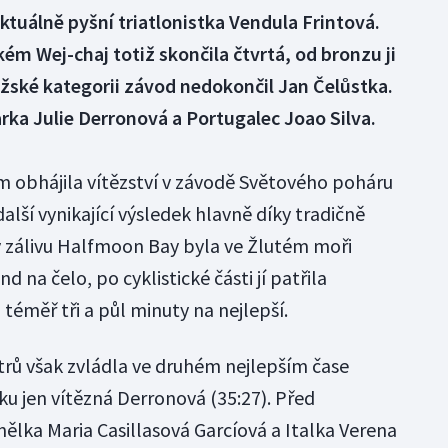
uálně pyšní triatlonistka Vendula Frintová.
m Wej-chaj totiž skončila čtvrtá, od bronzu ji
užské kategorii závod nedokončil Jan Čelůstka.
arka Julie Derronová a Portugalec Joao Silva.
m obhájila vítězství v závodě Světového poháru
alší vynikající výsledek hlavně díky tradičně
v zálivu Halfmoon Bay byla ve Žlutém moři
d na čelo, po cyklistické části jí patřila
éměř tři a půl minuty na nejlepší.
rů však zvládla ve druhém nejlepším čase
tku jen vítězná Derronová (35:27). Před
nělka Maria Casillasová Garcíová a Italka Verena