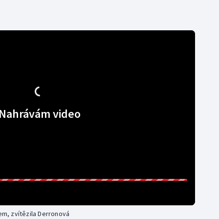
Nahrávám video
tem, zvítězila Derronová