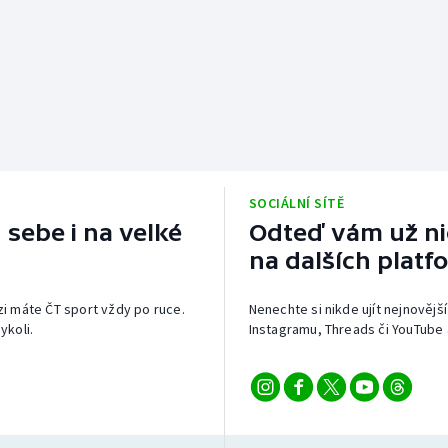
SOCIÁLNÍ SÍTĚ
 sebe i na velké
Odteď vám už nic
na dalších platf
izi máte ČT sport vždy po ruce.
Nenechte si nikde ujít nejnovější
ykoli.
Instagramu, Threads či YouTube 