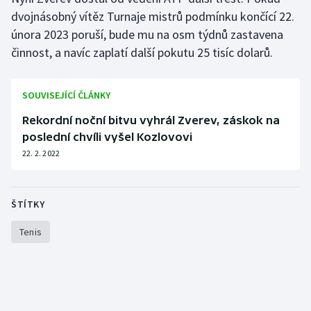
dvojnásobný vítěz Turnaje mistrů podmínku končící 22.
Olympijské hry
února 2023 poruší, bude mu na osm týdnů zastavena
činnost, a navíc zaplatí další pokutu 25 tisíc dolarů.
Parasport
Plavání
SOUVISEJÍCÍ ČLÁNKY
Rekordní noční bitvu vyhrál Zverev, záskok na
Plážový volejbal
poslední chvíli vyšel Kozlovovi
Ragby
22. 2. 2022
Rychlobruslení
ŠTÍTKY
Rychlostní kanoistika
Tenis
Short track
Sportovní střelba