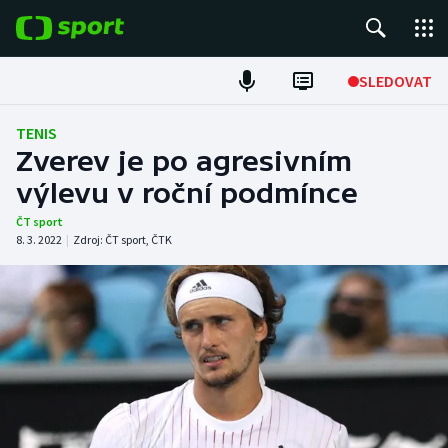
POPULÁRNÍ
SLEDOVAT
Fotbal
TENIS
Zverev je po agresivním
Hokej
výlevu v roční podmínce
Tenis
ČT sport
8. 3. 2022
|
Zdroj:
ČT sport
,
ČTK
Atletika
Cyklistika
DALŠÍ SPORTY
Americký fotbal
NEPŘEHLÉDNĚTE