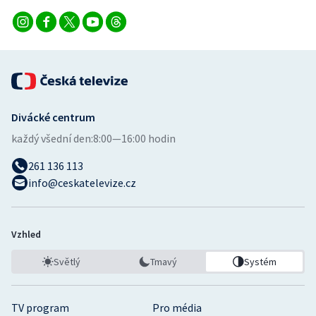
Divácké centrum
každý všední den:
8:00—16:00 hodin
261 136 113
info@ceskatelevize.cz
Vzhled
Světlý
Tmavý
Systém
TV program
Pro média