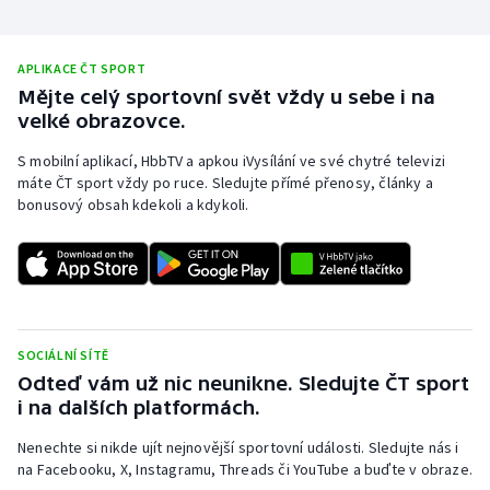
Stolní tenis
Triatlon
APLIKACE ČT SPORT
Mějte celý sportovní svět vždy u sebe i na
velké obrazovce.
Veslování
S mobilní aplikací, HbbTV a apkou iVysílání ve své chytré televizi
Vodní slalom
máte ČT sport vždy po ruce. Sledujte přímé přenosy, články a
bonusový obsah kdekoli a kdykoli.
Volejbal
Ostatní
SOCIÁLNÍ SÍTĚ
Odteď vám už nic neunikne. Sledujte ČT sport
i na dalších platformách.
Nenechte si nikde ujít nejnovější sportovní události. Sledujte nás i
na Facebooku, X, Instagramu, Threads či YouTube a buďte v obraze.