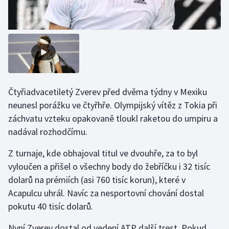
Gymnastika
Házená
Jezdectví
Čtyřiadvacetiletý Zverev před dvěma týdny v Mexiku
Judo
neunesl porážku ve čtyřhře. Olympijský vítěz z Tokia při
záchvatu vzteku opakovaně tloukl raketou do umpiru a
Krasobruslení
nadával rozhodčímu.
Lezení
Z turnaje, kde obhajoval titul ve dvouhře, za to byl
vyloučen a přišel o všechny body do žebříčku i 32 tisíc
Lyže a snowboard
dolarů na prémiích (asi 760 tisíc korun), které v
Acapulcu uhrál. Navíc za nesportovní chování dostal
Moderní pětiboj
pokutu 40 tisíc dolarů.
Motorsport
Nyní Zverev dostal od vedení ATP další trest. Pokud