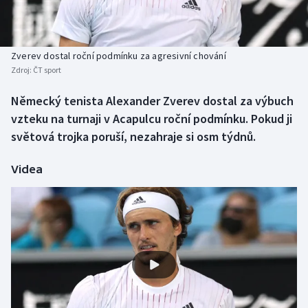
Baseball a softbal
Soutěže
Basketbal
Historické návraty
Zverev dostal roční podmínku za agresivní chování
Zdroj:
ČT sport
Biatlon
Aplikace ČT sport
Německý tenista Alexander Zverev dostal za výbuch
Boby a skeleton
AZ kvíz
vzteku na turnaji v Acapulcu roční podmínku. Pokud ji
světová trojka poruší, nezahraje si osm týdnů.
Box
Videa
Curling
Dostihy
Florbal
Futsal
Golf