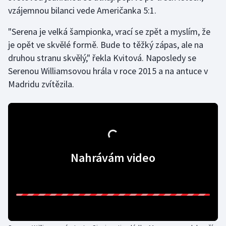
vzájemnou bilanci vede Američanka 5:1.
Olympijské hry
"Serena je velká šampionka, vrací se zpět a myslím, že
Parasport
je opět ve skvělé formě. Bude to těžký zápas, ale na
druhou stranu skvělý," řekla Kvitová. Naposledy se
Plavání
Serenou Williamsovou hrála v roce 2015 a na antuce v
Madridu zvítězila.
Plážový volejbal
Ragby
Rychlobruslení
Nahrávám video
Rychlostní kanoistika
Short track
Sportovní střelba