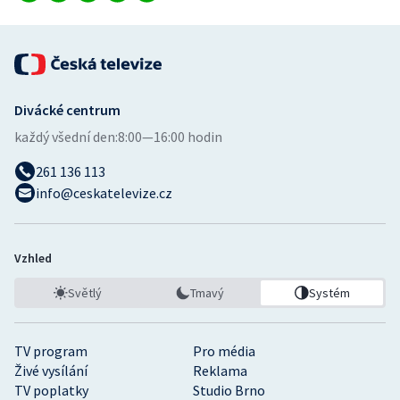
Divácké centrum
každý všední den:
8:00—16:00 hodin
261 136 113
info@ceskatelevize.cz
Vzhled
Světlý
Tmavý
Systém
TV program
Pro média
Živé vysílání
Reklama
TV poplatky
Studio Brno