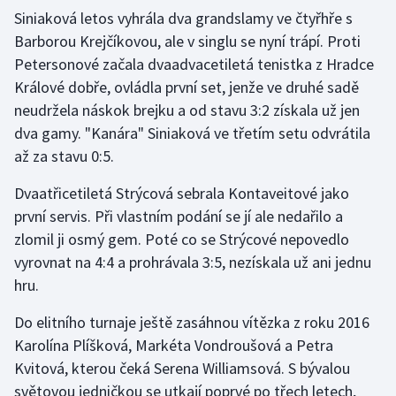
Siniaková letos vyhrála dva grandslamy ve čtyřhře s
Barborou Krejčíkovou, ale v singlu se nyní trápí. Proti
Gymnastika
Petersonové začala dvaadvacetiletá tenistka z Hradce
Házená
Králové dobře, ovládla první set, jenže ve druhé sadě
neudržela náskok brejku a od stavu 3:2 získala už jen
Jezdectví
dva gamy. "Kanára" Siniaková ve třetím setu odvrátila
až za stavu 0:5.
Judo
Dvaatřicetiletá Strýcová sebrala Kontaveitové jako
Krasobruslení
první servis. Při vlastním podání se jí ale nedařilo a
zlomil ji osmý gem. Poté co se Strýcové nepovedlo
Lezení
vyrovnat na 4:4 a prohrávala 3:5, nezískala už ani jednu
hru.
Lyže a snowboard
Do elitního turnaje ještě zasáhnou vítězka z roku 2016
Moderní pětiboj
Karolína Plíšková, Markéta Vondroušová a Petra
Kvitová, kterou čeká Serena Williamsová. S bývalou
Motorsport
světovou jedničkou se utkají poprvé po třech letech,