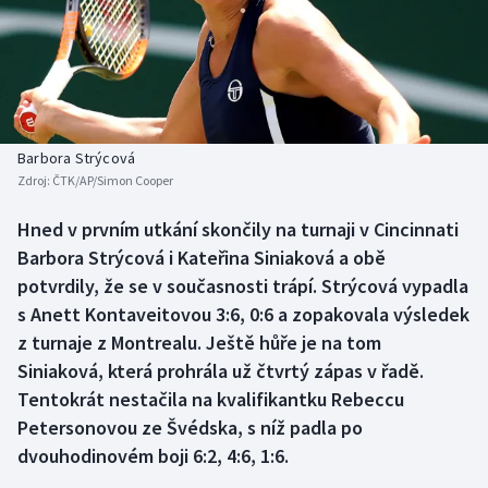
Baseball a softbal
Soutěže
Basketbal
Historické návraty
Biatlon
Aplikace ČT sport
Barbora Strýcová
Boby a skeleton
AZ kvíz
Zdroj:
ČTK/AP/Simon Cooper
Box
Hned v prvním utkání skončily na turnaji v Cincinnati
Barbora Strýcová i Kateřina Siniaková a obě
Curling
potvrdily, že se v současnosti trápí. Strýcová vypadla
s Anett Kontaveitovou 3:6, 0:6 a zopakovala výsledek
Dostihy
z turnaje z Montrealu. Ještě hůře je na tom
Siniaková, která prohrála už čtvrtý zápas v řadě.
Florbal
Tentokrát nestačila na kvalifikantku Rebeccu
Petersonovou ze Švédska, s níž padla po
Futsal
dvouhodinovém boji 6:2, 4:6, 1:6.
Golf