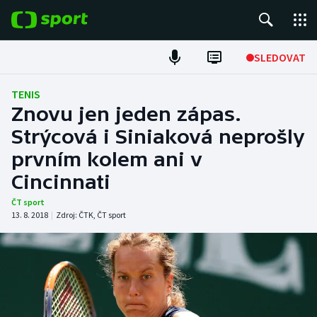
POPULÁRNÍ
SLEDOVAT
Fotbal
TENIS
Znovu jen jeden zápas.
Hokej
Strýcová i Siniaková neprošly
prvním kolem ani v
Tenis
Cincinnati
Atletika
ČT sport
13. 8. 2018
|
Zdroj:
ČTK
,
ČT sport
Cyklistika
DALŠÍ SPORTY
Americký fotbal
NEPŘEHLÉDNĚTE