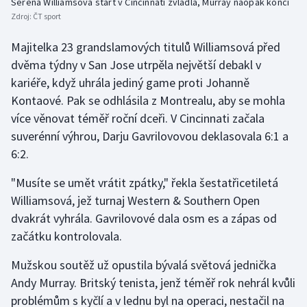
Serena Williamsová start v Cincinnati zvládla, Murray naopak končí
Stolní tenis
Zdroj:
ČT sport
Triatlon
Majitelka 23 grandslamových titulů Williamsová před
dvěma týdny v San Jose utrpěla největší debakl v
Veslování
kariéře, když uhrála jediný game proti Johanně
Kontaové. Pak se odhlásila z Montrealu, aby se mohla
Vodní slalom
více věnovat téměř roční dceři. V Cincinnati začala
suverénní výhrou, Darju Gavrilovovou deklasovala 6:1 a
Volejbal
6:2.
Ostatní
"Musíte se umět vrátit zpátky," řekla šestatřicetiletá
Williamsová, jež turnaj Western & Southern Open
dvakrát vyhrála. Gavrilovové dala osm es a zápas od
začátku kontrolovala.
Mužskou soutěž už opustila bývalá světová jednička
Andy Murray. Britský tenista, jenž téměř rok nehrál kvůli
problémům s kyčlí a v lednu byl na operaci, nestačil na