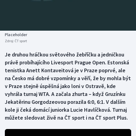
Baseball a softbal
Soutěže
Basketbal
Historické návraty
Biatlon
Aplikace ČT sport
Placeholder
Zdroj:
ČT sport
Boby a skeleton
AZ kvíz
Je druhou hráčkou světového žebříčku a jedničkou
právě probíhajícího Livesport Prague Open. Estonská
Box
tenistka Anett Kontaveitová je v Praze poprvé, ale
Curling
na Česko má dobré vzpomínky a věří, že by mohla být
v Praze stejně úspěšná jako loni v Ostravě, kde
Dostihy
vyhrála turnaj WTA. A začala zhurta – když Gruzínku
Jekatěrinu Gorgodzeovou porazila 6:0, 6:1. V dalším
Florbal
kole ji čeká domácí juniorka Lucie Havlíčková. Turnaj
můžete sledovat živě na ČT sport i na ČT sport Plus.
Futsal
Golf