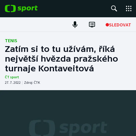
POPULÁRNÍ
SLEDOVAT
Fotbal
TENIS
Zatím si to tu užívám, říká
Hokej
největší hvězda pražského
turnaje Kontaveitová
Tenis
ČT sport
Atletika
27. 7. 2022
|
Zdroj:
ČTK
Cyklistika
DALŠÍ SPORTY
Americký fotbal
NEPŘEHLÉDNĚTE