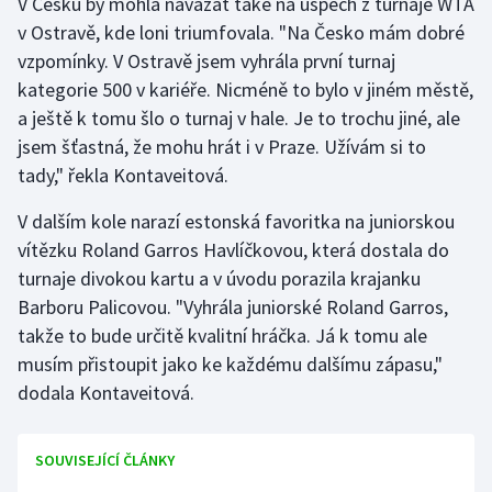
V Česku by mohla navázat také na úspěch z turnaje WTA
Stolní tenis
v Ostravě, kde loni triumfovala. "Na Česko mám dobré
vzpomínky. V Ostravě jsem vyhrála první turnaj
Triatlon
kategorie 500 v kariéře. Nicméně to bylo v jiném městě,
a ještě k tomu šlo o turnaj v hale. Je to trochu jiné, ale
Veslování
jsem šťastná, že mohu hrát i v Praze. Užívám si to
tady," řekla Kontaveitová.
Vodní slalom
V dalším kole narazí estonská favoritka na juniorskou
Volejbal
vítězku Roland Garros Havlíčkovou, která dostala do
turnaje divokou kartu a v úvodu porazila krajanku
Ostatní
Barboru Palicovou. "Vyhrála juniorské Roland Garros,
takže to bude určitě kvalitní hráčka. Já k tomu ale
musím přistoupit jako ke každému dalšímu zápasu,"
dodala Kontaveitová.
SOUVISEJÍCÍ ČLÁNKY