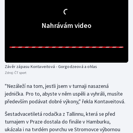
Gymnastika
Nahrávám video
Házená
Jezdectví
Judo
Závěr zápasu Kontaveitová - Gorgodzeová a ohlas
Krasobruslení
Zdroj:
ČT sport
Lezení
"Nezáleží na tom, jestli jsem v turnaji nasazená
jednička. Pro to, abyste v něm uspěli a vyhráli, musíte
Lyže a snowboard
především podávat dobré výkony," řekla Kontaveitová.
Šestadvacetiletá rodačka z Tallinnu, která se před
Moderní pětiboj
turnajem v Praze dostala do finále v Hamburku,
Motorsport
ukázala i na tvrdém povrchu ve Stromovce výbornou