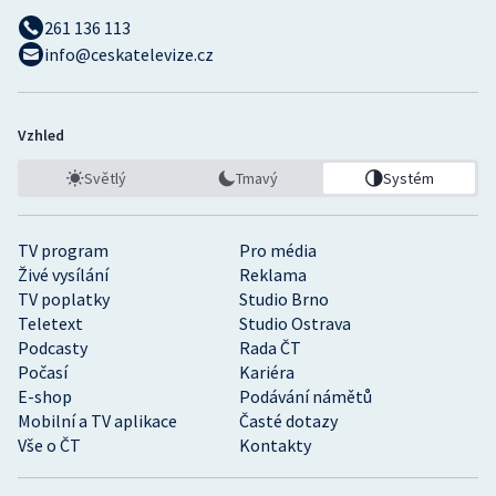
261 136 113
info@ceskatelevize.cz
Vzhled
Světlý
Tmavý
Systém
TV program
Pro média
Živé vysílání
Reklama
TV poplatky
Studio Brno
Teletext
Studio Ostrava
Podcasty
Rada ČT
Počasí
Kariéra
E-shop
Podávání námětů
Mobilní a TV aplikace
Časté dotazy
Vše o ČT
Kontakty