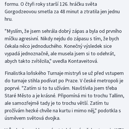
formu. O čtyři roky starší 126. hráčku světa
Olympijské hry
Gorgodzeovou smetla za 48 minut a ztratila jen jednu
hru.
Parasport
"Myslím, že jsem sehrála dobrý zápas a byla od prvního
Plavání
míčku agresivní. Nikdy nejdu do zápasu s tím, že bych
čekala něco jednoduchého. Konečný výsledek sice
Plážový volejbal
vypadá jednoznačně, ale musela jsem si to odehrát,
abych takto zvítězila," uvedla Kontaveitová.
Ragby
Finalistka loňského Turnaje mistryň se už před vstupem
Rychlobruslení
do turnaje stihla podívat po Praze. V české metropoli je
poprvé. "Zatím si to tu užívám. Navštívila jsem třeba
Rychlostní kanoistika
Staré Město a je krásné. Připomíná mi to trochu Tallinn,
ale samozřejmě tady je to trochu větší. Zatím tu
Short track
prožívám hezké chvíle na kurtu i mimo něj," podotkla s
úsměvem světová dvojka.
Sportovní střelba