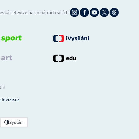
eská televize na sociálních sítích:
din
levize.cz
Systém