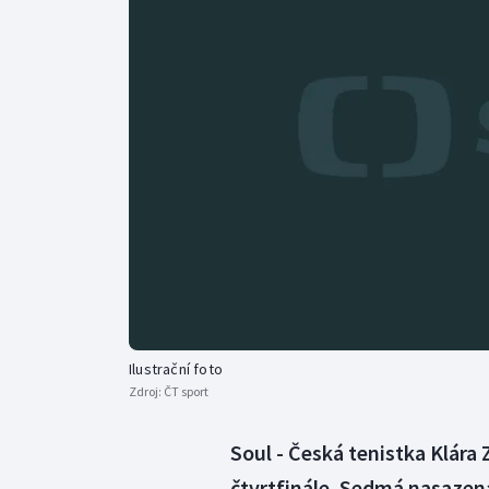
Curling
Dostihy
Florbal
Futsal
Golf
Gymnastika
Ilustrační foto
Zdroj:
ČT sport
Soul - Česká tenistka Klára
čtvrtfinále. Sedmá nasazen