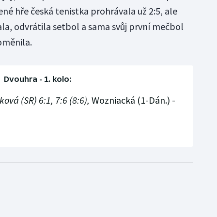
né hře česká tenistka prohrávala už 2:5, ale
la, odvrátila setbol a sama svůj první mečbol
oměnila.
Dvouhra - 1. kolo:
ová (SR) 6:1, 7:6 (8:6),
Wozniacká (1-Dán.) -