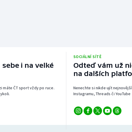
SOCIÁLNÍ SÍTĚ
 sebe i na velké
Odteď vám už nic
na dalších platf
izi máte ČT sport vždy po ruce.
Nenechte si nikde ujít nejnovější
ykoli.
Instagramu, Threads či YouTube 