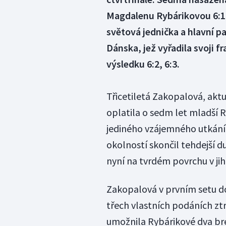
Magdalenu Rybárikovou 6:1 a
světová jednička a hlavní p
Dánska, jež vyřadila svoji
výsledku 6:2, 6:3.
Třicetiletá Zakopalová, akt
oplatila o sedm let mladší 
jediného vzájemného utkání
okolností skončil tehdejší 
nyní na tvrdém povrchu v ji
Zakopalová v prvním setu dom
třech vlastních podáních ztra
umožnila Rybárikové dva brej