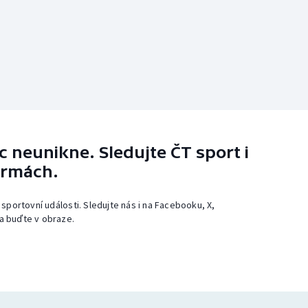
 neunikne. Sledujte ČT sport i
ormách.
 sportovní události. Sledujte nás i na Facebooku, X,
a buďte v obraze.