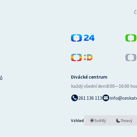
Č
Divácké centrum
ů
každý všední den:
8:00—16:00 ho
261 136 113
info@ceskate
Vzhled
Světlý
Tmavý