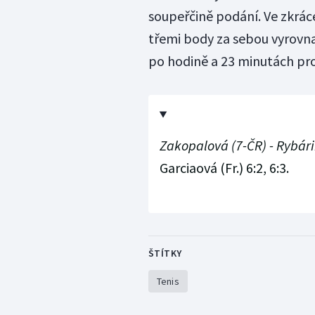
soupeřčině podání. Ve zkráce
třemi body za sebou vyrovna
po hodině a 23 minutách pr
Zakopalová (7-ČR) - Rybárik
Garciaová (Fr.) 6:2, 6:3.
ŠTÍTKY
Tenis