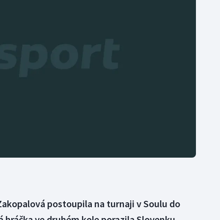
Moderní pětiboj
Triatlon
Motorsport
Veslování
Olympijské hry
Vodní slalom
Parasport
Volejbal
Plavání
Ostatní
Plážový volejbal
 Zakopalová postoupila na turnaji v Soulu do
á hráčka ve druhém kole porazila Slovenku