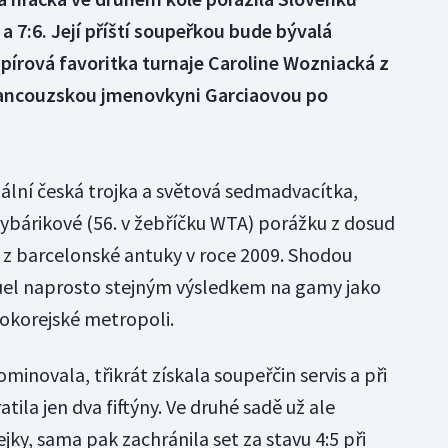
 7:6. Její příští soupeřkou bude bývalá
apírová favoritka turnaje Caroline Wozniacká z
 francouzskou jmenovkyni Garciaovou po
uální česká trojka a světová sedmadvacítka,
Rybárikové (56. v žebříčku WTA) porážku z dosud
 z barcelonské antuky v roce 2009. Shodou
duel naprosto stejným výsledkem na gamy jako
hokorejské metropoli.
inovala, třikrát získala soupeřčin servis a při
tila jen dva fiftýny. Ve druhé sadě už ale
ky, sama pak zachránila set za stavu 4:5 při