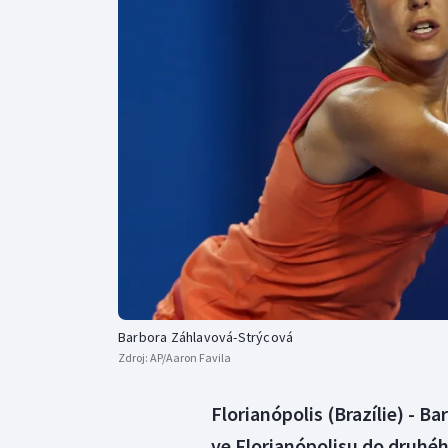
Curling
Dostihy
Florbal
Futsal
Golf
Gymnastika
Barbora Záhlavová-Strýcová
Zdroj:
AP/Aaron Favila
Florianópolis (Brazílie) - B
ve Florianópolisu do druhé