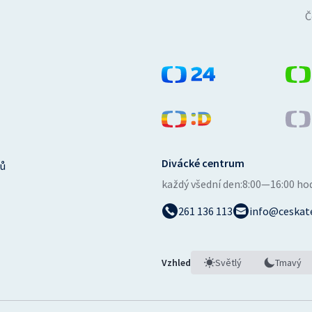
Č
Divácké centrum
ů
každý všední den:
8:00—16:00 ho
261 136 113
info@ceskate
Vzhled
Světlý
Tmavý