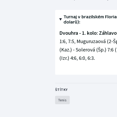
Turnaj v brazilském Flori
dolarů):
Dvouhra - 1. kolo:
Záhlavo
1:6, 7:5, Muguruzaová (2-Šp
(Kaz.) - Solerová (Šp.) 7:6 
(Izr.) 4:6, 6:0, 6:3.
ŠTÍTKY
Tenis