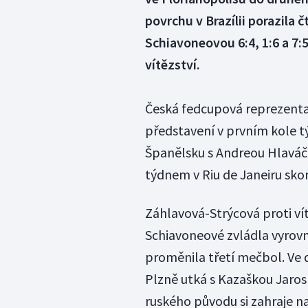
povrchu v Brazílii porazila
Schiavoneovou 6:4, 1:6 a 7:5
vítězství.
Česká fedcupová reprezenta
představení v prvním kole t
Španělsku s Andreou Hlaváčk
týdnem v Riu de Janeiru skon
Záhlavová-Strýcová proti ví
Schiavoneové zvládla vyrovn
proměnila třetí mečbol. Ve
Plzně utká s Kazaškou Jaros
ruského původu si zahraje 