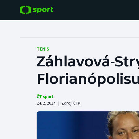
POPULÁRNÍ
DALŠÍ SPORTY
Fotbal
Americký fotbal
TENIS
Záhlavová-Str
Hokej
Baseball a softbal
Florianópolis
Tenis
Basketbal
Atletika
Biatlon
ČT sport
24. 2. 2014
|
Zdroj:
ČTK
Cyklistika
Boby a skeleton
Box