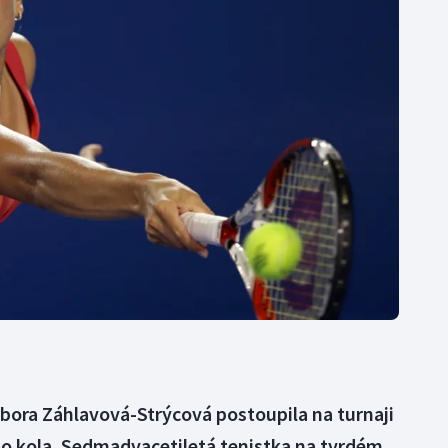
Moderní pětiboj
Triatlon
Motorsport
Veslování
Olympijské hry
Vodní slalom
Parasport
Volejbal
Plavání
Ostatní
Plážový volejbal
arbora Záhlavová-Strýcová postoupila na turnaji
ho kola. Sedmadvacetiletá tenistka na tvrdém