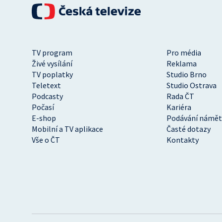
TV program
Pro média
Živé vysílání
Reklama
TV poplatky
Studio Brno
Teletext
Studio Ostrava
Podcasty
Rada ČT
Počasí
Kariéra
E-shop
Podávání námět
Mobilní a TV aplikace
Časté dotazy
Vše o ČT
Kontakty