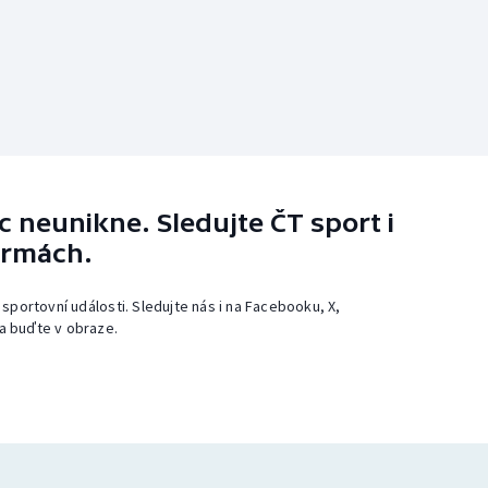
 neunikne. Sledujte ČT sport i
ormách.
 sportovní události. Sledujte nás i na Facebooku, X,
a buďte v obraze.