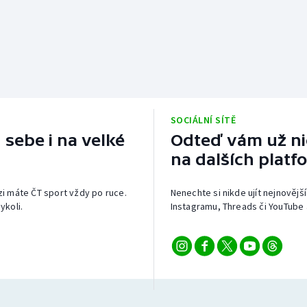
SOCIÁLNÍ SÍTĚ
 sebe i na velké
Odteď vám už nic
na dalších platf
izi máte ČT sport vždy po ruce.
Nenechte si nikde ujít nejnovější
ykoli.
Instagramu, Threads či YouTube 