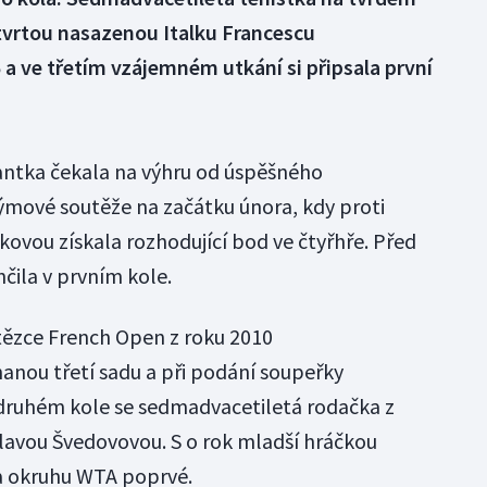
 čtvrtou nasazenou Italku Francescu
 a ve třetím vzájemném utkání si připsala první
ntka čekala na výhru od úspěšného
ýmové soutěže na začátku února, kdy proti
ovou získala rozhodující bod ve čtyřhře. Před
čila v prvním kole.
tězce French Open z roku 2010
anou třetí sadu a při podání soupeřky
 druhém kole se sedmadvacetiletá rodačka z
lavou Švedovovou. S o rok mladší hráčkou
na okruhu WTA poprvé.