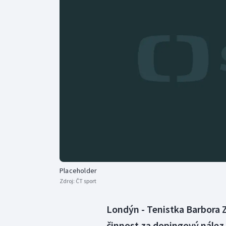
Curling
Dostihy
Florbal
Futsal
Golf
Gymnastika
Placeholder
Zdroj:
ČT sport
Londýn - Tenistka Barbora 
činnost za dopingový nález