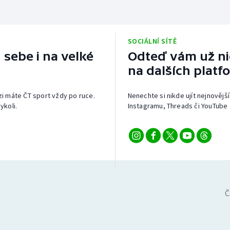
SOCIÁLNÍ SÍTĚ
 sebe i na velké
Odteď vám už nic
na dalších platf
izi máte ČT sport vždy po ruce.
Nenechte si nikde ujít nejnovější
ykoli.
Instagramu, Threads či YouTube 
Č