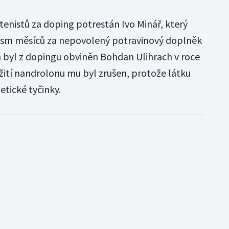
tenistů za doping potrestán Ivo Minář, který
 osm měsíců za nepovolený potravinový doplněk
m byl z dopingu obviněn Bohdan Ulihrach v roce
užití nandrolonu mu byl zrušen, protože látku
tické tyčinky.