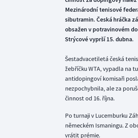
Mezinárodní tenisové feder
sibutramin. Česká hráčka zám
obsažen v potravinovém dop
Strýcové vyprší 15. dubna.
Šestadvacetiletá česká tenis
žebříčku WTA, vypadla na tur
antidopingoví komisaři posla
nezpochybnila, ale za poruš
činnost od 16. října.
Po turnaji v Lucemburku Záh
německém Ismaningu. Z obou 
vrátit prémie.