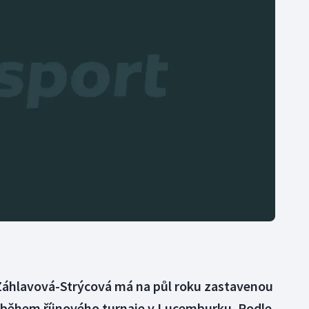
Moderní pětiboj
Triatlon
Motorsport
Veslování
Olympijské hry
Vodní slalom
Parasport
Volejbal
Plavání
Ostatní
Plážový volejbal
Záhlavová-Strýcová má na půl roku zastavenou
 během říjnového turnaje v Lucemburku. Podle