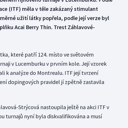
ace (ITF) měla v těle zakázaný stimulant
ěrné užití látky popřela, podle její verze byl
lňku Acai Berry Thin. Trest Záhlavové-
tka, které patří 124. místo ve světovém
naji v Lucemburku v prvním kole. Její vzorek
li k analýze do Montrealu. ITF její tvrzení
ení dopingových pravidel jí zpětně zastavila
lavová-Strýcová nastoupila ještě na akci ITF v
turnajů nyní byla diskvalifikována a musí