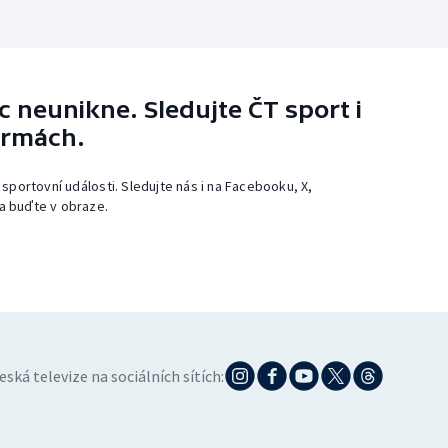
 neunikne. Sledujte ČT sport i
ormách.
 sportovní události. Sledujte nás i na Facebooku, X,
a buďte v obraze.
eská televize na sociálních sítích: