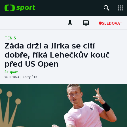
POPULÁRNÍ
SLEDOVAT
Fotbal
TENIS
Záda drží a Jirka se cítí
Hokej
dobře, říká Lehečkův kouč
před US Open
Tenis
ČT sport
Atletika
26. 8. 2024
|
Zdroj:
ČTK
Cyklistika
DALŠÍ SPORTY
Americký fotbal
NEPŘEHLÉDNĚTE