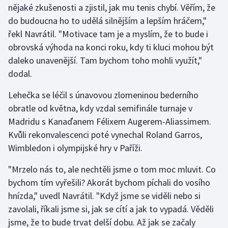
nějaké zkušenosti a zjistil, jak mu tenis chybí. Věřím, že
do budoucna ho to udělá silnějším a lepším hráčem,"
Gymnastika
řekl Navrátil. "Motivace tam je a myslím, že to bude i
obrovská výhoda na konci roku, kdy ti kluci mohou být
Házená
daleko unavenější. Tam bychom toho mohli využít,"
Jezdectví
dodal.
Lehečka se léčil s únavovou zlomeninou bederního
Judo
obratle od května, kdy vzdal semifinále turnaje v
Madridu s Kanaďanem Félixem Augerem-Aliassimem.
Krasobruslení
Kvůli rekonvalescenci poté vynechal Roland Garros,
Lezení
Wimbledon i olympijské hry v Paříži.
"Mrzelo nás to, ale nechtěli jsme o tom moc mluvit. Co
Lyže a snowboard
bychom tím vyřešili? Akorát bychom píchali do vosího
Moderní pětiboj
hnízda," uvedl Navrátil. "Když jsme se viděli nebo si
zavolali, říkali jsme si, jak se cítí a jak to vypadá. Věděli
Motorsport
jsme, že to bude trvat delší dobu. Až jak se začaly