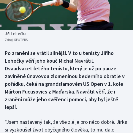
Baseball a softbal
Soutěže
Basketbal
Historické návraty
Biatlon
Aplikace ČT sport
Jiří Lehečka
Zdroj:
REUTERS
Boby a skeleton
AZ kvíz
Po zranění se vrátil silnější. V to u tenisty Jiřího
Lehečky věří jeho kouč Michal Navrátil.
Box
Dvaadvacetiletého tenistu, který je už po pauze
Curling
zaviněné únavovou zlomeninou bederního obratle v
pořádku, čeká na grandslamovém US Open v 1. kole
Dostihy
Márton Fucusovics z Maďarska. Navrátil věří, že i
zranění může jeho svěřenci pomoci, aby byl ještě
Florbal
lepší.
Futsal
"Jsem nastavený tak, že vše zlé je pro něco dobré. Jirka
si vyzkoušel život obyčejného člověka, to mu dalo
Golf