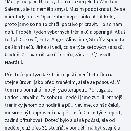
"Měli jsme plán B, že bychom možná jeli do Winston-
Stolní tenis
Salemu, ale to nemělo smysl. Musím podotknout, že se
nám tady na US Open zatím nepodařilo uhrát kolo,
Triatlon
proto jsme se na to chtěli poctivě připravit. To se nám
daří. Proběhl týden výborných tréninků a sparingů. Ať už
Veslování
to byl Djokovič, Fritz, Auger-Aliassime, Struff a spousta
Vodní slalom
dalších hráčů. Jirka si vedl, co se týče setových zápasů,
kladně. Zdravotně se cítí dobře, záda drží," uvedl
Volejbal
Navrátil.
Přestože po fyzické stránce ještě není Lehečka na
Ostatní
stejné úrovni jako před zraněním, stále se posouvá. V
tom mu pomáhá i nový fyzioterapeut, Portugalec
Carlos Carvalho. "V sobotu i neděli jsme zvolili jemnější
tréninky jenom po hodině a půl. Nevíme, co nás čeká,
musíme být připravení i na pět setů. Co se týče teplot,
začíná přituhovat. Doteď bylo slušné počasí, ale od
neděle je už přes 31 stupňů, v pondělí má být stejně a