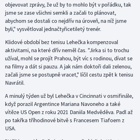
objevovat zprávy, že už by to mohlo být v pořádku, tak
Olympijské hry
jsme se zase všichni semkli a začali to plánovat,
abychom se dostali co nejdřív na úroveň, na níž jsme
Parasport
byli," vysvětloval jednačtyřicetiletý trenér.
Plavání
Klidové období bez tenisu Lehečka kompenzoval
aktivitami, na které dřív neměl čas. "Jirka si to trochu
Plážový volejbal
užíval, mohl se projít Prahou, být víc s rodinou, dívat se
na filmy a dát si pauzu. A jak nám doktoři dali zelenou,
Ragby
začali jsme se postupně vracet," líčil cestu zpět k tenisu
Navrátil.
Rychlobruslení
A minulý týden už byl Lehečka v Cincinnati v osmifinále,
Rychlostní kanoistika
když porazil Argentince Mariana Navoneho a také
vítěze US Open z roku 2021 Daniila Medvěděva. Padl až
Short track
po takřka tříhodinové bitvě s Francesem Tiafoem z
USA.
Sportovní střelba