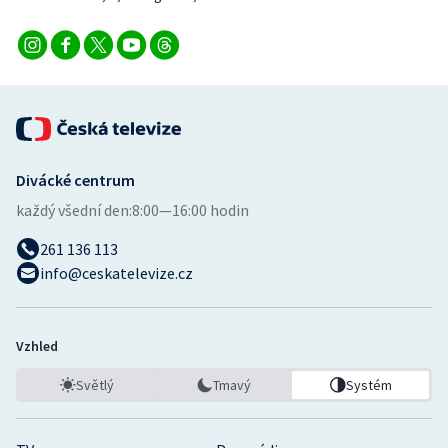
Divácké centrum
každý všední den:
8:00—16:00 hodin
261 136 113
info@ceskatelevize.cz
Vzhled
Světlý
Tmavý
Systém