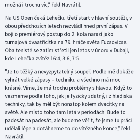
možná i trochu víc," řekl Navrátil.
Na US Open čeká Lehečku třetí start v hlavní soutěži, v
obou předchozích letech nezvládl hned první zápas. V
boji o premiérový postup do 2. kola narazí jako
turnajová dvaatřicítka na 79. hráče světa Fucsovicse.
Oba tenisté se zatím střetli jen letos v únoru v Dubaji,
kde Lehečka zvítězil 6:4, 3:6, 7:5.
"Je to těžký a nevyzpytatelný soupeř. Podle mě dokáže
vyhrát velké zápasy – techniku a všechno má moc
krásné. Víme, že má trochu problémy s hlavou. Když to
vezmeme podle toho, jak je fyzicky zdatný, i z hlediska
techniky, tak by měl být nonstop kolem dvacítky na
světě. Ale místo toho tam létá v periodách. Bude to
padesát na padesát, ale budeme věřit, že jsme tu práci
udělali lépe a dotáhneme to do vítězného konce," řekl
Navrátil.