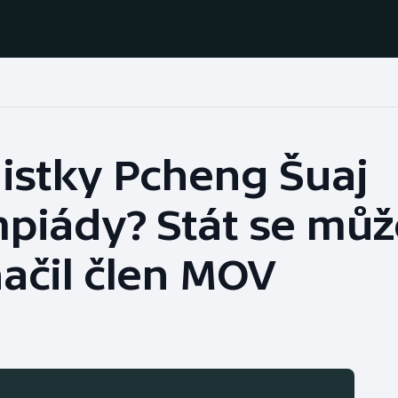
Házená
Ragby
nistky Pcheng Šuaj
Jezdectví
Rychlobruslení
piády? Stát se můž
Rychlostní
Judo
kanoistika
ačil člen MOV
Krasobruslení
Short track
Lezení
Sportovní střelba
Lyže a snowboard
Stolní tenis