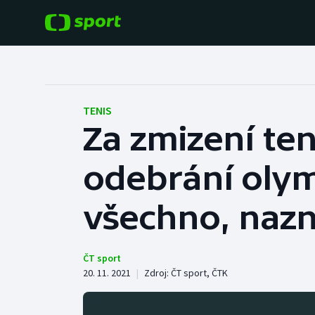
POPULÁRNÍ
DALŠÍ SPORTY
Fotbal
Americký fotbal
TENIS
Za zmizení te
Hokej
Baseball a softbal
odebrání olym
Tenis
Basketbal
Atletika
všechno, nazn
Biatlon
Cyklistika
Boby a skeleton
ČT sport
20. 11. 2021
|
Zdroj:
ČT sport
,
ČTK
Box