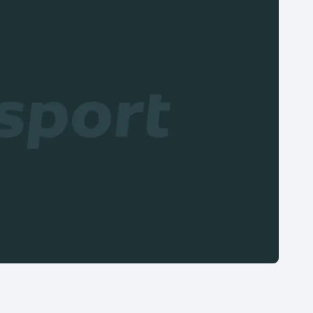
Moderní pětiboj
Triatlon
Motorsport
Veslování
Olympijské hry
Vodní slalom
Parasport
Volejbal
Plavání
Ostatní
Plážový volejbal