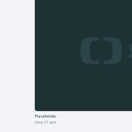
Curling
Dostihy
Florbal
Futsal
Golf
Gymnastika
Placeholder
Zdroj:
ČT sport