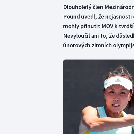
Dlouholetý člen Mezinárod
Pound uvedl, že nejasnosti 
mohly přinutit MOV k tvrdší
Nevyloučil ani to, že důsle
únorových zimních olympijs