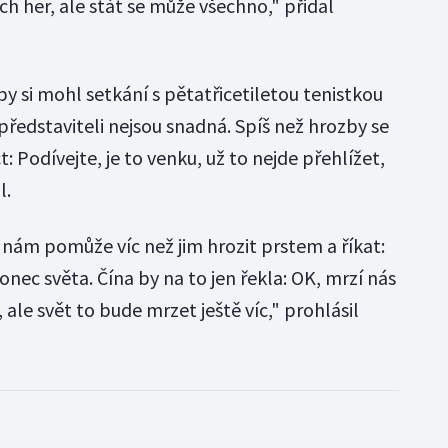
h her, ale stát se může všechno," přidal
y si mohl setkání s pětatřicetiletou tenistkou
 představiteli nejsou snadná. Spíš než hrozby se
t: Podívejte, je to venku, už to nejde přehlížet,
l.
 nám pomůže víc než jim hrozit prstem a říkat:
nec světa. Čína by na to jen řekla: OK, mrzí nás
ale svět to bude mrzet ještě víc," prohlásil