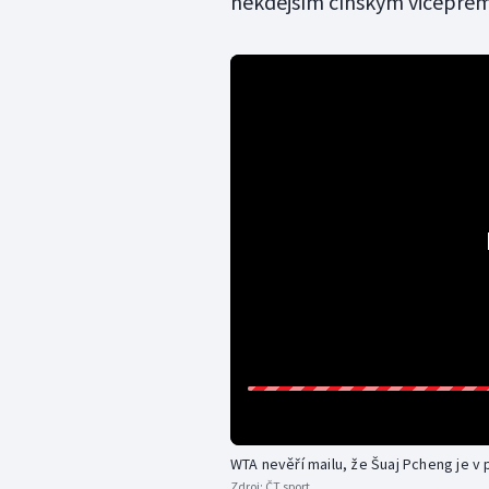
někdejším čínským vicepre
WTA nevěří mailu, že Šuaj Pcheng je v
Zdroj:
ČT sport