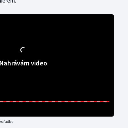
miérem.
Nahrávám video
 pořádku