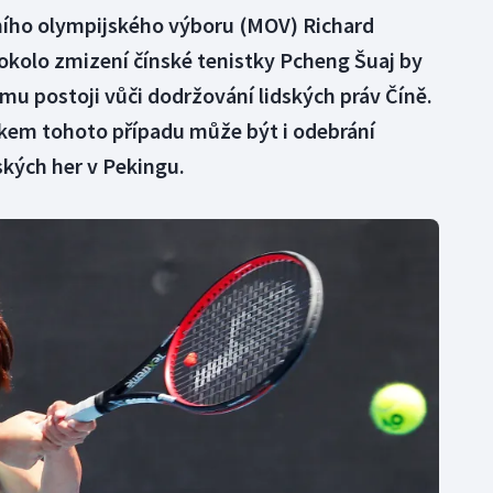
ního olympijského výboru (MOV) Richard
okolo zmizení čínské tenistky Pcheng Šuaj by
mu postoji vůči dodržování lidských práv Číně.
dkem tohoto případu může být i odebrání
kých her v Pekingu.