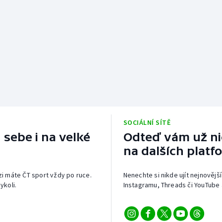
SOCIÁLNÍ SÍTĚ
 sebe i na velké
Odteď vám už nic
na dalších platf
izi máte ČT sport vždy po ruce.
Nenechte si nikde ujít nejnovější
ykoli.
Instagramu, Threads či YouTube 