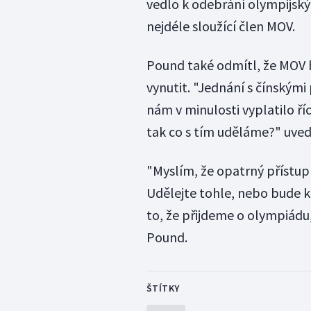
vedlo k odebrání olympijskýc
nejdéle sloužící člen MOV.
Pound také odmítl, že MOV b
vynutit. "Jednání s čínskými
nám v minulosti vyplatilo říc
tak co s tím uděláme?" uved
"Myslím, že opatrný přístup
Udělejte tohle, nebo bude ko
to, že přijdeme o olympiádu, 
Pound.
ŠTÍTKY