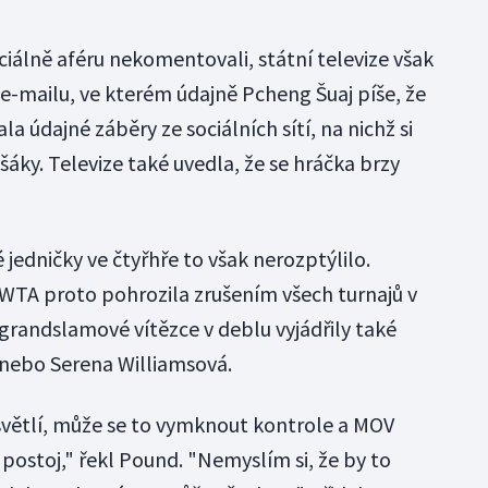
iciálně aféru nekomentovali, státní televize však
z e-mailu, ve kterém údajně Pcheng Šuaj píše, že
la údajné záběry ze sociálních sítí, na nichž si
šáky. Televize také uvedla, že se hráčka brzy
jedničky ve čtyřhře to však nerozptýlilo.
WTA proto pohrozila zrušením všech turnajů v
randslamové vítězce v deblu vyjádřily také
 nebo Serena Williamsová.
větlí, může se to vymknout kontrole a MOV
postoj," řekl Pound. "Nemyslím si, že by to