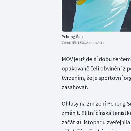
Pcheng Šuaj
Zdroj:
REUTERS/Adnan Abidi
MOV je už delší dobu terčem 
opakovaně čelí obvinění z po
tvrzením, že je sportovní or
zasahovat.
Ohlasy na zmizení Pcheng Š
změnit. Elitní čínská tenistk
začátku listopadu zveřejnila