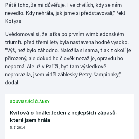
Pétě toho, že mi důvěřuje. I ve chvílích, kdy se nám
Olympijské hry
nevedlo. Kdy nehrála, jak jsme si představovali," řekl
Kotyza.
Parasport
Uvědomoval si, že laťka po prvním wimbledonském
Plavání
triumfu před třemi lety byla nastavena hodně vysoko.
"Výš, než bylo záhodno. Naložila si sama, tlak z okolí je
Plážový volejbal
přirozený, ale dokud ho člověk nezažije, opravdu ho
nepozná. Ale už v Paříži, byť tam výsledkově
Ragby
neprorazila, jsem viděl záblesky Petry-šampionky,"
dodal.
Rychlobruslení
Rychlostní kanoistika
SOUVISEJÍCÍ ČLÁNKY
Kvitová o finále: Jeden z nejlepších zápasů,
Short track
které jsem hrála
5. 7. 2014
Sportovní střelba