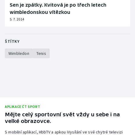
Stolní tenis
Sen je zpátky. Kvitová je po třech letech
wimbledonskou vítězkou
Triatlon
5. 7. 2014
Veslování
ŠTÍTKY
Vodní slalom
Wimbledon
Tenis
Volejbal
Ostatní
APLIKACE ČT SPORT
Mějte celý sportovní svět vždy u sebe i na
velké obrazovce.
S mobilní aplikací, HbbTV a apkou iVysílání ve své chytré televizi