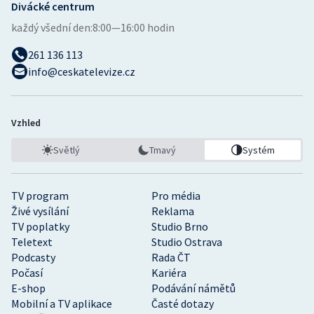
Divácké centrum
každý všední den:
8:00—16:00 hodin
261 136 113
info@ceskatelevize.cz
Vzhled
Světlý
Tmavý
Systém
TV program
Pro média
Živé vysílání
Reklama
TV poplatky
Studio Brno
Teletext
Studio Ostrava
Podcasty
Rada ČT
Počasí
Kariéra
E-shop
Podávání námětů
Mobilní a TV aplikace
Časté dotazy