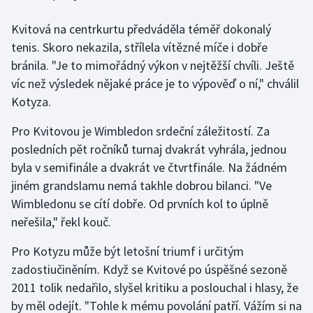
Kvitová na centrkurtu předváděla téměř dokonalý
Gymnastika
tenis. Skoro nekazila, střílela vítězné míče i dobře
bránila. "Je to mimořádný výkon v nejtěžší chvíli. Ještě
Házená
víc než výsledek nějaké práce je to výpověď o ní," chválil
Jezdectví
Kotyza.
Pro Kvitovou je Wimbledon srdeční záležitostí. Za
Judo
posledních pět ročníků turnaj dvakrát vyhrála, jednou
byla v semifinále a dvakrát ve čtvrtfinále. Na žádném
Krasobruslení
jiném grandslamu nemá takhle dobrou bilanci. "Ve
Lezení
Wimbledonu se cítí dobře. Od prvních kol to úplně
neřešila," řekl kouč.
Lyže a snowboard
Pro Kotyzu může být letošní triumf i určitým
Moderní pětiboj
zadostiučiněním. Když se Kvitové po úspěšné sezoně
2011 tolik nedařilo, slyšel kritiku a poslouchal i hlasy, že
Motorsport
by měl odejít. "Tohle k mému povolání patří. Vážím si na