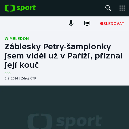
POPULÁRNÍ
SLEDOVAT
Fotbal
WIMBLEDON
Záblesky Petry-šampionky
Hokej
jsem viděl už v Paříži, přiznal
její kouč
Tenis
ono
Atletika
6. 7. 2014
|
Zdroj:
ČTK
Cyklistika
DALŠÍ SPORTY
Americký fotbal
NEPŘEHLÉDNĚTE