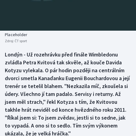
Baseball a softbal
Soutěže
Basketbal
Historické návraty
Biatlon
Aplikace ČT sport
Placeholder
Zdroj:
ČT sport
Boby a skeleton
AZ kvíz
Londýn - Už rozehrávku před finále Wimbledonu
zvládla Petra Kvitová tak skvěle, až kouče Davida
Box
Kotyzu vylekala. O pár hodin později na centrálním
Curling
dvorci smetla Kanaďanku Eugenii Bouchardovou a její
trenér se tetelil blahem. "Nezkazila míč, zkoušela si
Dostihy
údery. Všechno jí tam padalo. Servisy i returny. Až
jsem měl strach," řekl Kotyza s tím, že Kvitovou
Florbal
takhle hrát neviděl od konce hvězdného roku 2011.
"Říkal jsem si: To jsem zvědav, jestli si to sedne, jak
Futsal
to vypadá. A ono si to sedlo. Tím svým výkonem
ukázala, že je velká hráčka."
Golf