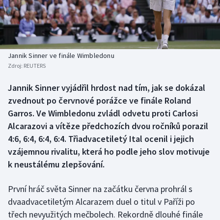
Baseball a softbal
Soutěže
Basketbal
Historické návraty
Biatlon
Aplikace ČT sport
Jannik Sinner ve finále Wimbledonu
Zdroj:
REUTERS
Boby a skeleton
AZ kvíz
Jannik Sinner vyjádřil hrdost nad tím, jak se dokázal
zvednout po červnové porážce ve finále Roland
Box
Garros. Ve Wimbledonu zvládl odvetu proti Carlosi
Curling
Alcarazovi a vítěze předchozích dvou ročníků porazil
4:6, 6:4, 6:4, 6:4. Třiadvacetiletý Ital ocenil i jejich
Dostihy
vzájemnou rivalitu, která ho podle jeho slov motivuje
k neustálému zlepšování.
Florbal
První hráč světa Sinner na začátku června prohrál s
Futsal
dvaadvacetiletým Alcarazem duel o titul v Paříži po
třech nevyužitých mečbolech. Rekordně dlouhé finále
Golf