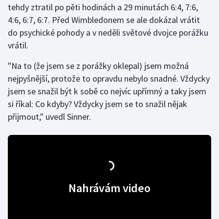
tehdy ztratil po pěti hodinách a 29 minutách 6:4, 7:6,
4:6, 6:7, 6:7. Před Wimbledonem se ale dokázal vrátit
Gymnastika
do psychické pohody a v neděli světové dvojce porážku
vrátil.
Házená
"Na to (že jsem se z porážky oklepal) jsem možná
Jezdectví
nejpyšnější, protože to opravdu nebylo snadné. Vždycky
jsem se snažil být k sobě co nejvíc upřímný a taky jsem
Judo
si říkal: Co kdyby? Vždycky jsem se to snažil nějak
přijmout," uvedl Sinner.
Krasobruslení
Lezení
Lyže a snowboard
Nahrávám video
Moderní pětiboj
Motorsport