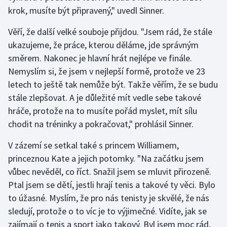
krok, musíte být připravený," uvedl Sinner.
Věří, že další velké souboje přijdou. "Jsem rád, že stále
ukazujeme, že práce, kterou děláme, jde správným
směrem. Nakonec je hlavní hrát nejlépe ve finále.
Nemyslím si, že jsem v nejlepší formě, protože ve 23
letech to ještě tak nemůže být. Takže věřím, že se budu
stále zlepšovat. A je důležité mít vedle sebe takové
hráče, protože na to musíte pořád myslet, mít sílu
chodit na tréninky a pokračovat," prohlásil Sinner.
V zázemí se setkal také s princem Williamem,
princeznou Kate a jejich potomky. "Na začátku jsem
vůbec nevěděl, co říct. Snažil jsem se mluvit přirozeně.
Ptal jsem se dětí, jestli hrají tenis a takové ty věci. Bylo
to úžasné. Myslím, že pro nás tenisty je skvělé, že nás
sledují, protože o to víc je to výjimečné. Vidíte, jak se
zajímají o tenis a sport jako takový. Byl jsem moc rád,