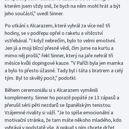
Stolní tenis
kterém jsem vždy snil, že bych na něm mohl hrát a být
jeho součástí," uvedl Sinner.
Triatlon
Po utkání s Alcarazem, které vyhrál za více než tři
Veslování
hodiny, se v podřepu opřel o raketu a vítězství
vstřebával. "I když nebrečím, bylo to velmi emotivní.
Vodní slalom
Jen já a moji blízcí přesně vědí, čím jsme na kurtu a
mimo něj prošli," řekl Sinner, který na jaře nehrál tři
Volejbal
měsíce kvůli dopingové kauze. "V Paříži byla jen mamka
a bylo to přesto úžasné. Tady byl i táta s bratrem a celý
Ostatní
tým. Byl to skvělý pocit," podotkl.
Během ceremoniálu si s Alcarazem vyměnili
komplimenty. Sinner ho porazil popáté ze 13 zápasů a
přerušil sérii pěti nezdarů se španělským tenistou.
Vzájemné rivality si váží. "Je to spíše emocionální a
motivační stránka, že tam máte někoho mladého, kdo
vyhrává v podstatě vše. A pokud s ním chcete držet