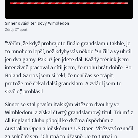
Olympijské hry
Sinner ovládl tenisový Wimbledon
Parasport
Zdroj:
ČT sport
Plavání
"Věřím, že když prohrajete finále grandslamu takhle, je
to mnohem lepší, než kdyby vás někdo 'zničil' a vy uhrál
Plážový volejbal
jen dva gamy. Pak už jen jdete dál. Každý trénink jsem
intenzivně pracoval a cítil jsem, že mohu hrát dobře. Po
Ragby
Roland Garros jsem si řekl, že není čas se trápit,
protože mě čekal další grandslam. A zvládl jsem to
Rychlobruslení
skvěle," prohlásil.
Rychlostní kanoistika
Sinner se stal prvním italským vítězem dvouhry ve
Wimbledonu a získal čtvrtý grandslamový titul. Triumf z
Short track
All England Clubu připojil ke dvěma úspěchům z
Sportovní střelba
Australian Open a loňskému z US Open. Vítězství označil
za splněný sen. "Chutná to úžasně. Je to turnaj, o