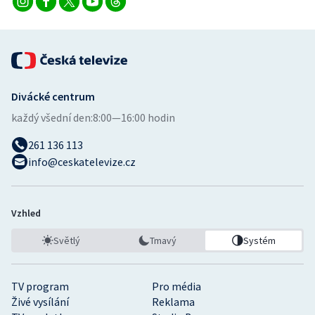
Divácké centrum
každý všední den:
8:00—16:00 hodin
261 136 113
info@ceskatelevize.cz
Vzhled
Světlý
Tmavý
Systém
TV program
Pro média
Živé vysílání
Reklama