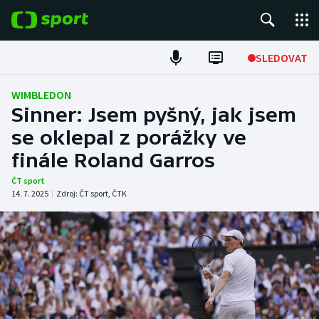
POPULÁRNÍ
SLEDOVAT
Fotbal
WIMBLEDON
Sinner: Jsem pyšný, jak jsem
Hokej
se oklepal z porážky ve
finále Roland Garros
Tenis
ČT sport
Atletika
14. 7. 2025
|
Zdroj:
ČT sport
,
ČTK
Cyklistika
DALŠÍ SPORTY
Americký fotbal
NEPŘEHLÉDNĚTE