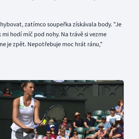
hybovat, zatímco soupeřka získávala body. "Je
k mi hodí míč pod nohy. Na trávě si vezme
ne je zpět. Nepotřebuje moc hrát ránu,"