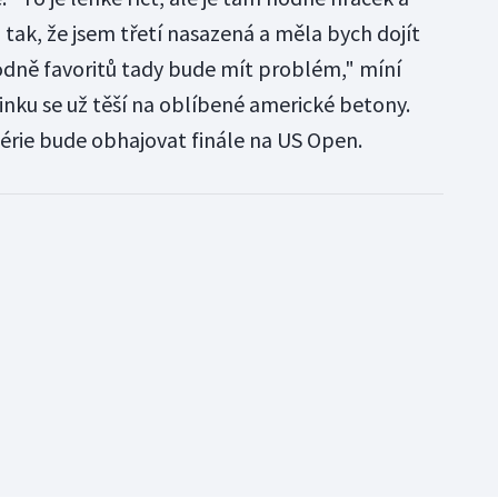
 tak, že jsem třetí nasazená a měla bych dojít
odně favoritů tady bude mít problém," míní
nku se už těší na oblíbené americké betony.
série bude obhajovat finále na US Open.