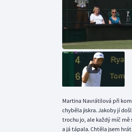
Martina Navrátilová při kom
chyběla jiskra. Jakoby jí do
trochu jo, ale každý míč mě s
a já tápala. Chtěla jsem hrá