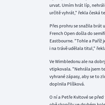
urvat. Umím hrát líp, nehrál
určitě vyhrát," řekla česká t
Přes prohru se snažila brát
French Open došla do semif
Eastbourne. "Tohle a Paříž 
i na trávě udělala titul," řekl
Ve Wimbledonu ale na dobrý 
vtipkovala. "Nehrála jsem te
vyhrané zápasy, aby se to zl
doplnila Plíšková.
O ní a Petře Kvitové se před
obě skončily ve druhém kole.