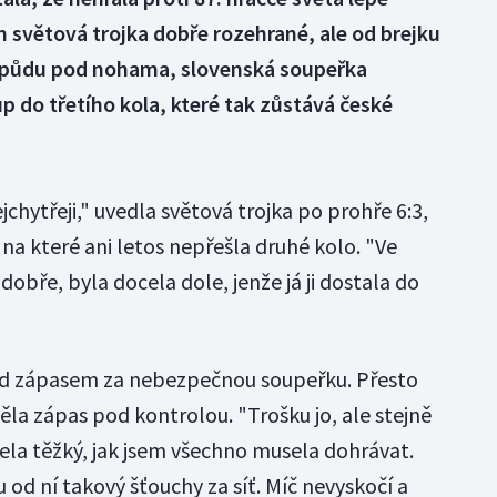
m světová trojka dobře rozehrané, ale od brejku
t půdu pod nohama, slovenská soupeřka
p do třetího kola, které tak zůstává české
jchytřeji," uvedla světová trojka po prohře 6:3,
 na které ani letos nepřešla druhé kolo. "Ve
obře, byla docela dole, jenže já ji dostala do
ed zápasem za nebezpečnou soupeřku. Přesto
měla zápas pod kontrolou. "Trošku jo, ale stejně
ela těžký, jak jsem všechno musela dohrávat.
 od ní takový šťouchy za síť. Míč nevyskočí a