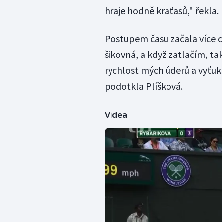
hraje hodně kraťasů," řekla.
Postupem času začala více c
šikovná, a když zatlačím, ta
rychlost mých úderů a vyťuk
podotkla Plíšková.
Videa