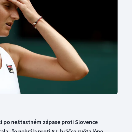
Moderní pětiboj
Triatlon
Motorsport
Veslování
Olympijské hry
Vodní slalom
Parasport
Volejbal
Plavání
Ostatní
Plážový volejbal
si po nešťastném zápase proti Slovence
la, že nehrála proti 87. hráčce světa lépe