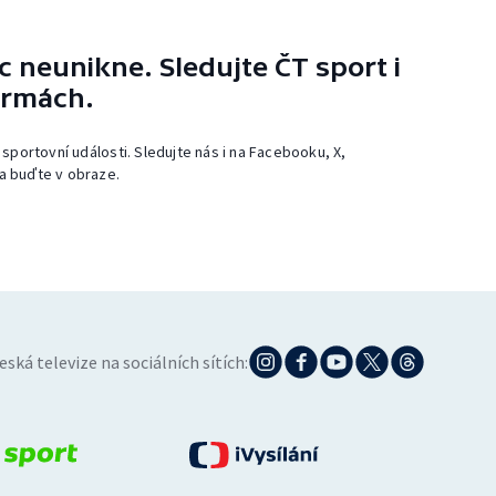
 neunikne. Sledujte ČT sport i
ormách.
 sportovní události. Sledujte nás i na Facebooku, X,
a buďte v obraze.
eská televize na sociálních sítích: