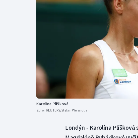
Curling
Dostihy
Florbal
Futsal
Golf
Gymnastika
Karolína Plíšková
Zdroj:
REUTERS/Stefan Wermuth
Londýn - Karolína Plíšková 
Magdaléně Rybárikové vyčíta