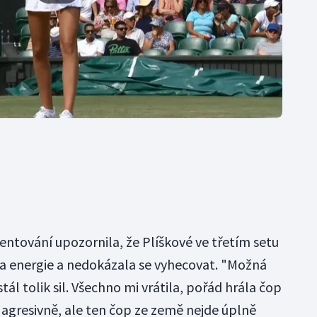
entování upozornila, že Plíškové ve třetím setu
šla energie a nedokázala se vyhecovat. "Možná
tál tolik sil. Všechno mi vrátila, pořád hrála čop
t agresivně, ale ten čop ze země nejde úplně