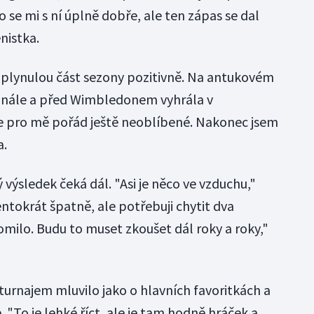
o se mi s ní úplně dobře, ale ten zápas se dal
enistka.
 uplynulou část sezony pozitivně. Na antukovém
inále a před Wimbledonem vyhrála v
je pro mě pořád ještě neoblíbené. Nakonec jsem
a.
výsledek čeká dál. "Asi je něco ve vzduchu,"
ntokrát špatně, ale potřebuji chytit dva
omilo. Budu to muset zkoušet dál roky a roky,"
 turnajem mluvilo jako o hlavních favoritkách a
 "To je lehké říct, ale je tam hodně hráček a