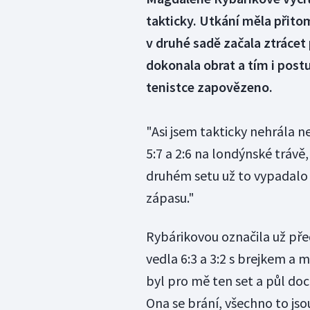
takticky. Utkání měla přito
v druhé sadě začala ztráce
dokonala obrat a tím i postu
tenistce zapovězeno.
"Asi jsem takticky nehrála ne
5:7 a 2:6 na londýnské trávě,
druhém setu už to vypadalo d
zápasu."
Rybárikovou označila už př
vedla 6:3 a 3:2 s brejkem a 
byl pro mě ten set a půl doc
Ona se brání, všechno to jsou