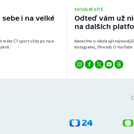
SOCIÁLNÍ SÍTĚ
 sebe i na velké
Odteď vám už nic
na dalších platf
izi máte ČT sport vždy po ruce.
Nenechte si nikde ujít nejnovější
ykoli.
Instagramu, Threads či YouTube 
Č