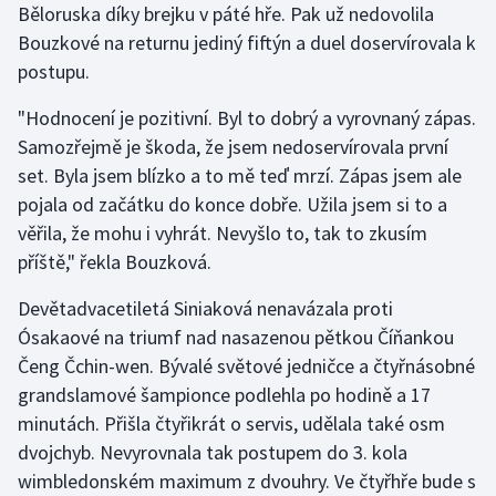
Běloruska díky brejku v páté hře. Pak už nedovolila
Bouzkové na returnu jediný fiftýn a duel doservírovala k
postupu.
"Hodnocení je pozitivní. Byl to dobrý a vyrovnaný zápas.
Samozřejmě je škoda, že jsem nedoservírovala první
set. Byla jsem blízko a to mě teď mrzí. Zápas jsem ale
pojala od začátku do konce dobře. Užila jsem si to a
věřila, že mohu i vyhrát. Nevyšlo to, tak to zkusím
příště," řekla Bouzková.
Devětadvacetiletá Siniaková nenavázala proti
Ósakaové na triumf nad nasazenou pětkou Číňankou
Čeng Čchin-wen. Bývalé světové jedničce a čtyřnásobné
grandslamové šampionce podlehla po hodině a 17
minutách. Přišla čtyřikrát o servis, udělala také osm
dvojchyb. Nevyrovnala tak postupem do 3. kola
wimbledonském maximum z dvouhry. Ve čtyřhře bude s