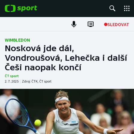
POPULÁRNÍ
SLEDOVAT
Fotbal
WIMBLEDON
Nosková jde dál,
Hokej
Vondroušová, Lehečka i další
Češi naopak končí
Tenis
ČT sport
Atletika
2. 7. 2025
|
Zdroj:
ČTK
,
ČT sport
Cyklistika
DALŠÍ SPORTY
Americký fotbal
NEPŘEHLÉDNĚTE