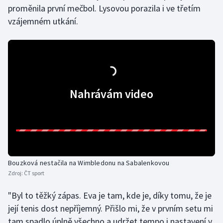
proměnila první mečbol. Lysovou porazila i ve třetím
vzájemném utkání.
Nahrávám video
Bouzková nestačila na Wimbledonu na Sabalenkovou
Zdroj:
ČT sport
"Byl to těžký zápas. Eva je tam, kde je, díky tomu, že je
její tenis dost nepříjemný. Přišlo mi, že v prvním setu mi
tam spadlo úplně všechno a udržet tempo i nastavení v