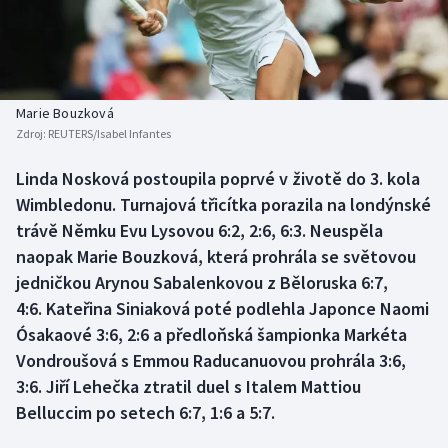
Baseball a softbal
Soutěže
Basketbal
Historické návraty
Biatlon
Aplikace ČT sport
Marie Bouzková
Zdroj:
REUTERS/Isabel Infantes
Boby a skeleton
AZ kvíz
Linda Nosková postoupila poprvé v životě do 3. kola
Wimbledonu. Turnajová třicítka porazila na londýnské
Box
trávě Němku Evu Lysovou 6:2, 2:6, 6:3. Neuspěla
Curling
naopak Marie Bouzková, která prohrála se světovou
jedničkou Arynou Sabalenkovou z Běloruska 6:7,
Dostihy
4:6. Kateřina Siniaková poté podlehla Japonce Naomi
Ósakaové 3:6, 2:6 a předloňská šampionka Markéta
Florbal
Vondroušová s Emmou Raducanuovou prohrála 3:6,
3:6. Jiří Lehečka ztratil duel s Italem Mattiou
Futsal
Belluccim po setech 6:7, 1:6 a 5:7.
Golf