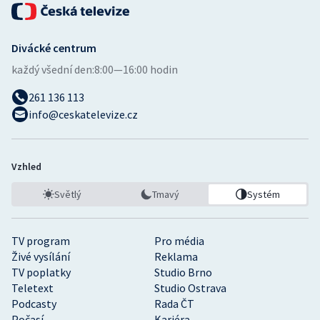
Divácké centrum
každý všední den:
8:00—16:00 hodin
261 136 113
info@ceskatelevize.cz
Vzhled
Světlý
Tmavý
Systém
TV program
Pro média
Živé vysílání
Reklama
TV poplatky
Studio Brno
Teletext
Studio Ostrava
Podcasty
Rada ČT
Počasí
Kariéra