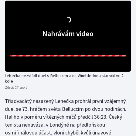
Gymnastika
Házená
Nahrávám video
Jezdectví
Judo
Krasobruslení
Lehečka nezvládl duel s Belluccim a na Wimbledonu skončil ve 2.
kole
Lezení
Zdroj:
ČT sport
Třiadvacátý nasazený Lehečka prohrál první vzájemný
Lyže a snowboard
duel se 73. hráčem světa Belluccim po dvou hodinách.
Moderní pětiboj
Ital ho v poměru vítězných míčů předčil 36:23. Český
tenista nenavázal v Londýně na předloňskou
Motorsport
osmifinálovou účast, vloni chyběl kvůli únavové