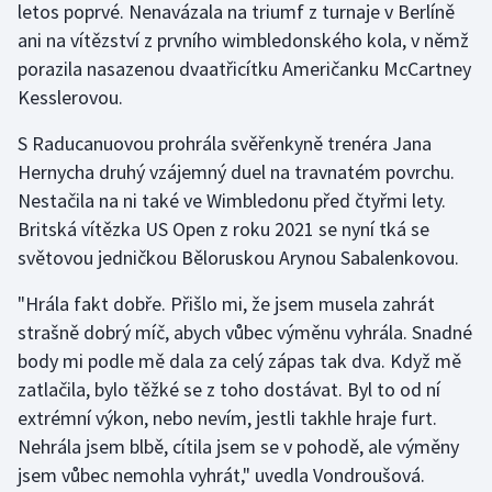
letos poprvé. Nenavázala na triumf z turnaje v Berlíně
ani na vítězství z prvního wimbledonského kola, v němž
porazila nasazenou dvaatřicítku Američanku McCartney
Kesslerovou.
S Raducanuovou prohrála svěřenkyně trenéra Jana
Hernycha druhý vzájemný duel na travnatém povrchu.
Nestačila na ni také ve Wimbledonu před čtyřmi lety.
Britská vítězka US Open z roku 2021 se nyní tká se
světovou jedničkou Běloruskou Arynou Sabalenkovou.
"Hrála fakt dobře. Přišlo mi, že jsem musela zahrát
strašně dobrý míč, abych vůbec výměnu vyhrála. Snadné
body mi podle mě dala za celý zápas tak dva. Když mě
zatlačila, bylo těžké se z toho dostávat. Byl to od ní
extrémní výkon, nebo nevím, jestli takhle hraje furt.
Nehrála jsem blbě, cítila jsem se v pohodě, ale výměny
jsem vůbec nemohla vyhrát," uvedla Vondroušová.