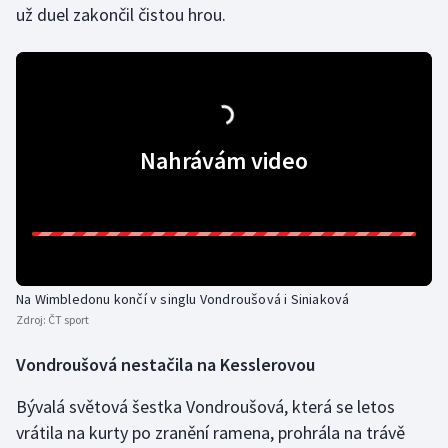
už duel zakončil čistou hrou.
Stolní tenis
Triatlon
Veslování
Nahrávám video
Vodní slalom
Volejbal
Ostatní
Na Wimbledonu končí v singlu Vondroušová i Siniaková
Zdroj:
ČT sport
Vondroušová nestačila na Kesslerovou
Bývalá světová šestka Vondroušová, která se letos
vrátila na kurty po zranění ramena, prohrála na trávě