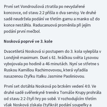
První set Vondroušová ztratila po nevydařené
koncovce, od stavu 2:2 přišla o dva servisy. Ve druhé
sadě neudržela podání ve třetím gamu a manko už do
konce nestáhla. Raducanuová proměnila při jejím
podání první mečbol.
Nosková poprvé ve 3. kole
Dvacetiletá Nosková si postupem do 3. kola vylepšila v
Londýně maximum. Duel s 61. hráčkou světa Lysovou
vybojovala po hodině a 46 minutách. Nyní se střetne s
Ruskou Kamillou Rachimovovou, která vyřadila
nasazenou čtyřku Italku Jasmine Paoliniovou.
První set dotáhla Nosková po brzkém vedení 4:0. Ve
druhé sadě svěřenkyně trenéra Tomáše Krupy prohrála
od stavu 2:2 čtyři hry po sobě. V rozhodujícím třetím
však Nosková získala čtyřikrát podání soupeřky a