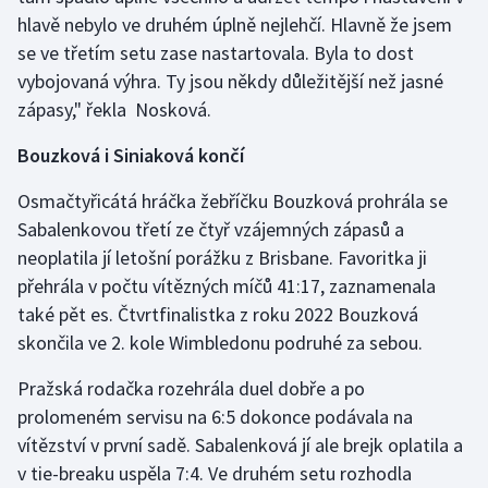
hlavě nebylo ve druhém úplně nejlehčí. Hlavně že jsem
se ve třetím setu zase nastartovala. Byla to dost
vybojovaná výhra. Ty jsou někdy důležitější než jasné
zápasy," řekla Nosková.
Bouzková i Siniaková končí
Osmačtyřicátá hráčka žebříčku Bouzková prohrála se
Sabalenkovou třetí ze čtyř vzájemných zápasů a
neoplatila jí letošní porážku z Brisbane. Favoritka ji
přehrála v počtu vítězných míčů 41:17, zaznamenala
také pět es. Čtvrtfinalistka z roku 2022 Bouzková
skončila ve 2. kole Wimbledonu podruhé za sebou.
Pražská rodačka rozehrála duel dobře a po
prolomeném servisu na 6:5 dokonce podávala na
vítězství v první sadě. Sabalenková jí ale brejk oplatila a
v tie-breaku uspěla 7:4. Ve druhém setu rozhodla