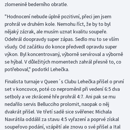
zlomenině bederního obratle.
Olympijské hry
"Hodnocení nebude úplně pozitivní, přeci jen jsem
Parasport
prohrál ve druhém kole. Nemohu říct, že by to byl
nějaký zázrak, ale musím uznat kvalitu soupeře.
Plavání
Odehrál doopravdy super zápas. Sedlo mu to se vším
všudy. Od začátku do konce předvedl opravdu super
Plážový volejbal
výkon. Byl koncentrovaný, výborně servíroval a výborně
se hýbal. V důležitých momentech zahrál přesně to, co
Ragby
potřeboval," podotkl Lehečka.
Rychlobruslení
Finalista turnaje v Queen´s Clubu Lehečka přišel o první
set v koncovce, poté co neproměnil při vedení 6:5 dva
Rychlostní kanoistika
setboly a ve zkrácené hře prohrál 4:7. Ani pak se mu
nedařilo servis Bellucciho prolomit, naopak o něj
Short track
dvakrát přišel. Ve třetí sadě sice svěřenec Michala
Navrátila oddálil za stavu 4:5 vyřazení a poprvé získal
Sportovní střelba
soupeřovo podání, vzápětí ale znovu o své přišel a Ital