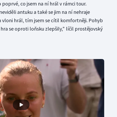
o poprvé, co jsem na ní hrál v rámci tour.
eviděli antuku a také se jim na ní nehraje
vloni hrál, tím jsem se cítil komfortněji. Pohyb
hra se oproti loňsku zlepšily," líčil prostějovský