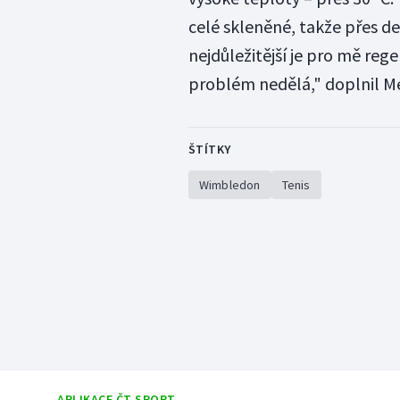
celé skleněné, takže přes de
nejdůležitější je pro mě re
problém nedělá," doplnil Me
ŠTÍTKY
Wimbledon
Tenis
APLIKACE ČT SPORT