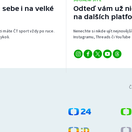
 sebe i na velké
Odteď vám už nic
na dalších platf
izi máte ČT sport vždy po ruce.
Nenechte si nikde ujít nejnovější
ykoli.
Instagramu, Threads či YouTube 
Č