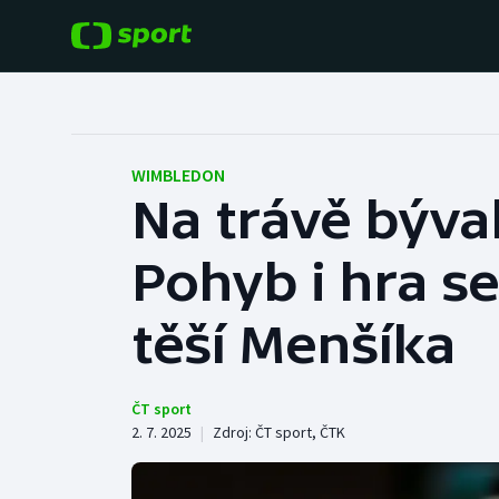
POPULÁRNÍ
DALŠÍ SPORTY
Fotbal
Americký fotbal
WIMBLEDON
Na trávě býval
Hokej
Baseball a softbal
Pohyb i hra se
Tenis
Basketbal
Atletika
těší Menšíka
Biatlon
Cyklistika
Boby a skeleton
ČT sport
2. 7. 2025
|
Zdroj:
ČT sport
,
ČTK
Box