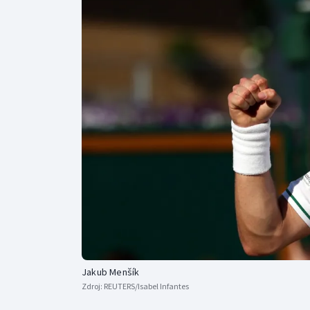
Curling
Dostihy
Florbal
Futsal
Golf
Gymnastika
Jakub Menšík
Zdroj:
REUTERS/Isabel Infantes