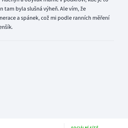
n tam byla slušná výheň. Ale vím, že
generace a spánek, což mi podle ranních měření
nšík.
SOCIÁLNÍ SÍTĚ