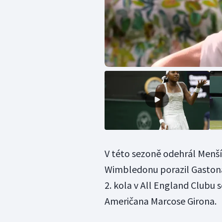
V této sezoně odehrál Menšík
Wimbledonu porazil Gastona
2. kola v All England Clubu 
Američana Marcose Girona.