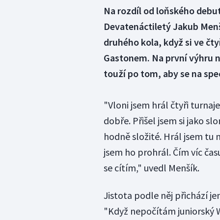
Na rozdíl od loňského debu
Devatenáctiletý Jakub Menš
druhého kola, když si ve č
Gastonem. Na první výhru n
touží po tom, aby se na spe
"Vloni jsem hrál čtyři turnaje
dobře. Přišel jsem si jako sl
hodně složité. Hrál jsem tu 
jsem ho prohrál. Čím víc ča
se cítím," uvedl Menšík.
Jistota podle něj přichází j
"Když nepočítám juniorský W