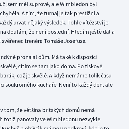
už jsem měl suprové, ale Wimbledon byl
chyběla. A tím, že turnaj je tak prestižní a
aždý urvat nějaký výsledek. Tohle vítězství je
a doufám, že není poslední. Hledím ještě dál a
kl svěřenec trenéra Tomáše Josefuse.
ondýně pronajal dům. Má také k dispozici
skvělé, cítím se tam jako doma. Po tiskové
barák, což je skvělé. A když nemáme tolik času
ici soukromého kuchaře. Není to každý den, ale
 v tom, že většina britských domů nemá
ch totiž panovaly ve Wimbledonu nezvykle
. "Kuchyň a obývák máme v podkroví, kde je to