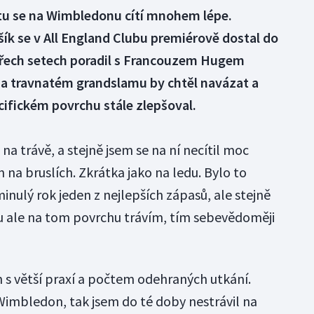
tu se na Wimbledonu cítí mnohem lépe.
ík se v All England Clubu premiérově dostal do
tyřech setech poradil s Francouzem Hugem
a travnatém grandslamu by chtěl navázat a
cifickém povrchu stále zlepšoval.
 na trávě, a stejně jsem se na ní necítil moc
on na bruslích. Zkrátka jako na ledu. Bylo to
minulý rok jeden z nejlepších zápasů, ale stejně
su ale na tom povrchu trávím, tím sebevědoměji
en s větší praxí a počtem odehraných utkání.
imbledon, tak jsem do té doby nestrávil na