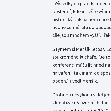
"Výsledky na grandslamech 
poslední, kde mi ještě výhra 
historický, tak na něm chce k
hodně cenné, ale do budoucn
cíle jsou mnohem vyšší," ře
S týmem si Menšík letos v L
soukromého kuchaře. "Je to 
konferenci můžu jít hned na 
na vaření, tak mám k dispoz
obden," uvedl Menšík.
Drobnou nevýhodu viděl jen
klimatizaci. V úvodních dne
vysoké teploty – přes 30 °C