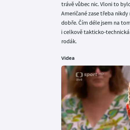
trávě vůbec nic. Vloni to byl
Američané zase třeba nikdy n
dobře. Čím déle jsem na tom 
i celkově takticko-technická 
rodák.
Videa