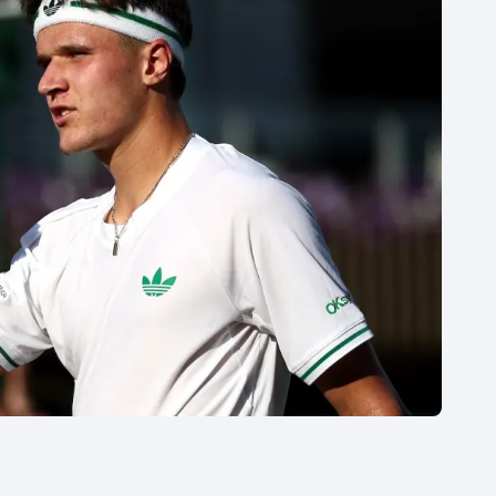
Moderní pětiboj
Triatlon
Motorsport
Veslování
Olympijské hry
Vodní slalom
Parasport
Volejbal
Plavání
Ostatní
Plážový volejbal