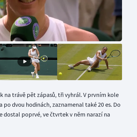
 na trávě pět zápasů, tři vyhrál. V prvním kole
 po dvou hodinách, zaznamenal také 20 es. Do
se dostal poprvé, ve čtvrtek v něm narazí na