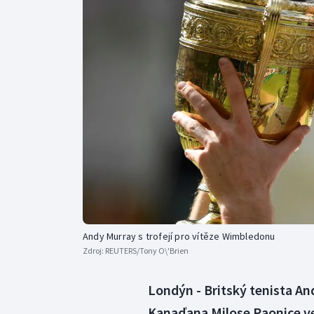
Curling
Dostihy
Florbal
Futsal
Golf
Gymnastika
Andy Murray s trofejí pro vítěze Wimbledonu
Zdroj:
REUTERS/Tony O\'Brien
Londýn - Britský tenista An
Kanaďana Milose Raonice ve t