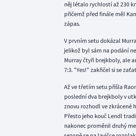
něj létalo rychlostí až 230 
přičemž před finále měl Ka
zápas.
V prvním setu dokázal Murra
jelikož byl sám na podání n
Murray čtyři brejkboly, ale 
7:3. "Yes!" zakřičel si se zať
Až ve třetím setu přišla Raon
poslední dva brejkboly v utká
znovu rozhodl ve zkrácené hře
Přesto jeho kouč Lendl tradi
nakonec proměnil druhý meč
sezoně se na lavičce rozplak