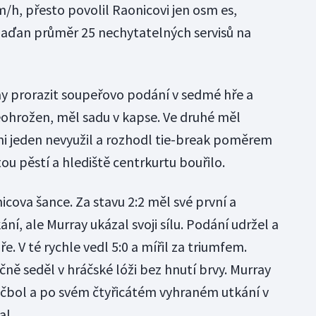
km/h, přesto povolil Raonicovi jen osm es,
naďan průměr 25 nechytatelných servisů na
y prorazit soupeřovo podání v sedmé hře a
eohrožen, měl sadu v kapse. Ve druhé měl
ani jeden nevyužil a rozhodl tie-break poměrem
atou pěstí a hlediště centrkurtu bouřilo.
icova šance. Za stavu 2:2 měl své první a
ní, ale Murray ukázal svoji sílu. Podání udržel a
. V té rychle vedl 5:0 a mířil za triumfem.
čně seděl v hráčské lóži bez hnutí brvy. Murray
bol a po svém čtyřicátém vyhraném utkání v
al.