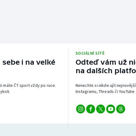
SOCIÁLNÍ SÍTĚ
 sebe i na velké
Odteď vám už nic
na dalších platf
izi máte ČT sport vždy po ruce.
Nenechte si nikde ujít nejnovější
ykoli.
Instagramu, Threads či YouTube 