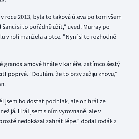
 v roce 2013, byla to taková úleva po tom všem
l šanci si to pořádně užít," uvedl Murray po
 v roli manžela a otce. "Nyní si to rozhodně
té grandslamové finále v kariéře, zatímco šestý
tl poprvé. "Doufám, že to brzy zažiju znovu,"
an.
 jsem ho dostat pod tlak, ale on hrál ze
ež já. Hrál jsem s ním vyrovnaně, ale v
prostě nedokázal zahrát lépe," dodal rodák z