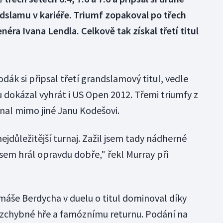
dslamu v kariéře. Triumf zopakoval po třech
éra Ivana Lendla. Celkově tak získal třetí titul
dák si připsal třetí grandslamový titul, vedle
 dokázal vyhrát i US Open 2012. Třemi triumfy z
vnal mimo jiné Janu Kodešovi.
ejdůležitější turnaj. Zažil jsem tady nádherné
 jsem hrál opravdu dobře," řekl Murray při
áše Berdycha v duelu o titul dominoval díky
zchybné hře a famóznímu returnu. Podání na