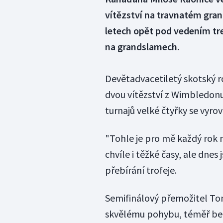
vítězství na travnatém gran
letech opět pod vedením tren
na grandslamech.
Devětadvacetiletý skotský ro
dvou vítězství z Wimbledonu
turnajů velké čtyřky se vyro
"Tohle je pro mě každý rok n
chvíle i těžké časy, ale dnes
přebírání trofeje.
Semifinálový přemožitel Tom
skvělému pohybu, téměř be