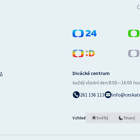
Č
Divácké centrum
ů
každý všední den:
8:00—16:00 ho
261 136 113
info@ceskate
Vzhled
Světlý
Tmavý