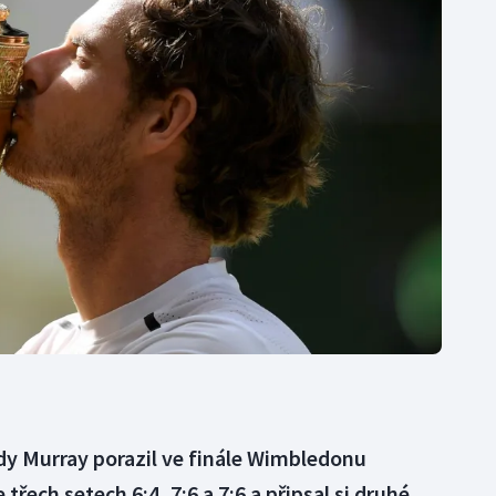
Moderní pětiboj
Triatlon
Motorsport
Veslování
Olympijské hry
Vodní slalom
Parasport
Volejbal
Plavání
Ostatní
Plážový volejbal
dy Murray porazil ve finále Wimbledonu
řech setech 6:4, 7:6 a 7:6 a připsal si druhé