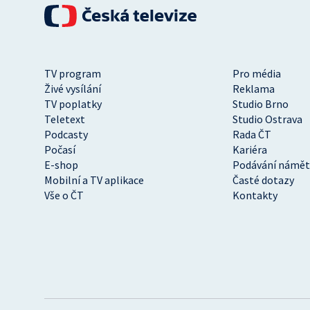
TV program
Pro média
Živé vysílání
Reklama
TV poplatky
Studio Brno
Teletext
Studio Ostrava
Podcasty
Rada ČT
Počasí
Kariéra
E-shop
Podávání námět
Mobilní a TV aplikace
Časté dotazy
Vše o ČT
Kontakty