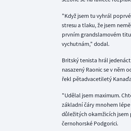
"Když jsem tu vyhrál poprvé
stresu a tlaku, že jsem nemě
prvním grandslamovém titulu
vychutnám," dodal.
Britský tenista hrál jedenác
nasazený Raonic se v něm oci
řekl pětadvacetiletý Kanaď
"Udělal jsem maximum. Chtěl
základní čáry mnohem lépe n
důležitých okamžicích jsem 
černohorské Podgorici.