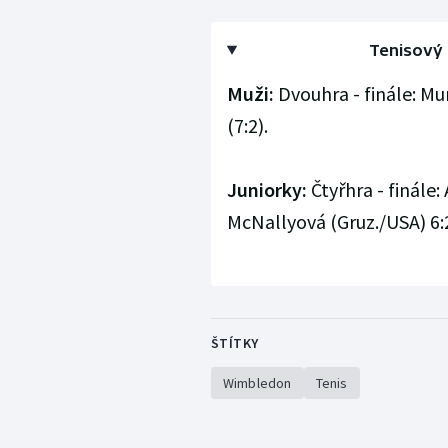
Tenisový 
Muži:
Dvouhra - finále: Murr
(7:2).
Juniorky:
Čtyřhra - finále
McNallyová (Gruz./USA) 6:2
ŠTÍTKY
Wimbledon
Tenis