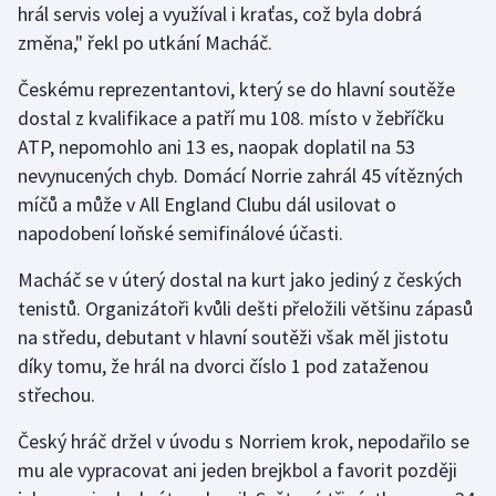
hrál servis volej a využíval i kraťas, což byla dobrá
Olympijské hry
změna," řekl po utkání Macháč.
Parasport
Českému reprezentantovi, který se do hlavní soutěže
dostal z kvalifikace a patří mu 108. místo v žebříčku
Plavání
ATP, nepomohlo ani 13 es, naopak doplatil na 53
nevynucených chyb. Domácí Norrie zahrál 45 vítězných
Plážový volejbal
míčů a může v All England Clubu dál usilovat o
napodobení loňské semifinálové účasti.
Ragby
Macháč se v úterý dostal na kurt jako jediný z českých
Rychlobruslení
tenistů. Organizátoři kvůli dešti přeložili většinu zápasů
na středu, debutant v hlavní soutěži však měl jistotu
Rychlostní kanoistika
díky tomu, že hrál na dvorci číslo 1 pod zataženou
střechou.
Short track
Český hráč držel v úvodu s Norriem krok, nepodařilo se
Sportovní střelba
mu ale vypracovat ani jeden brejkbol a favorit později