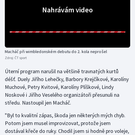
Nahrávám video
Gymnastika
Házená
Jezdectví
Macháč při wimbledonském debutu do 2. kola neprošel
Judo
Zdroj:
ČT sport
Úterní program narušil na většině travnatých kurtů
Krasobruslení
déšť. Duely Jiřího Lehečky, Barbory Krejčíkové, Karolíny
Lezení
Muchové, Petry Kvitové, Karolíny Plíškové, Lindy
Noskové i Jiřího Veselého organizátoři přesunuli na
Lyže a snowboard
středu. Nastoupil jen Macháč.
"Byl to kvalitní zápas, škoda jen některých mých chyb.
Moderní pětiboj
Potom jsem musel improvizovat, protože jsem
Motorsport
dostával křeče do ruky. Chodil jsem si hodně pro voleje,