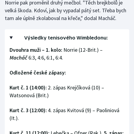
Norrie pak proměnil druhý mečbol. "Těch brejkbolů je
velká škoda. Kdoví, jak by vypadal pátý set. Třeba bych
tam ale úplně zkolaboval na křeče," dodal Macháč.
Výsledky tenisového Wimbledonu:
Dvouhra muži – 1. kolo:
Norrie (12-Brit.) –
Macháč
6:3, 4:6, 6:1, 6:4.
Odložené české zápasy:
Kurt č. 1 (14:00):
2. zápas Krejčíková (10) –
Watsonová (Brit.)
Kurt č. 3 (12:00):
4. zápas Kvitová (9) – Paoliniová
(It.).
Kurt č. 11 (12:00):
Lehečka – Ofner (Rak.),
5. zápas: