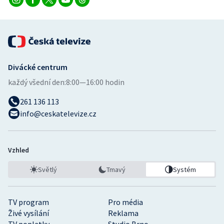
Divácké centrum
každý všední den:
8:00—16:00 hodin
261 136 113
info@ceskatelevize.cz
Vzhled
Světlý
Tmavý
Systém
TV program
Pro média
Živé vysílání
Reklama