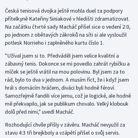
Česká tenisová dvojka ještě mohla duel za podpory
přítelkyně Kateřiny Siniakové v hledišti zdramatizovat.
Na začátku čtvrté sady Macháč přišel sice o vedení 2:0,
po jednom z obětavých zákroků na síti si ale vysloužil
potlesk Norrieho i zaplněného kurtu číslo 1.
"Užíval jsem si to. Předváděl jsem velice kvalitní a
zábavný tenis. Dokonce se mi povedlo zahrát rybičku a
míček se ještě vrátil na mou polovinu. Byl jsem za to
rád, bylo to dva v jednom. A musím říct, že i když jsem
hrál s domácím hráčem, diváci byli hodně féroví.
Samozřejmě fandili více jemu, což je logické, ale hodně
mě překvapilo, jak se publikum chovalo. Velký klobouk
dolů před nimi," uvedl Macháč.
Rozhodující chvíle přišly v závěru. Macháč nevyužil za
stavu 4:3 tři brejkboly a vzápětí přišel o svůj servis.