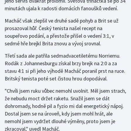
jeho servis dvakrát prolomil. Světová třináctka se po 34
Stolní tenis
minutách ujala k radosti domácích fanoušků vedení.
Triatlon
Macháč však zlepšil ve druhé sadě pohyb a Brit se už
prosazoval hůř. Český tenista našel recept na
Veslování
soupeřovo podání, a přestože přišel o vedení 3:1, v
sedmé hře brejkl Brita znovu a vývoj srovnal.
Vodní slalom
Třetí sada ale patřila sedmadvacetiletému Norriemu.
Volejbal
Rodák z Johannesburgu získal brzy brejk na 2:0 a za
stavu 4:1 si při jeho výhodě Macháč poranil prst na ruce.
Ostatní
Britský tenista poté set čistou hrou dopodával.
"Chvíli jsem ruku vůbec nemohl uvolnit. Měl jsem strach,
že nebudu moct držet raketu. Snažil jsem se dát
dohromady, hodně pil a fyzio mi dal energetický nápoj.
Dostal jsem se na úroveň, kdy jsem mohl hrát, ale
nemohl jsem vydržet dlouhé výměny, proto jsem je
zkracoval," uvedl Macháč.