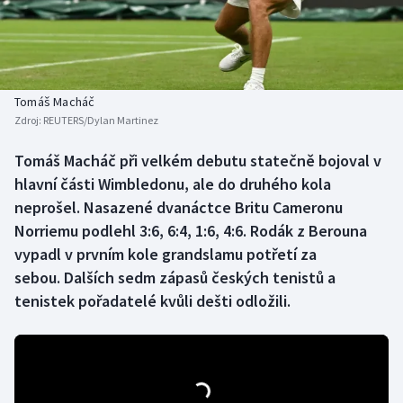
Baseball a softbal
Soutěže
Basketbal
Historické návraty
Biatlon
Aplikace ČT sport
Tomáš Macháč
Zdroj:
REUTERS/Dylan Martinez
Boby a skeleton
AZ kvíz
Tomáš Macháč při velkém debutu statečně bojoval v
hlavní části Wimbledonu, ale do druhého kola
Box
neprošel. Nasazené dvanáctce Britu Cameronu
Curling
Norriemu podlehl 3:6, 6:4, 1:6, 4:6. Rodák z Berouna
vypadl v prvním kole grandslamu potřetí za
Dostihy
sebou. Dalších sedm zápasů českých tenistů a
tenistek pořadatelé kvůli dešti odložili.
Florbal
Futsal
Golf