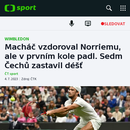
POPULÁRNÍ
SLEDOVAT
Fotbal
WIMBLEDON
Macháč vzdoroval Norriemu,
Hokej
ale v prvním kole padl. Sedm
Čechů zastavil déšť
Tenis
ČT sport
Atletika
4. 7. 2023
|
Zdroj:
ČTK
Cyklistika
DALŠÍ SPORTY
Americký fotbal
NEPŘEHLÉDNĚTE